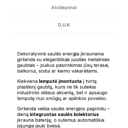
Atsiliepimai
D.U.K
Dekoratyvinė saulės energija įkraunama
girlianda su elegantiškais juodais metaliniais
gaubtais – puikus pasirinkimas jūsų terasai,
balkonui, sodui ar kiemo vakarėliams.
Kiekviena
lemputė įmontuota
į tvirtą
plastikinį gaubtą, kuris ne tik suteikia
industrinio stiliaus akcentą, bet ir apsaugo
lemputę nuo smūgių ar aplinkos poveikio.
Girlianda veikia saulės energijos pagrindu –
dieną
integruotas saulės kolektorius
įkrauna bateriją, o sutemus automatiškai
įsijungia jauki šviesa.