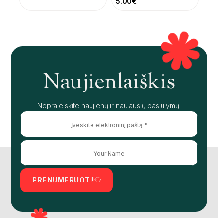
5.00
€
Naujienlaiškis
Nepraleiskite naujienų ir naujausių pasiūlymų!
PRENUMERUOTI!