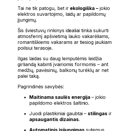
Tai ne tik patogu, bet ir
ekologiška –
jokio
elektros suvartojimo, laidų ar papildomų
įjungimų.
Šis šviestuvų rinkinys idealiai tinka sukurti
atmosferinį apšvietimą lauko vakarėliams,
romantiškiems vakarams ar tiesiog jaukiam
poilsiui terasoje.
Ilgas laidas su daug lemputėmis leidžia
girliandą kabinti įvairiomis formomis – ant
medžių, pavėsinių, balkonų turėklų ar net
palei taką.
Pagrindinės savybės:
Maitinama saulės energija
– jokio
papildomo elektros šaltinio.
Juodi plastikiniai gaubtai –
stilingas
ir
apsaugantis dizainas
.
Automatinis įsijungimas
sutemus.