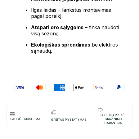
Ilgas laidas – lankstus montavimas
pagal poreikį.
Atspari oro sąlygoms
– tinka naudoti
visą sezoną.
Ekologiškas sprendimas
be elektros
sąnaudų.
14 DIENŲ PREKĖS
SAUGŪS MOKĖJIMAI
GRAŽINIMO
GREITAS PRISTATYMAS
GARANTIJA