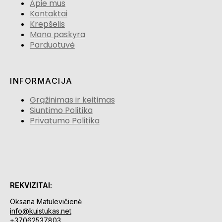
Apie mus
Kontaktai
Krepšelis
Mano paskyra
Parduotuvė
INFORMACIJA
Grąžinimas ir keitimas
Siuntimo Politika
Privatumo Politika
REKVIZITAI:
Oksana Matulevičienė
info@kuistukas.net
+37062537803