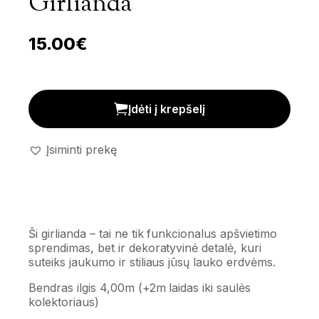
Girlianda
15.00
€
Dekoratyvinė saulės girlianda kiekis
Įdėti į krepšelį
Įsiminti prekę
Ši girlianda – tai ne tik funkcionalus apšvietimo
sprendimas, bet ir dekoratyvinė detalė, kuri
suteiks jaukumo ir stiliaus jūsų lauko erdvėms.
Bendras ilgis 4,00m (+2m laidas iki saulės
kolektoriaus)