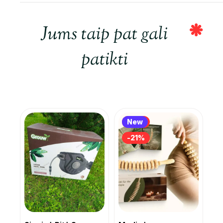
Jums taip pat gali
patikti
-21%
New
-21%