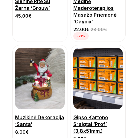
Sieninė Ritė Su
Medinė
Žarna ‘Grouw’
Maderoterapijos
Masažo Priemonė
45.00
€
‘Caypix’
22.00
€
28.00
€
-21%
Muzikinė Dekoracija
Gipso Kartono
‘Santa’
Sraigtai ‘Prof’
(3,8x51mm.)
8.00
€