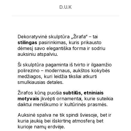
D.U.K
Dekoratyvinė skulptūra „Žirafa“ – tai
stilingas
pasirinkimas, kuris prikausto
dėmesį savo elegantiška forma ir sodriu
auksiniu atspalviu.
Ši skulptūra pagaminta iš tvirto ir ilgaamžio
polirezino – modernaus, aukštos kokybės
medžiagos, kuri leidžia tiksliai atkurti
smulkiausias detales.
Žirafos kūną puošia
subtilūs, etniniais
motyvais
įkvėpti ornamentai, kurie suteikia
daiktui meniškumo ir kultūrinės prasmės.
Auksinė spalva ne tik spindi šviesoje, bet ir
kuria jaukią bei išskirtinę atmosferą bet
kurioje namų erdvėje.