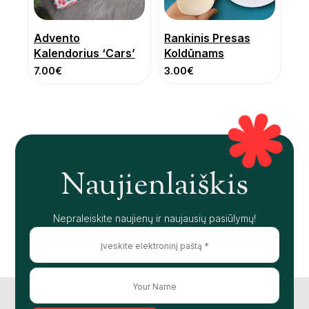
Advento
Rankinis Presas
Kalendorius ‘Cars’
Koldūnams
7.00
€
3.00
€
Naujienlaiškis
Nepraleiskite naujienų ir naujausių pasiūlymų!