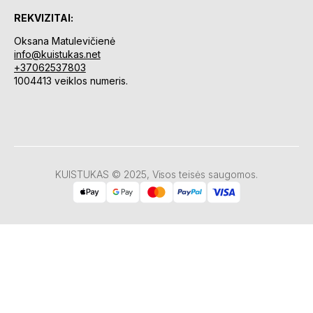
REKVIZITAI:
Oksana Matulevičienė
info@kuistukas.net
+37062537803
1004413 veiklos numeris.
KUISTUKAS © 2025, Visos teisės saugomos.