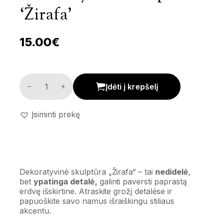
‘Žirafa’
15.00
€
Dekoratyvinė skulptūra 'Žirafa' kiekis
Įdėti į krepšelį
Įsiminti prekę
Dekoratyvinė skulptūra „Žirafa“ – tai
nedidelė
,
bet
ypatinga detalė,
galinti paversti paprastą
erdvę išskirtine. Atraskite grožį detalėse ir
papuoškite savo namus išraiškingu stiliaus
akcentu.