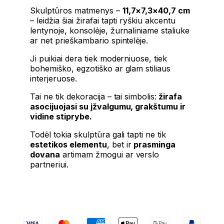
Skulptūros matmenys –
11,7×7,3×40,7 cm
– leidžia šiai žirafai tapti ryškiu akcentu
lentynoje, konsolėje, žurnaliniame staliuke
ar net prieškambario spintelėje.
Ji puikiai dera tiek moderniuose, tiek
bohemiško, egzotiško ar glam stiliaus
interjeruose.
Tai ne tik dekoracija – tai simbolis:
žirafa
asocijuojasi su įžvalgumu, grakštumu ir
vidine stiprybe.
Todėl tokia skulptūra gali tapti ne tik
estetikos elementu
, bet ir
prasminga
dovana
artimam žmogui ar verslo
partneriui.