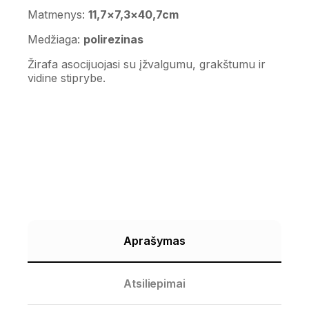
Matmenys:
11,7×7,3×40,7cm
Medžiaga:
polirezinas
Žirafa asocijuojasi su įžvalgumu, grakštumu ir
vidine stiprybe.
Aprašymas
Atsiliepimai