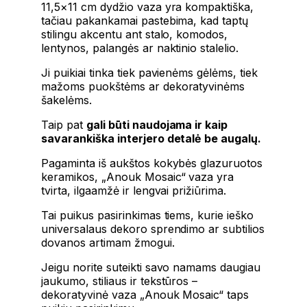
11,5×11 cm dydžio vaza yra kompaktiška,
tačiau pakankamai pastebima, kad taptų
stilingu akcentu ant stalo, komodos,
lentynos, palangės ar naktinio stalelio.
Ji puikiai tinka tiek pavienėms gėlėms, tiek
mažoms puokštėms ar dekoratyvinėms
šakelėms.
Taip pat
gali būti naudojama ir kaip
savarankiška interjero detalė be augalų.
Pagaminta iš aukštos kokybės glazuruotos
keramikos, „Anouk Mosaic“ vaza yra
tvirta, ilgaamžė ir lengvai prižiūrima.
Tai puikus pasirinkimas tiems, kurie ieško
universalaus dekoro sprendimo ar subtilios
dovanos artimam žmogui.
Jeigu norite suteikti savo namams daugiau
jaukumo, stiliaus ir tekstūros –
dekoratyvinė vaza „Anouk Mosaic“ taps