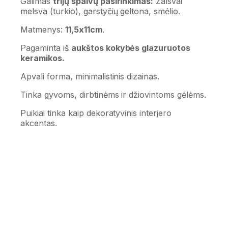
Galimas
trijų spalvų pasirinkimas:
Žalsvai
melsva (turkio), garstyčių geltona, smėlio.
Matmenys:
11,5x11cm
.
Pagaminta iš
aukštos kokybės glazuruotos
keramikos.
Apvali forma, minimalistinis dizainas.
Tinka gyvoms, dirbtinėms ir džiovintoms gėlėms.
Puikiai tinka kaip dekoratyvinis interjero
akcentas.