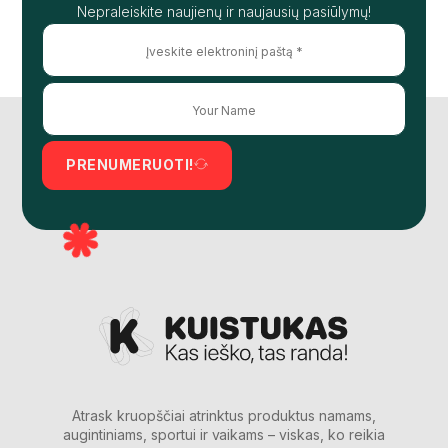
Nepraleiskite naujienų ir naujausių pasiūlymų!
PRENUMERUOTI!
Atrask kruopščiai atrinktus produktus namams,
augintiniams, sportui ir vaikams – viskas, ko reikia