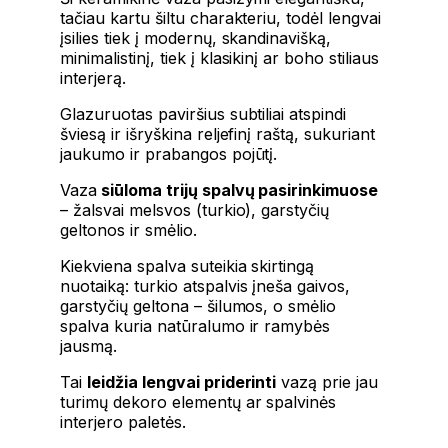
tačiau kartu šiltu charakteriu, todėl lengvai
įsilies tiek į modernų, skandinavišką,
minimalistinį, tiek į klasikinį ar boho stiliaus
interjerą.
Glazuruotas paviršius subtiliai atspindi
šviesą ir išryškina reljefinį raštą, sukuriant
jaukumo ir prabangos pojūtį.
Vaza
siūloma trijų spalvų pasirinkimuose
– žalsvai melsvos (turkio), garstyčių
geltonos ir smėlio.
Kiekviena spalva suteikia skirtingą
nuotaiką: turkio atspalvis įneša gaivos,
garstyčių geltona – šilumos, o smėlio
spalva kuria natūralumo ir ramybės
jausmą.
Tai
leidžia lengvai priderinti
vazą prie jau
turimų dekoro elementų ar spalvinės
interjero paletės.