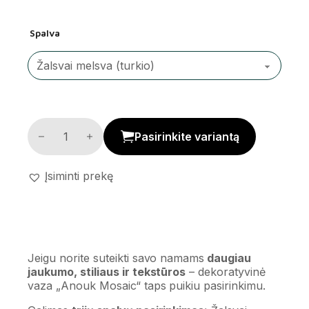
Spalva
Dekoratyvinė vaza 'Anouk Mosaic' kiekis
Pasirinkite variantą
Įsiminti prekę
Jeigu norite suteikti savo namams
daugiau
jaukumo, stiliaus ir tekstūros
– dekoratyvinė
vaza „Anouk Mosaic“ taps puikiu pasirinkimu.