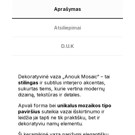
Aprašymas
Atsiliepimai
D.U.K
Dekoratyvinė vaza „Anouk Mosaic“ – tai
stilingas
ir subtilus interjero akcentas,
sukurtas tiems, kurie vertina modernų
dizainą, tekstūras ir detales.
Apvali forma bei
unikalus mozaikos tipo
paviršius
suteikia vazai išskirtinumo ir
leidžia jai tapti ne tik praktišku, bet ir
dekoratyviu namų elementu.
Ši keramikinė vaza pasižymi elegantišku,