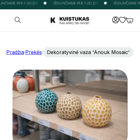
NČIAME PER 1-2D.D.!
IŠSIUNČIAME PER 1-2D.D.!
IŠSIUNČIAME PER
Pradžia
Prekės
Dekoratyvinė vaza 'Anouk Mosaic'
/
/