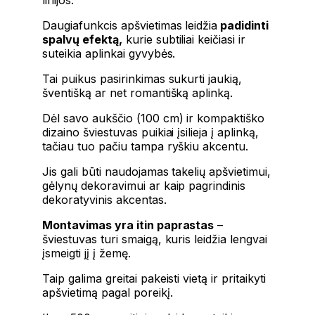
Daugiafunkcis apšvietimas leidžia
padidinti
spalvų efektą,
kurie subtiliai keičiasi ir
suteikia aplinkai gyvybės.
Tai puikus pasirinkimas sukurti jaukią,
šventišką ar net romantišką aplinką.
Dėl savo aukščio (100 cm) ir kompaktiško
dizaino šviestuvas puikiai įsilieja į aplinką,
tačiau tuo pačiu tampa ryškiu akcentu.
Jis gali būti naudojamas takelių apšvietimui,
gėlynų dekoravimui ar kaip pagrindinis
dekoratyvinis akcentas.
Montavimas yra itin paprastas
–
šviestuvas turi smaigą, kuris leidžia lengvai
įsmeigti jį į žemę.
Taip galima greitai pakeisti vietą ir pritaikyti
apšvietimą pagal poreikį.