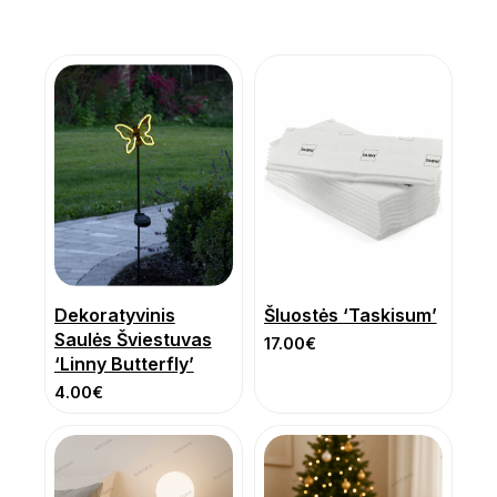
Dekoratyvinis
Šluostės ‘Taskisum’
Saulės Šviestuvas
17.00
€
‘Linny Butterfly’
4.00
€