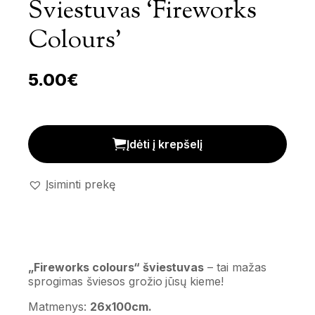
Šviestuvas ‘Fireworks
Colours’
5.00
€
Dekoratyvinis saulės šviestuvas 'Fireworks colours' ki
Įdėti į krepšelį
Įsiminti prekę
„Fireworks colours“ šviestuvas
– tai mažas
sprogimas šviesos grožio jūsų kieme!
Matmenys:
26x100cm.