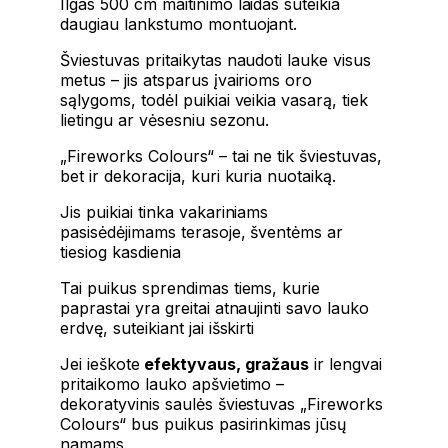
Ilgas 500 cm maitinimo laidas suteikia
daugiau lankstumo montuojant.
Šviestuvas pritaikytas naudoti lauke visus
metus – jis atsparus įvairioms oro
sąlygoms, todėl puikiai veikia vasarą, tiek
lietingu ar vėsesniu sezonu.
„Fireworks Colours“ – tai ne tik šviestuvas,
bet ir dekoracija, kuri kuria nuotaiką.
Jis puikiai tinka vakariniams
pasisėdėjimams terasoje, šventėms ar
tiesiog kasdienia
Tai puikus sprendimas tiems, kurie
paprastai yra greitai atnaujinti savo lauko
erdvę, suteikiant jai išskirti
Jei ieškote
efektyvaus, gražaus
ir lengvai
pritaikomo lauko apšvietimo –
dekoratyvinis saulės šviestuvas „Fireworks
Colours“ bus puikus pasirinkimas jūsų
namams.