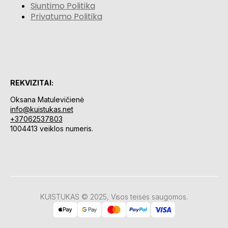
Siuntimo Politika
Privatumo Politika
REKVIZITAI:
Oksana Matulevičienė
info@kuistukas.net
+37062537803
1004413 veiklos numeris.
KUISTUKAS © 2025, Visos teisės saugomos.