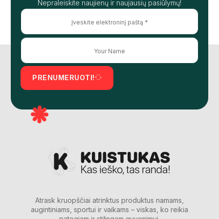
Nepraleiskite naujienų ir naujausių pasiūlymų!
PRENUMERUOTI!
Atrask kruopščiai atrinktus produktus namams,
augintiniams, sportui ir vaikams – viskas, ko reikia
patogiam ir stilingam gyvenimui.