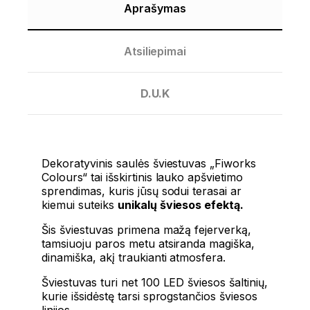
Aprašymas
Atsiliepimai
D.U.K
Dekoratyvinis saulės šviestuvas „Fiworks
Colours“ tai išskirtinis lauko apšvietimo
sprendimas, kuris jūsų sodui terasai ar
kiemui suteiks
unikalų šviesos efektą.
Šis šviestuvas primena mažą fejerverką,
tamsiuoju paros metu atsiranda magiška,
dinamiška, akį traukianti atmosfera.
Šviestuvas turi net 100 LED šviesos šaltinių,
kurie išsidėstę tarsi sprogstančios šviesos
linijos.