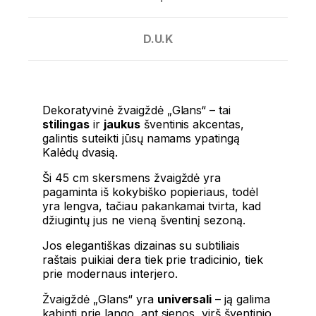
D.U.K
Dekoratyvinė žvaigždė „Glans“ – tai
stilingas
ir
jaukus
šventinis akcentas,
galintis suteikti jūsų namams ypatingą
Kalėdų dvasią.
Ši 45 cm skersmens žvaigždė yra
pagaminta iš kokybiško popieriaus, todėl
yra lengva, tačiau pakankamai tvirta, kad
džiugintų jus ne vieną šventinį sezoną.
Jos elegantiškas dizainas su subtiliais
raštais puikiai dera tiek prie tradicinio, tiek
prie modernaus interjero.
Žvaigždė „Glans“ yra
universali
– ją galima
kabinti prie lango, ant sienos, virš šventinio