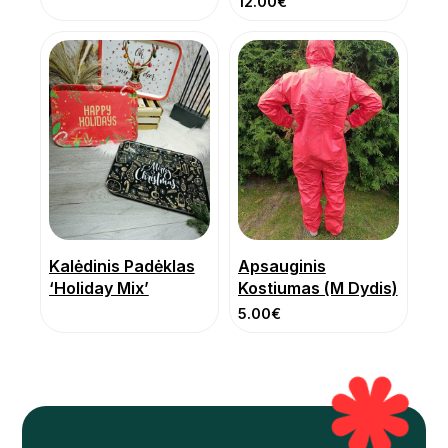
12.00
€
Kalėdinis Padėklas
Apsauginis
‘Holiday Mix’
Kostiumas (M Dydis)
5.00
€