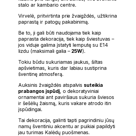
stalo ar kambario centre.
Virvelė, pritvirtinta prie žvaigždės, užtikrina
paprastą ir patogų pakabinimą.
Be to, ji gali būti naudojama tiek kaip
paprasta dekoracija, tiek kaip šviestuvas –
jos viduje galima įstatyti lemputę su E14
lizdu (maksimali galia –
25W
).
Tokiu būdu sukuriamas jaukus, šiltas
apšvietimas, kuris dar labiau sustiprina
šventinę atmosferą.
Auksinis žvaigždės atspalvis
suteikia
prabangos įspūdį
, o dekoratyviniai
ornamentai ant paviršiaus sukuria šviesos
ir šešėlių žaismą, kuris vakare atrodo itin
įspūdingai.
Tai dekoracija, galinti tapti pagrindiniu jūsų
namų šventiniu akcentu ar puikiai papildyti
jau turimas Kalėdų puošmenas.