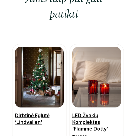
patikti
Dirbtinė Eglutė
LED Žvakių
‘Lindvallen’
Komplektas
‘Flamme Dotty’