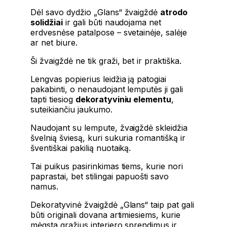
Dėl savo dydžio „Glans“ žvaigždė
atrodo
solidžiai
ir gali būti naudojama net
erdvesnėse patalpose – svetainėje, salėje
ar net biure.
Ši žvaigždė ne tik graži, bet ir praktiška.
Lengvas popierius leidžia ją patogiai
pakabinti, o nenaudojant lemputės ji gali
tapti tiesiog
dekoratyviniu elementu
,
suteikiančiu jaukumo.
Naudojant su lempute, žvaigždė skleidžia
švelnią šviesą, kuri sukuria romantišką ir
šventiškai pakilią nuotaiką.
Tai puikus pasirinkimas tiems, kurie nori
paprastai, bet stilingai papuošti savo
namus.
Dekoratyvinė žvaigždė „Glans“ taip pat gali
būti originali dovana artimiesiems, kurie
mėgsta gražius interjero sprendimus ir