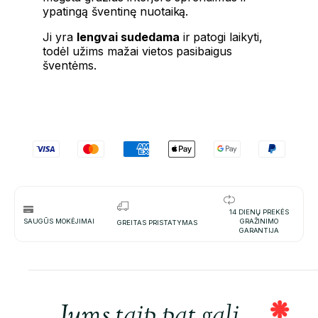
ypatingą šventinę nuotaiką.
Ji yra
lengvai sudedama
ir patogi laikyti,
todėl užims mažai vietos pasibaigus
šventėms.
14 DIENŲ PREKĖS
SAUGŪS MOKĖJIMAI
GRAŽINIMO
GREITAS PRISTATYMAS
GARANTIJA
Jums taip pat gali