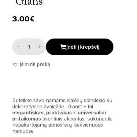
‘Glans’
3.00
€
Dekoratyvinė žvaigždė 'Glans' kiekis
Įdėti į krepšelį
Įsiminti prekę
Suteikite savo namams Kalėdų spindesio su
dekoratyvine žvaigžde „Glans“ – tai
elegantiškas, praktiškas
ir
universaliai
pritaikomas
šventinis akcentas, sukuriantis
nepakartojamą atmosferą kiekvienuose
namuose