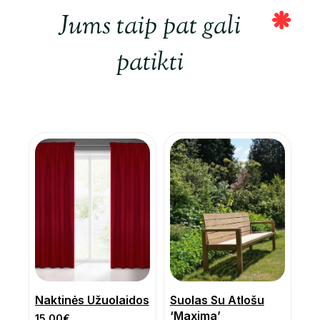
Jums taip pat gali
patikti
Naktinės Užuolaidos
Suolas Su Atlošu
‘Maxima’
15.00
€