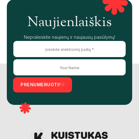
Naujienlaiškis
Nepraleiskite naujienų ir naujausių pasiūlymų!
PRENUMERUOTI!