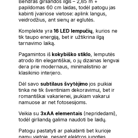
Bendras girliandos ilgis – 2,85 m +
papildomas 60 cm laidas, todėl patogu jas
kabinti įvairiose vietose: aplink langus,
veidrodžius, ant sienų ar eglutės.
Komplekte yra
16 LED lempučių
, kurios ne
tik taupo energiją, bet ir užtikrina ilgą
tarnavimo laiką.
Pagamintos iš
kokybiško stiklo
, lemputės
atrodo itin elegantiškai, o jų dizainas lengvai
dera prie modernaus, minimalistinio ar
klasikinio interjero.
Dėl savo
subtilaus švytėjimo
jos puikiai
tinka ne tik šventiniam dekoravimui, bet ir
romantiškai vakarienei, jaukiam vakarui
namuose ar net fotosesijoms.
Veikia su
3xAA elementais
(nepridedami),
todėl girliandą galima naudoti be laidų.
Patogu pastatyti ar pakabinti bet kurioje
namų vietoje, nesant elektros jungties.