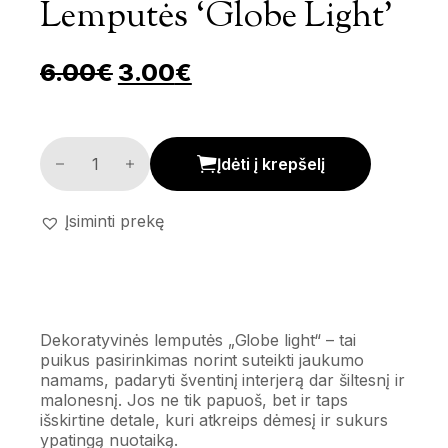
Lemputės ‘Globe Light’
Pradinė kaina buvo: 6.00€.
Dabartinė kaina yra: 
6.00
€
3.00
€
Dekoratyvinės lemputės 'Globe light' kiekis
Įdėti į krepšelį
Įsiminti prekę
Dekoratyvinės lemputės „Globe light“ – tai
puikus pasirinkimas norint suteikti jaukumo
namams, padaryti šventinį interjerą dar šiltesnį ir
malonesnį. Jos ne tik papuoš, bet ir taps
išskirtine detale, kuri atkreips dėmesį ir sukurs
ypatingą nuotaiką.