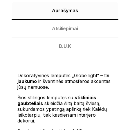
Aprašymas
Atsiliepimai
D.U.K
Dekoratyvinės lemputės „Globe light“ – tai
jaukumo
ir šventinės atmosferos akcentas
jūsų namuose.
Šios stilingos lemputės su
stikliniais
gaubteliais
skleidžia šiltą baltą šviesą,
sukurdamos ypatingą aplinką tiek Kalėdų
laikotarpiu, tiek kasdieniam interjero
dekorui.