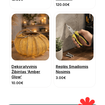
120.00
€
Dekoratyvinis
Replės Smailiomis
Žibintas ‘Amber
Nosimis
Glow’
3.00
€
10.00
€