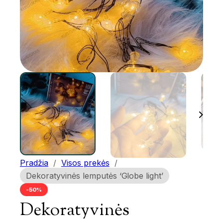
Pradžia
/
Visos prekės
/
Dekoratyvinės lemputės ‘Globe light’
-50%
Dekoratyvinės