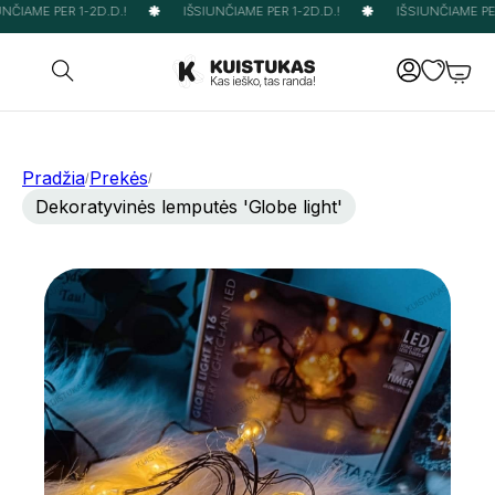
NČIAME PER 1-2D.D.!
IŠSIUNČIAME PER 1-2D.D.!
IŠSIUNČIAME PER 
Pradžia
Prekės
/
/
Dekoratyvinės lemputės 'Globe light'