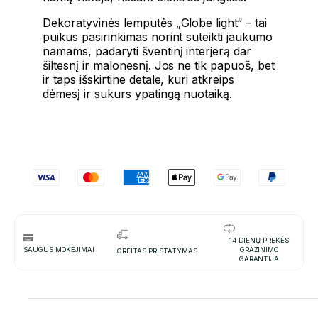
Dekoratyvinės lemputės „Globe light“ – tai
puikus pasirinkimas norint suteikti jaukumo
namams, padaryti šventinį interjerą dar
šiltesnį ir malonesnį. Jos ne tik papuoš, bet
ir taps išskirtine detale, kuri atkreips
dėmesį ir sukurs ypatingą nuotaiką.
14 DIENŲ PREKĖS
SAUGŪS MOKĖJIMAI
GRAŽINIMO
GREITAS PRISTATYMAS
GARANTIJA