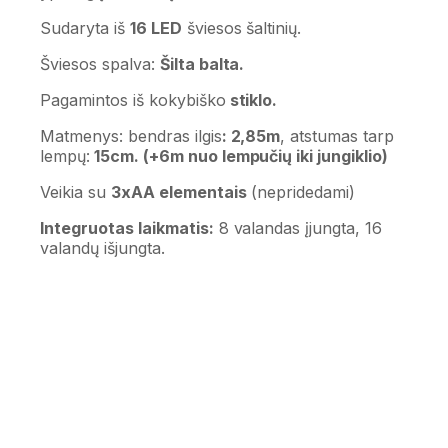
Sudaryta iš
16 LED
šviesos šaltinių.
Šviesos spalva:
Šilta balta.
Pagamintos iš kokybiško
stiklo.
Matmenys: bendras ilgis
: 2,85m
, atstumas tarp
lempų:
15cm. (+6m nuo lempučių iki jungiklio)
Veikia su
3xAA elementais
(nepridedami)
Integruotas laikmatis:
8 valandas įjungta, 16
valandų išjungta.