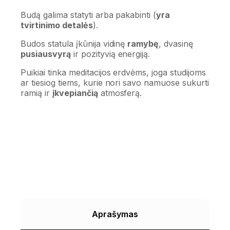
Budą galima statyti arba pakabinti (
yra
tvirtinimo detalės
).
Budos statula įkūnija vidinę
ramybę
, dvasinę
pusiausvyrą
ir pozityvią energiją.
Puikiai tinka meditacijos erdvėms, joga studijoms
ar tiesiog tiems, kurie nori savo namuose sukurti
ramią ir
įkvepiančią
atmosferą.
Aprašymas