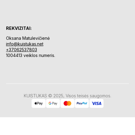
REKVIZITAI:
Oksana Matulevičienė
info@kuistukas.net
+37062537803
1004413 veiklos numeris.
KUISTUKAS © 2025, Visos teisės saugomos.