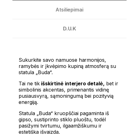
Atsiliepimai
D.U.K
Sukurkite savo namuose harmonijos,
ramybės ir įkvėpimo kupiną atmosferą su
statula „Buda“.
Tai ne tik
išskirtinė interjero detalė,
bet ir
simbolinis akcentas, primenantis vidinę
pusiausvyrą, sąmoningumą bei pozityvią
energiją.
Statula „Buda“ kruopščiai pagaminta iš
gipso, sustiprinto stiklo pluoštu, todėl
pasižymi tvirtumu, ilgaamžiškumu ir
estetiška išvaizda.