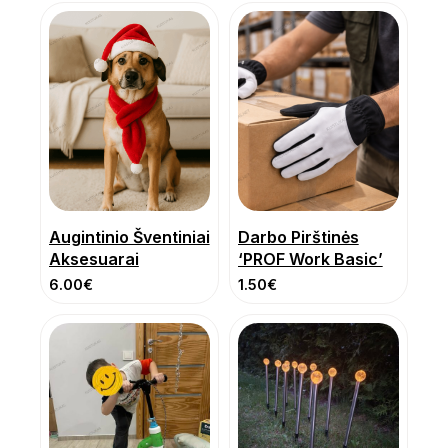
Augintinio Šventiniai
Darbo Pirštinės
Aksesuarai
‘PROF Work Basic’
6.00
€
1.50
€