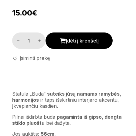
15.00
€
Statula 'Buda' kiekis
Įdėti į krepšelį
Įsiminti prekę
Statula „Buda“
suteiks jūsų namams ramybės,
harmonijos
ir taps išskirtiniu interjero akcentu,
įkvepiančiu kasdien.
Pilnai išdirbta buda
pagaminta iš gipso, dengta
stiklo pluoštu
bei dažyta.
Jos aukštis:
56cm.