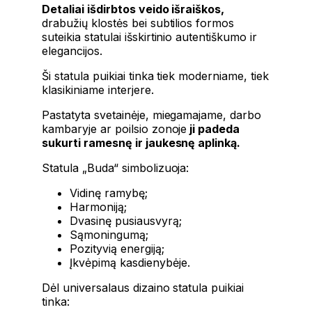
Detaliai išdirbtos veido išraiškos,
drabužių klostės bei subtilios formos
suteikia statulai išskirtinio autentiškumo ir
elegancijos.
Ši statula puikiai tinka tiek moderniame, tiek
klasikiniame interjere.
Pastatyta svetainėje, miegamajame, darbo
kambaryje ar poilsio zonoje
ji padeda
sukurti ramesnę ir jaukesnę aplinką.
Statula „Buda“ simbolizuoja:
Vidinę ramybę;
Harmoniją;
Dvasinę pusiausvyrą;
Sąmoningumą;
Pozityvią energiją;
Įkvėpimą kasdienybėje.
Dėl universalaus dizaino statula puikiai
tinka: