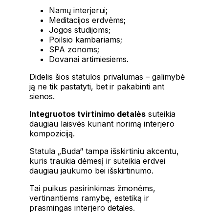
Namų interjerui;
Meditacijos erdvėms;
Jogos studijoms;
Poilsio kambariams;
SPA zonoms;
Dovanai artimiesiems.
Didelis šios statulos privalumas – galimybė
ją ne tik pastatyti, bet ir pakabinti ant
sienos.
Integruotos tvirtinimo detalės
suteikia
daugiau laisvės kuriant norimą interjero
kompoziciją.
Statula „Buda“ tampa išskirtiniu akcentu,
kuris traukia dėmesį ir suteikia erdvei
daugiau jaukumo bei išskirtinumo.
Tai puikus pasirinkimas žmonėms,
vertinantiems ramybę, estetiką ir
prasmingas interjero detales.