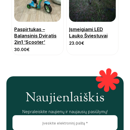
Paspirtukas –
Įsmeigiami LED
Balansinis Dviratis
Lauko Šviestuvai
2in1 ‘Scooter’
23.00
€
30.00
€
Naujienlaiškis
Nepraleiskite naujienų ir naujausių pasiūlymų!