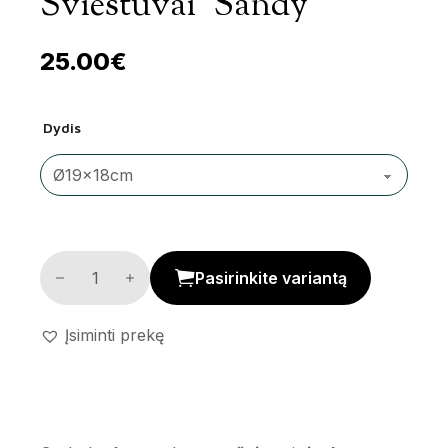
Šviestuvai ‘Sandy’
25.00
€
Dydis
Dekoratyviniai šviestuvai 'Sandy' kiekis
Pasirinkite variantą
Įsiminti prekę