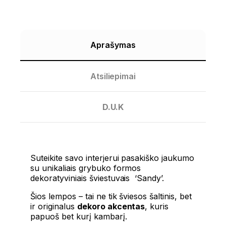
Aprašymas
Atsiliepimai
D.U.K
Suteikite savo interjerui pasakiško jaukumo
su unikaliais grybuko formos
dekoratyviniais šviestuvais ‘Sandy’.
Šios lempos – tai ne tik šviesos šaltinis, bet
ir originalus
dekoro akcentas
, kuris
papuoš bet kurį kambarį.