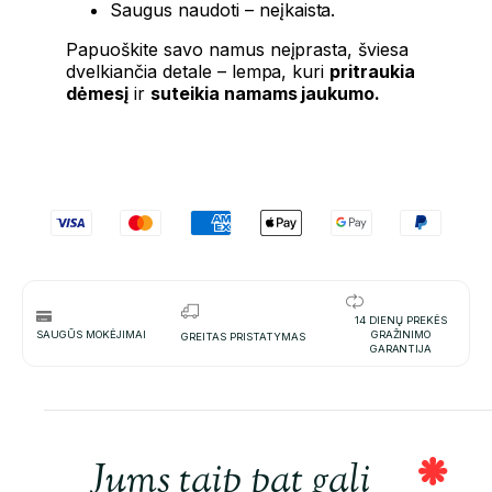
Saugus naudoti – neįkaista.
Papuoškite savo namus neįprasta, šviesa
dvelkiančia detale – lempa, kuri
pritraukia
dėmesį
ir
suteikia namams jaukumo.
14 DIENŲ PREKĖS
SAUGŪS MOKĖJIMAI
GRAŽINIMO
GREITAS PRISTATYMAS
GARANTIJA
Jums taip pat gali