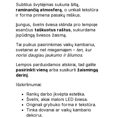
Subtilus švytėjimas sukuria šiltą,
raminančią atmosferą
, o unikali tekstūra
ir forma primena pasakų miškus.
Įjungus, švelni šviesa sklinda pro lempoje
esančius
taškuotus raštus
, sukurdama
įspūdingą šviesos žaismą.
Tai puikus pasirinkimas vaikų kambariui,
svetainei ar net miegamajam –
ten, kur
norisi daugiau jaukumo ir šilumos
.
Lempos parduodamos atskirai, tad galite
pasirinkti vieną
arba susikurti
žaismingą
derinį
.
Išskirtinumai:
Rankų darbo įkvėpta estetika.
Švelni, akiai maloni LED šviesa.
Originali grybuko forma ir tekstūra.
Tinka dovanai ar vaikų kambario
dekorui.