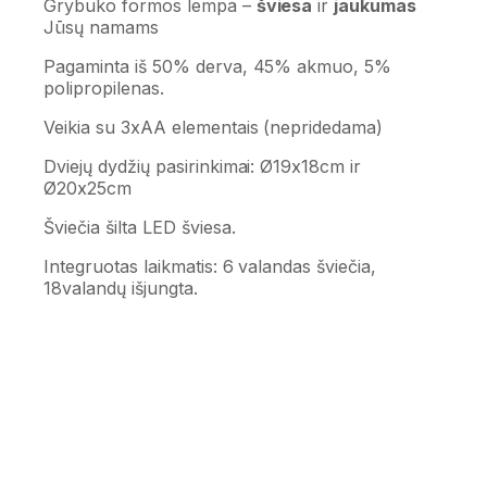
Grybuko formos lempa –
šviesa
ir
jaukumas
Jūsų namams
Pagaminta iš 50% derva, 45% akmuo, 5%
polipropilenas.
Veikia su 3xAA elementais (nepridedama)
Dviejų dydžių pasirinkimai: Ø19x18cm ir
Ø20x25cm
Šviečia šilta LED šviesa.
Integruotas laikmatis: 6 valandas šviečia,
18valandų išjungta.