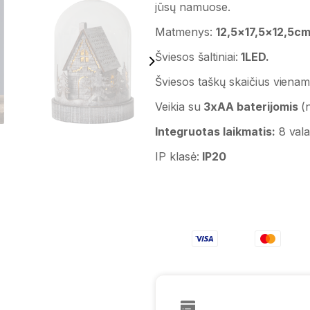
jūsų namuose.
Matmenys:
12,5×17,5×12,5cm
Šviesos šaltiniai:
1LED.
Šviesos taškų skaičius vienam 
Veikia su
3xAA baterijomis
(
Integruotas laikmatis:
8 vala
IP klasė:
IP20