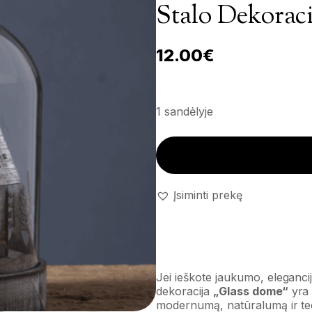
Stalo Dekorac
12.00
€
1 sandėlyje
Stalo dekoracija 'Glass dome' 
Įsiminti prekę
Jei ieškote jaukumo, eleganci
dekoracija
„Glass dome“
yra 
modernumą, natūralumą ir te