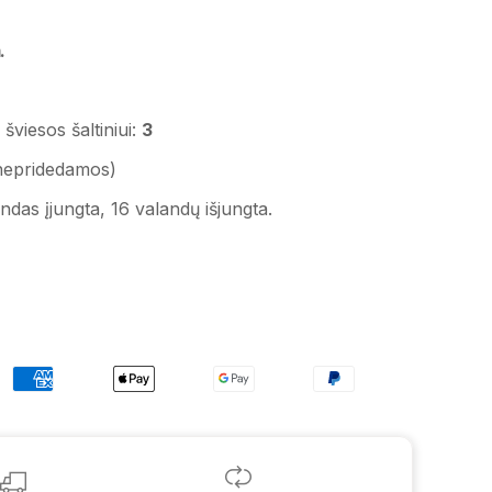
.
šviesos šaltiniui:
3
nepridedamos)
ndas įjungta, 16 valandų išjungta.