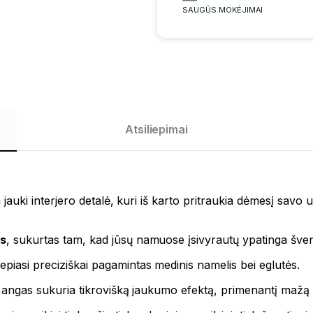
SAUGŪS MOKĖJIMAI
Atsiliepimai
itin jauki interjero detalė, kuri iš karto pritraukia dėmesį savo
s
, sukurtas tam, kad jūsų namuose įsivyrautų ypatinga šven
lepiasi preciziškai pagamintas medinis namelis bei eglutės.
 ir angas sukuria tikrovišką jaukumo efektą, primenantį mažą