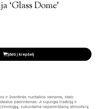
ija ‘Glass Dome’
kiekis
Įdėti į krepšelį
jos ir šventinės nuotaikos viename, stalo
idealus pasirinkimas. Ji sujungia tradiciją ir
chnologiją, sukurdama nepamirštamą atmosferą