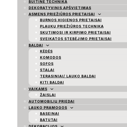
BUITINĖ TECHNIKA
DEKORATYVINIS APŠVIETIMAS
ASMENS PRIEŽIŪROS PRIETAISAI
BURNOS HIGIENOS PRIETAISAI
PLAUKŲ PRIEŽIŪROS TECHNIKA
SKUTIMOSI IR KIRPIMO PRIETAISAI
SVEIKATOS STEBĖJIMO PRIETAISAI
BALDAI
KĖDĖS
KOMODOS
SOFOS
STALAI
TERASINIAI/ LAUKO BALDAI
KITI BALDAI
VAIKAMS
ŽAISLAI
AUTOMOBILIŲ PRIEDAI
LAUKO PRAMOGOS
BASEINAI
BATUTAI
DEKORACIJOS