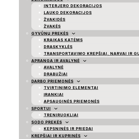
INTERJERO DEKORACIJOS
LAUKO DEKORACIJOS
ŽVAKIDĖS
ŽVAKĖS
GYVŪNŲ PREKĖS
KRAIKAS KATĖMS
DRASKYKLĖS
TRANSPORTAVIMO KREPŠIAI, NARVAI IR G
APRANGA IR AVALYNĖ
AVALYNĖ
DRABUŽIAI
DARBO PRIEMONĖS
TVIRTINIMO ELEMENTAI
ĮRANKIAI
APSAUGINĖS PRIEMONĖS
SPORTUI
TRENIRUOKLIAI
SODO PREKĖS
KEPSNINĖS IR PRIEDAI
KREPŠIAI IR KUPRINĖS