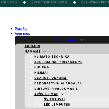
ER 1-2D.D.!
IŠSIUNČIAME PER 1-2D.D.!
IŠSIUNČIAME PER 1-2
Pradžia
Apie mus
Visos prekės
AKCIJOS
NAMAMS
KLIMATO TECHNIKA
AKSESUARAI IR REIKMENYS
HIGIENA
KILIMAI
VAZOS IR VAZONAI
DEKORATYVINIAI AUGALAI
VIRTUVĖ IR VALGOMASIS
APŠVIETIMAS
ŠVIESTUVAI
LED LEMPUTĖS