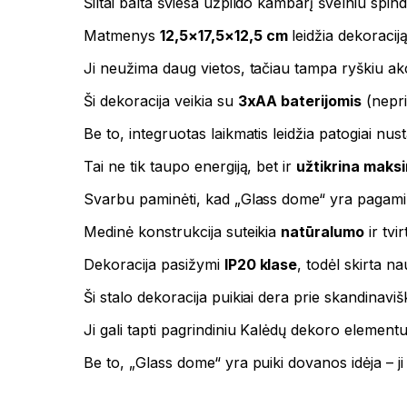
Šiltai balta šviesa užpildo kambarį švelniu spinde
Matmenys
12,5×17,5×12,5 cm
leidžia dekoracij
Ji neužima daug vietos, tačiau tampa ryškiu ak
Ši dekoracija veikia su
3xAA baterijomis
(nepri
Be to, integruotas laikmatis leidžia patogiai nu
Tai ne tik taupo energiją, bet ir
užtikrina maks
Svarbu paminėti, kad „Glass dome“ yra pagamint
Medinė konstrukcija suteikia
natūralumo
ir tvi
Dekoracija pasižymi
IP20 klase
, todėl skirta na
Ši stalo dekoracija puikiai dera prie skandinavišk
Ji gali tapti pagrindiniu Kalėdų dekoro element
Be to, „Glass dome“ yra puiki dovanos idėja – ji 