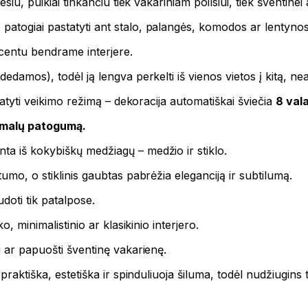
siu, puikiai tinkančiu tiek vakariniam poilsiui, tiek šventinei
ą patogiai pastatyti ant stalo, palangės, komodos ar lentynos
centu bendrame interjere.
dedamos), todėl ją lengva perkelti iš vienos vietos į kitą, nea
statyti veikimo režimą – dekoracija automatiškai šviečia
8 val
imalų patogumą.
a iš kokybiškų medžiagų – medžio ir stiklo.
rtumo, o stiklinis gaubtas pabrėžia eleganciją ir subtilumą.
udoti tik patalpose.
o, minimalistinio ar klasikinio interjero.
u ar papuošti šventinę vakarienę.
praktiška, estetiška ir spinduliuoja šiluma, todėl nudžiugins 