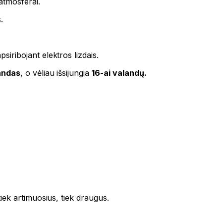
 atmosferai.
.
psiribojant elektros lizdais.
andas
, o vėliau išsijungia
16-ai valandų.
tiek artimuosius, tiek draugus.