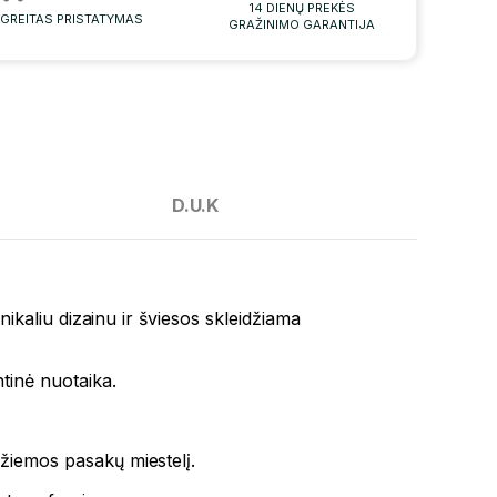
14 DIENŲ PREKĖS
GREITAS PRISTATYMAS
GRAŽINIMO GARANTIJA
D.U.K
 unikaliu dizainu ir šviesos skleidžiama
tinė nuotaika.
 žiemos pasakų miestelį.