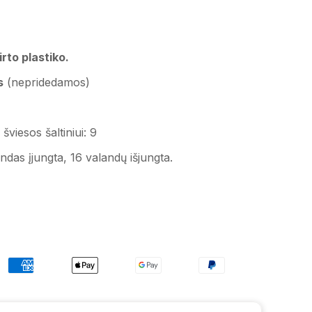
irto plastiko.
s
(nepridedamos)
šviesos šaltiniui:
9
ndas įjungta, 16 valandų išjungta.