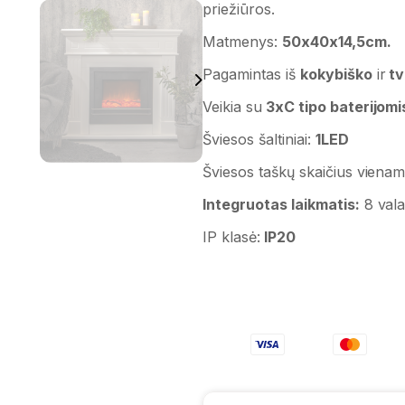
priežiūros.
Matmenys:
50x40x14,5cm.
Pagamintas iš
kokybiško
ir
tv
Veikia su
3xC tipo baterijomi
Šviesos šaltiniai:
1LED
Šviesos taškų skaičius vienam 
Integruotas laikmatis:
8 vala
IP klasė:
IP20