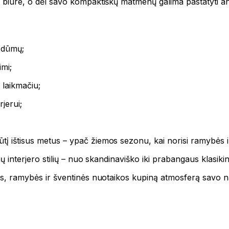
net biure, o dėl savo kompaktiškų matmenų galima pastatyti a
 dūmų;
mi;
 laikmačiu;
jerui;
ūtį ištisus metus – ypač žiemos sezonu, kai norisi ramybės 
ių interjero stilių – nuo skandinaviško iki prabangaus klasikin
umos, ramybės ir šventinės nuotaikos kupiną atmosferą savo