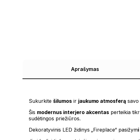
Aprašymas
Sukurkite
šilumos
ir
jaukumo atmosferą
savo 
Šis
modernus interjero akcentas
perteikia tik
sudėtingos priežiūros.
Dekoratyvinis LED židinys „Fireplace“ pasižym