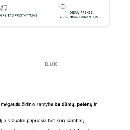
14 DIENŲ PREKĖS
GREITAS PRISTATYMAS
GRAŽINIMO GARANTIJA
D.U.K
ri mėgautis židinio ramybe
be dūmų, pelenų
ir
tį ir vizualiai papuošia bet kurį kambarį.