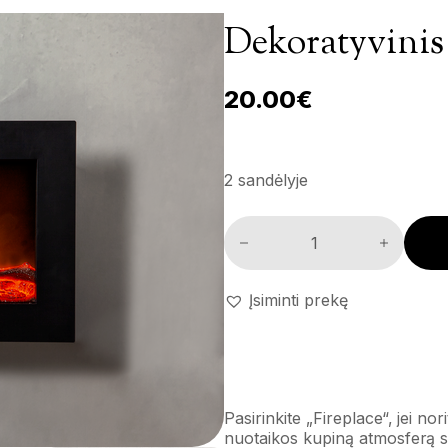
Dekoratyvinis 
20.00
€
2 sandėlyje
Dekoratyvinis LED židinys 'Fir
Įsiminti prekę
Pasirinkite „Fireplace“, jei nor
nuotaikos kupiną atmosferą 