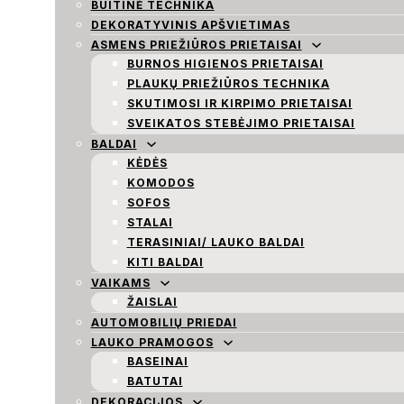
BUITINĖ TECHNIKA
DEKORATYVINIS APŠVIETIMAS
ASMENS PRIEŽIŪROS PRIETAISAI
BURNOS HIGIENOS PRIETAISAI
PLAUKŲ PRIEŽIŪROS TECHNIKA
SKUTIMOSI IR KIRPIMO PRIETAISAI
SVEIKATOS STEBĖJIMO PRIETAISAI
BALDAI
KĖDĖS
KOMODOS
SOFOS
STALAI
TERASINIAI/ LAUKO BALDAI
KITI BALDAI
VAIKAMS
ŽAISLAI
AUTOMOBILIŲ PRIEDAI
LAUKO PRAMOGOS
BASEINAI
BATUTAI
DEKORACIJOS