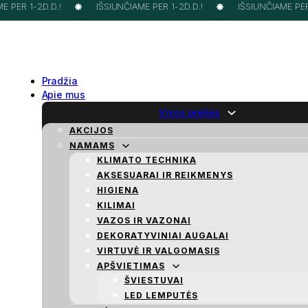
 PER 1-2D.D.!
IŠSIUNČIAME PER 1-2D.D.!
IŠSIUNČIAME PER 1
Pradžia
Apie mus
Visos prekės
AKCIJOS
NAMAMS
KLIMATO TECHNIKA
AKSESUARAI IR REIKMENYS
HIGIENA
KILIMAI
VAZOS IR VAZONAI
DEKORATYVINIAI AUGALAI
VIRTUVĖ IR VALGOMASIS
APŠVIETIMAS
ŠVIESTUVAI
LED LEMPUTĖS