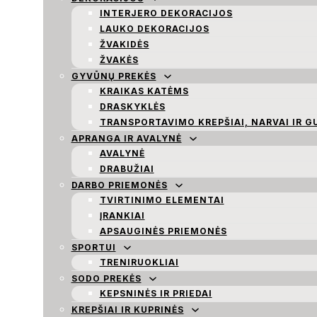
INTERJERO DEKORACIJOS
LAUKO DEKORACIJOS
ŽVAKIDĖS
ŽVAKĖS
GYVŪNŲ PREKĖS
KRAIKAS KATĖMS
DRASKYKLĖS
TRANSPORTAVIMO KREPŠIAI, NARVAI IR G
APRANGA IR AVALYNĖ
AVALYNĖ
DRABUŽIAI
DARBO PRIEMONĖS
TVIRTINIMO ELEMENTAI
ĮRANKIAI
APSAUGINĖS PRIEMONĖS
SPORTUI
TRENIRUOKLIAI
SODO PREKĖS
KEPSNINĖS IR PRIEDAI
KREPŠIAI IR KUPRINĖS