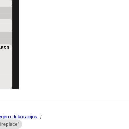
AKOS
erjero dekoracijos
/
ireplace’