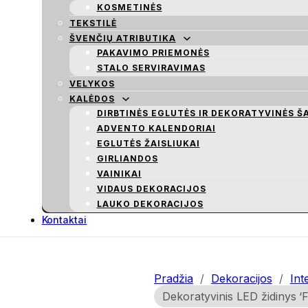
KOSMETINĖS
TEKSTILĖ
ŠVENČIŲ ATRIBUTIKA
PAKAVIMO PRIEMONĖS
STALO SERVIRAVIMAS
VELYKOS
KALĖDOS
DIRBTINĖS EGLUTĖS IR DEKORATYVINĖS Š
ADVENTO KALENDORIAI
EGLUTĖS ŽAISLIUKAI
GIRLIANDOS
VAINIKAI
VIDAUS DEKORACIJOS
LAUKO DEKORACIJOS
Kontaktai
Pradžia
/
Dekoracijos
/
Int
Dekoratyvinis LED židinys ‘F