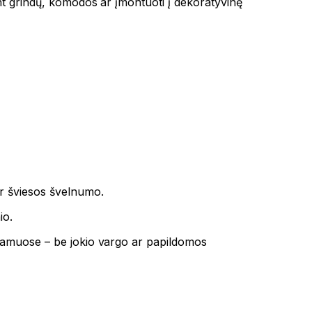
nt grindų, komodos ar įmontuoti į dekoratyvinę
ir šviesos švelnumo.
io.
 namuose – be jokio vargo ar papildomos