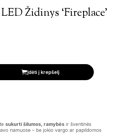
LED Židinys ‘Fireplace’
eplace' kiekis
Įdėti į krepšelį
ite
sukurti šilumos, ramybės
ir šventinės
savo namuose – be jokio vargo ar papildomos