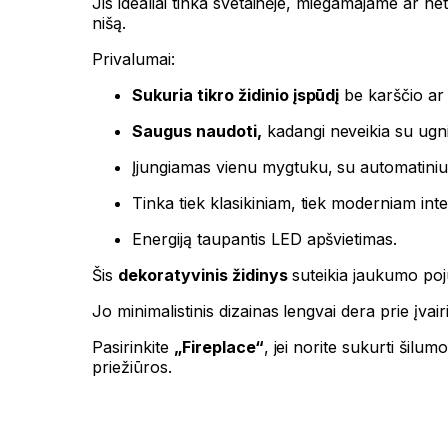
Jis idealiai tinka svetainėje, miegamajame ar 
nišą.
Privalumai:
Sukuria tikro židinio įspūdį
be karščio ar
Saugus naudoti,
kadangi neveikia su ugni
Įjungiamas vienu mygtuku, su automatiniu
Tinka tiek klasikiniam, tiek moderniam inter
Energiją taupantis LED apšvietimas.
Šis
dekoratyvinis židinys
suteikia jaukumo poj
Jo minimalistinis dizainas lengvai dera prie įvair
Pasirinkite
„Fireplace“
, jei norite sukurti šil
priežiūros.