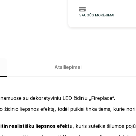
SAUGŪS MOKĖJIMAI
Atsiliepimai
namuose su dekoratyviniu LED židiniu „Fireplace“.
ro židinio liepsnos efektą, todėl puikiai tinka tiems, kurie no
i itin realistišku liepsnos efektu
, kuris suteikia šilumos pojū