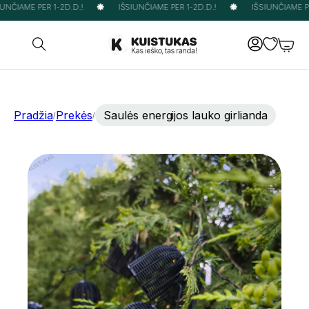
UNČIAME PER 1-2D.D.!
IŠSIUNČIAME PER 1-2D.D.!
IŠSIUNČIAME PER
Pradžia
Prekės
Saulės energijos lauko girlianda
/
/