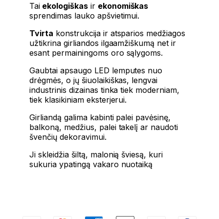
Tai
ekologiškas
ir
ekonomiškas
sprendimas lauko apšvietimui.
Tvirta
konstrukcija ir atsparios medžiagos
užtikrina girliandos ilgaamžiškumą net ir
esant permainingoms oro sąlygoms.
Gaubtai apsaugo LED lemputes nuo
drėgmės, o jų šiuolaikiškas, lengvai
industrinis dizainas tinka tiek moderniam,
tiek klasikiniam eksterjerui.
Girliandą galima kabinti palei pavėsinę,
balkoną, medžius, palei takelį ar naudoti
švenčių dekoravimui.
Ji skleidžia šiltą, malonią šviesą, kuri
sukuria ypatingą vakaro nuotaiką