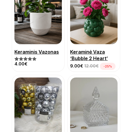
Keraminis Vazonas
Keraminė Vaza
‘Bubble 2 Heart’
Vertinama
1
4.00
€
9.00
€
12.00
€
-25%
5.00
iš 5
pagal
klientų
įvertinimą