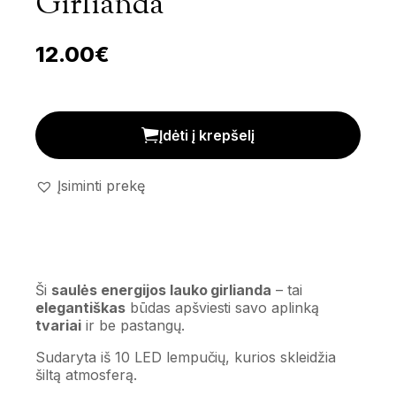
Girlianda
12.00
€
Saulės energijos lauko girlianda kiekis
Įdėti į krepšelį
Įsiminti prekę
Ši
saulės energijos lauko girlianda
– tai
elegantiškas
būdas apšviesti savo aplinką
tvariai
ir be pastangų.
Sudaryta iš 10 LED lempučių, kurios skleidžia
šiltą atmosferą.