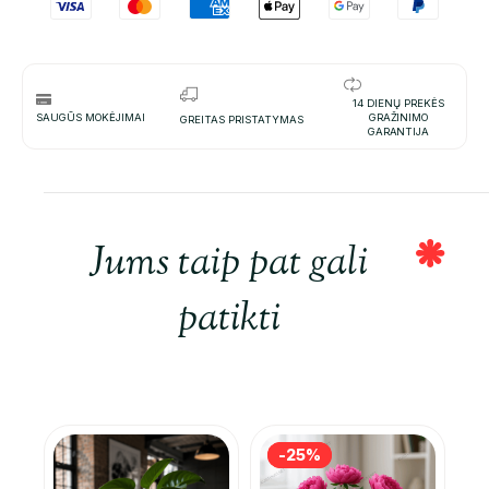
14 DIENŲ PREKĖS
SAUGŪS MOKĖJIMAI
GRAŽINIMO
GREITAS PRISTATYMAS
GARANTIJA
Jums taip pat gali
patikti
-25%
-25%