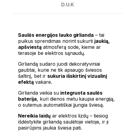
D.U.K
Saulės energijos lauko girlianda
– tai
puikus sprendimas norint sukurti
jaukią,
apšviestą
atmosferą sode, kieme ar
terasoje be elektros sąnaudų.
Girliandą sudaro juodi dekoratyviniai
gaubtai, kurie ne tik apsaugo šviesos
šaltinį, bet ir
sukuria išskirtinį vizualinį
efektą
vakare.
Girlianda veikia su
integruota saulės
baterija
, kuri dienos metu kaupia energiją,
o sutemus automatiškai įjungia šviesą.
Nereikia laidų
ar elektros lizdų – tiesiog
išdėstykite girliandą saulėtoje vietoje, ir ji
pasirūpins jaukia šviesa pati.