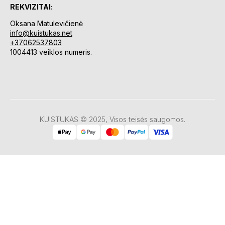
REKVIZITAI:
Oksana Matulevičienė
info@kuistukas.net
+37062537803
1004413 veiklos numeris.
KUISTUKAS © 2025, Visos teisės saugomos.