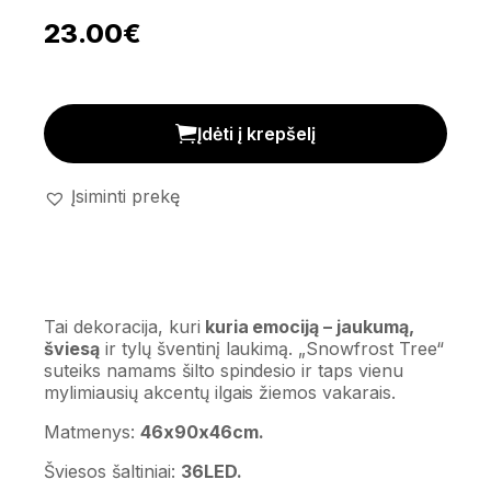
23.00
€
Dekoratyvinis medis 'Snowfrost tree' kiekis
Įdėti į krepšelį
Įsiminti prekę
Tai dekoracija, kuri
kuria emociją – jaukumą,
šviesą
ir tylų šventinį laukimą. „Snowfrost Tree“
suteiks namams šilto spindesio ir taps vienu
mylimiausių akcentų ilgais žiemos vakarais.
Matmenys:
46x90x46cm.
Šviesos šaltiniai:
36LED.