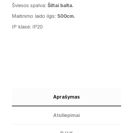
Šviesos spalva:
Šiltai balta.
Maitinimo laido ilgis:
5
00cm.
IP klasė:
IP20
Aprašymas
Atsiliepimai