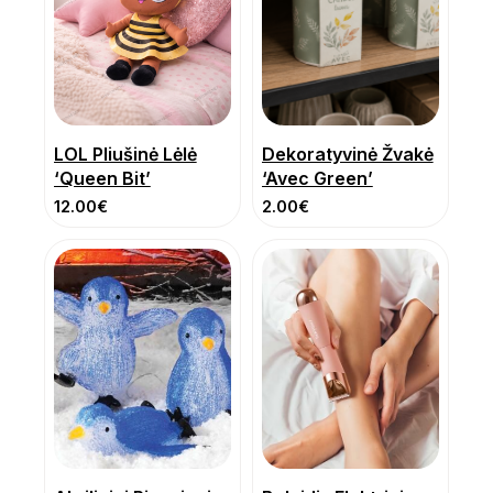
LOL Pliušinė Lėlė
Dekoratyvinė Žvakė
‘Queen Bit’
‘Avec Green’
12.00
€
2.00
€