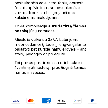
besisukančia egle ir traukiniu, antrasis –
foninis apšvietimas su besisukančiais
vaikais, traukiniu bei grojančiomis
kalėdinėmis melodijomis.
Tokia kombinacija
sukuria tikrą žiemos
pasaką
jūsų namuose.
Miestelis veikia su 3xAA baterijomis
(nepridedamos), todėl jį lengvai galėsite
pastatyti bet kurioje namų erdvėje – ant
stalo, palangės ar po eglute.
Tai puikus pasirinkimas norint sukurti
šventinę atmosferą, pradžiuginti šeimos
narius ir svečius.