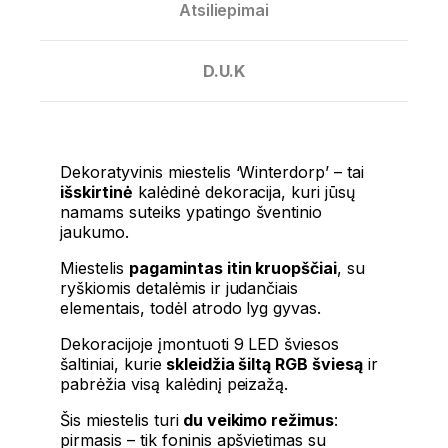
Atsiliepimai
D.U.K
Dekoratyvinis miestelis ‘Winterdorp’ – tai
išskirtinė
kalėdinė dekoracija, kuri jūsų
namams suteiks ypatingo šventinio
jaukumo.
Miestelis
pagamintas itin kruopščiai
, su
ryškiomis detalėmis ir judančiais
elementais, todėl atrodo lyg gyvas.
Dekoracijoje įmontuoti 9 LED šviesos
šaltiniai, kurie
skleidžia šiltą RGB šviesą
ir
pabrėžia visą kalėdinį peizažą.
Šis miestelis turi
du veikimo režimus
:
pirmasis – tik foninis apšvietimas su