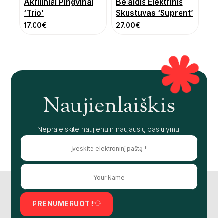
Akriliniai Pingvinai
Belaidis Elektrinis
‘Trio’
Skustuvas ‘Suprent’
17.00
€
27.00
€
Naujienlaiškis
Nepraleiskite naujienų ir naujausių pasiūlymų!
PRENUMERUOTI!