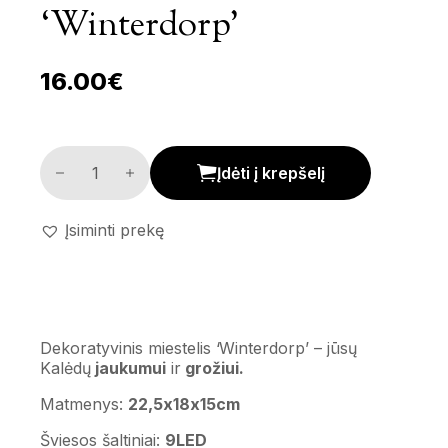
‘Winterdorp’
16.00
€
Dekoratyvinis miestelis 'Winterdorp' kiekis
Įdėti į krepšelį
Įsiminti prekę
Dekoratyvinis miestelis ‘Winterdorp’ – jūsų
Kalėdų
jaukumui
ir
grožiui.
Matmenys:
22,5x18x15cm
Šviesos šaltiniai:
9LED