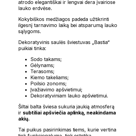
atrodo elegantiškai ir lengvai dera įvairiose
lauko erdvėse.
Kokybiškos medžiagos padeda užtikrinti
ilgesnį tarnavimo laiką bei atsparumą lauko
sąlygoms.
Dekoratyvinis saulės šviestuvas „Bastia“
puikiai tinka:
Sodo takams;
Gėlynams;
Terasoms;
Kiemo takeliams;
Poilsio zonoms;
Įvažiavimo apšvietimui;
Dekoratyviniam lauko apšvietimui.
Šiltai balta šviesa sukuria jaukią atmosferą
ir
subtiliai apšviečia aplinką, neakindama
akių.
Tai puikus pasirinkimas tiems, kurie vertina
tiek funkcionalumą, tiek estetiką.