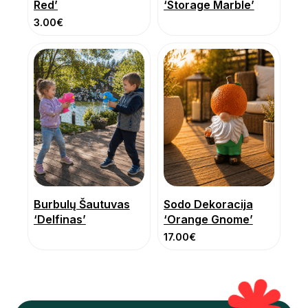
Red’
‘Storage Marble’
3.00
€
Burbulų Šautuvas
Sodo Dekoracija
‘Delfinas’
‘Orange Gnome’
17.00
€