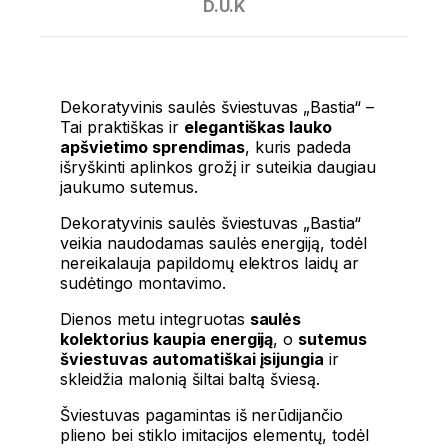
D.U.K
Dekoratyvinis saulės šviestuvas „Bastia“ –
Tai praktiškas ir
elegantiškas lauko
apšvietimo sprendimas
, kuris padeda
išryškinti aplinkos grožį ir suteikia daugiau
jaukumo sutemus.
Dekoratyvinis saulės šviestuvas „Bastia“
veikia naudodamas saulės energiją, todėl
nereikalauja papildomų elektros laidų ar
sudėtingo montavimo.
Dienos metu integruotas
saulės
kolektorius kaupia energiją
, o
sutemus
šviestuvas automatiškai įsijungia
ir
skleidžia malonią šiltai baltą šviesą.
Šviestuvas pagamintas iš nerūdijančio
plieno bei stiklo imitacijos elementų, todėl