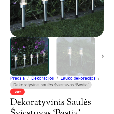
Pradžia
/
Dekoracijos
/
Lauko dekoracijos
/
Dekoratyvinis saulės šviestuvas ‘Bastia’
-20%
Dekoratyvinis Saulės
Šviestuvas ‘Bastia’