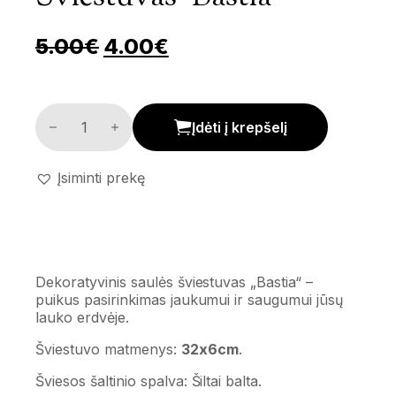
Pradinė kaina buvo: 5.00€.
Dabartinė kaina yra: 
5.00
€
4.00
€
Dekoratyvinis saulės šviestuvas 'Bastia' kiekis
Įdėti į krepšelį
Įsiminti prekę
Dekoratyvinis saulės šviestuvas „Bastia“ –
puikus pasirinkimas jaukumui ir saugumui jūsų
lauko erdvėje.
Šviestuvo matmenys:
32x6cm
.
Šviesos šaltinio spalva: Šiltai balta.