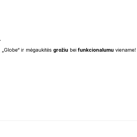
.
vą „Globe“ ir mėgaukitės
grožiu
bei
funkcionalumu
viename!