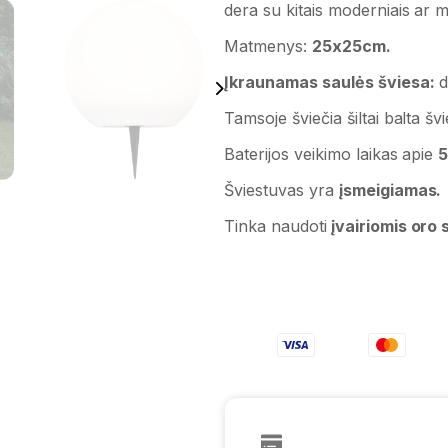
dera su kitais moderniais ar m
Matmenys:
25x25cm.
Įkraunamas saulės šviesa:
d
Tamsoje šviečia šiltai balta švi
Baterijos veikimo laikas apie
5
Šviestuvas yra
įsmeigiamas.
Tinka naudoti
įvairiomis oro 