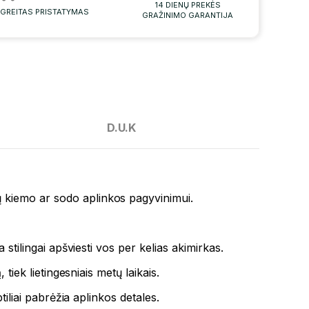
14 DIENŲ PREKĖS
GREITAS PRISTATYMAS
GRAŽINIMO GARANTIJA
D.U.K
ų kiemo ar sodo aplinkos pagyvinimui.
a stilingai apšviesti vos per kelias akimirkas.
tiek lietingesniais metų laikais.
tiliai pabrėžia aplinkos detales.