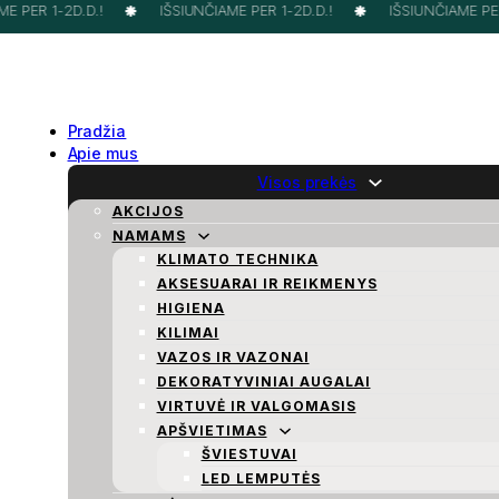
 PER 1-2D.D.!
IŠSIUNČIAME PER 1-2D.D.!
IŠSIUNČIAME PER 
Pradžia
Apie mus
Visos prekės
AKCIJOS
NAMAMS
KLIMATO TECHNIKA
AKSESUARAI IR REIKMENYS
HIGIENA
KILIMAI
VAZOS IR VAZONAI
DEKORATYVINIAI AUGALAI
VIRTUVĖ IR VALGOMASIS
APŠVIETIMAS
ŠVIESTUVAI
LED LEMPUTĖS