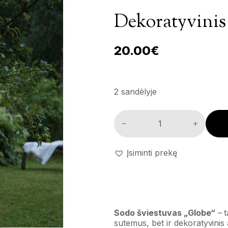
Dekoratyvinis
20.00
€
2 sandėlyje
Dekoratyvinis sodo šviestuvas
Įsiminti prekę
Sodo šviestuvas „Globe“
– t
sutemus, bet ir dekoratyvinis 