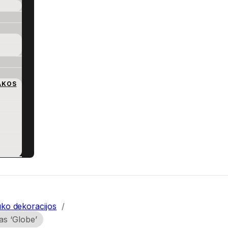
AKOS
ko dekoracijos
/
as ‘Globe’