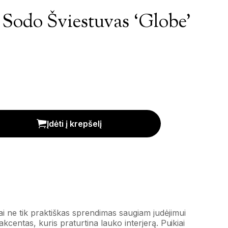
 Sodo Šviestuvas ‘Globe’
 'Globe' kiekis
Įdėti į krepšelį
ai ne tik praktiškas sprendimas saugiam judėjimui
akcentas, kuris praturtina lauko interjerą. Puikiai