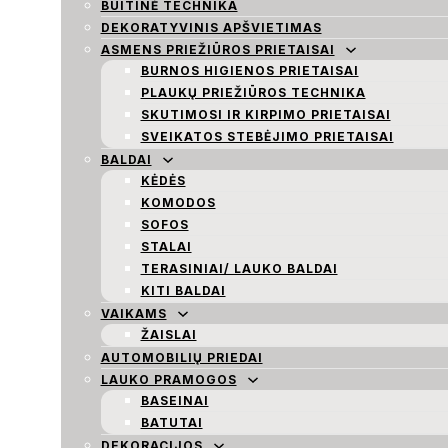
BUITINĖ TECHNIKA
DEKORATYVINIS APŠVIETIMAS
ASMENS PRIEŽIŪROS PRIETAISAI
BURNOS HIGIENOS PRIETAISAI
PLAUKŲ PRIEŽIŪROS TECHNIKA
SKUTIMOSI IR KIRPIMO PRIETAISAI
SVEIKATOS STEBĖJIMO PRIETAISAI
BALDAI
KĖDĖS
KOMODOS
SOFOS
STALAI
TERASINIAI/ LAUKO BALDAI
KITI BALDAI
VAIKAMS
ŽAISLAI
AUTOMOBILIŲ PRIEDAI
LAUKO PRAMOGOS
BASEINAI
BATUTAI
DEKORACIJOS