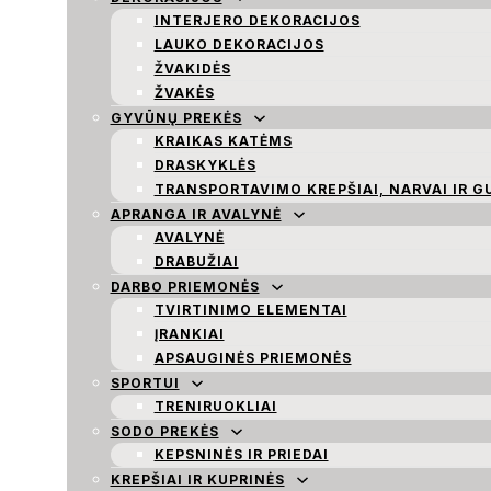
INTERJERO DEKORACIJOS
LAUKO DEKORACIJOS
ŽVAKIDĖS
ŽVAKĖS
GYVŪNŲ PREKĖS
KRAIKAS KATĖMS
DRASKYKLĖS
TRANSPORTAVIMO KREPŠIAI, NARVAI IR G
APRANGA IR AVALYNĖ
AVALYNĖ
DRABUŽIAI
DARBO PRIEMONĖS
TVIRTINIMO ELEMENTAI
ĮRANKIAI
APSAUGINĖS PRIEMONĖS
SPORTUI
TRENIRUOKLIAI
SODO PREKĖS
KEPSNINĖS IR PRIEDAI
KREPŠIAI IR KUPRINĖS