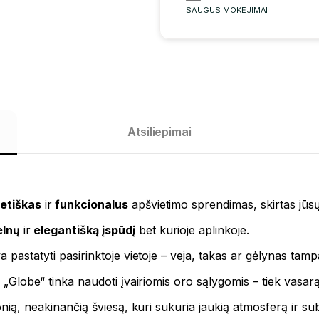
SAUGŪS MOKĖJIMAI
Atsiliepimai
etiškas
ir
funkcionalus
apšvietimo sprendimas, skirtas jūs
elnų
ir
elegantišką įspūdį
bet kurioje aplinkoje.
gva pastatyti pasirinktoje vietoje – veja, takas ar gėlynas tamp
 „Globe“ tinka naudoti įvairiomis oro sąlygomis – tiek vasarą, 
onią, neakinančią šviesą, kuri sukuria jaukią atmosferą ir sub