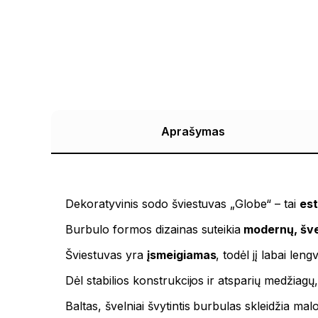
Aprašymas
Dekoratyvinis sodo šviestuvas „Globe“ – tai
est
Burbulo formos dizainas suteikia
modernų, šv
Šviestuvas yra
įsmeigiamas
, todėl jį labai len
Dėl stabilios konstrukcijos ir atsparių medžiagų,
Baltas, švelniai švytintis burbulas skleidžia mal