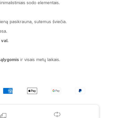
inimalistiniais sodo elementais.
ieną pasikrauna, sutemus šviečia.
esa.
 val.
sąlygomis
ir visais metų laikais.