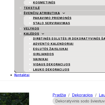
KOSMETINĖS
TEKSTILĖ
ŠVENČIŲ ATRIBUTIKA
PAKAVIMO PRIEMONĖS
STALO SERVIRAVIMAS
VELYKOS
KALĖDOS
DIRBTINĖS EGLUTĖS IR DEKORATYVINĖS Š
ADVENTO KALENDORIAI
EGLUTĖS ŽAISLIUKAI
GIRLIANDOS
VAINIKAI
VIDAUS DEKORACIJOS
LAUKO DEKORACIJOS
Kontaktai
Pradžia
/
Dekoracijos
/
Lau
Dekoratyvinis sodo šviestuv