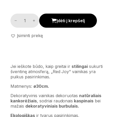
Dekoratyvinis vainikas 'Red Joy' kiekis
Įdėti į krepšelį
Įsiminti prekę
Jei ieškote būdo, kaip greitai ir
stilingai
sukurti
šventinę atmosferą, „Red Joy“ vainikas yra
puikus pasirinkimas.
Matmenys:
ø30cm.
Dekoratyvinis vainikas dekoruotas
natūraliais
kankorėžiais
, sodriai raudonais
kaspinais
bei
mažais
dekoratyviniais burbulais.
Ekologiškas
ir tvarus pasirinkimas,