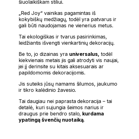
šiuolaikiškam stiliui.
„Red Joy“ vainikas pagamintas iš
kokybiškų medžiagų, todėl yra patvarus ir
gali būti naudojamas ne vienerius metus.
Tai ekologiškas ir tvarus pasirinkimas,
leidžiantis išvengti vienkartinių dekoracijų.
Be to, jo dizainas yra
universalus,
todėl
kiekvienais metais jis gali atrodyti vis naujai,
jei jį derinsite su kitais aksesuarais ar
papildomomis dekoracijomis.
Jis suteiks jūsų namams šilumos, jaukumo
ir tikro kalėdinio žavesio.
Tai daugiau nei paprasta dekoracija – tai
detalė, kuri sujungia šeimos narius ir
draugus prie bendro stalo,
kurdama
ypatingą švenčių nuotaiką.