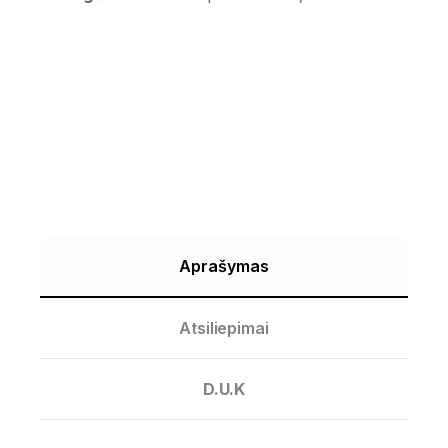
Aprašymas
Atsiliepimai
D.U.K