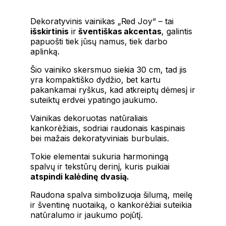
Dekoratyvinis vainikas „Red Joy“ – tai
išskirtinis
ir
šventiškas akcentas
, galintis
papuošti tiek jūsų namus, tiek darbo
aplinką.
Šio vainiko skersmuo siekia 30 cm, tad jis
yra kompaktiško dydžio, bet kartu
pakankamai ryškus, kad atkreiptų dėmesį ir
suteiktų erdvei ypatingo jaukumo.
Vainikas dekoruotas natūraliais
kankorėžiais, sodriai raudonais kaspinais
bei mažais dekoratyviniais burbulais.
Tokie elementai sukuria harmoningą
spalvų ir tekstūrų derinį, kuris puikiai
atspindi kalėdinę dvasią.
Raudona spalva simbolizuoja šilumą, meilę
ir šventinę nuotaiką, o kankorėžiai suteikia
natūralumo ir jaukumo pojūtį.