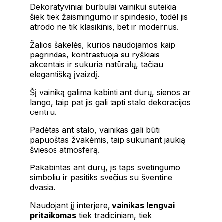
Dekoratyviniai burbulai vainikui suteikia
šiek tiek žaismingumo ir spindesio, todėl jis
atrodo ne tik klasikinis, bet ir modernus.
Žalios šakelės, kurios naudojamos kaip
pagrindas, kontrastuoja su ryškiais
akcentais ir sukuria natūralų, tačiau
elegantišką įvaizdį.
Šį vainiką galima kabinti ant durų, sienos ar
lango, taip pat jis gali tapti stalo dekoracijos
centru.
Padėtas ant stalo, vainikas gali būti
papuoštas žvakėmis, taip sukuriant jaukią
šviesos atmosferą.
Pakabintas ant durų, jis taps svetingumo
simboliu ir pasitiks svečius su šventine
dvasia.
Naudojant jį interjere,
vainikas lengvai
pritaikomas
tiek tradiciniam, tiek