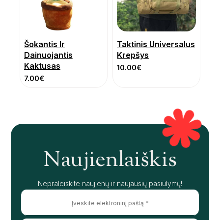
Šokantis Ir
Taktinis Universalus
Dainuojantis
Krepšys
Kaktusas
10.00
€
7.00
€
Naujienlaiškis
Nepraleiskite naujienų ir naujausių pasiūlymų!