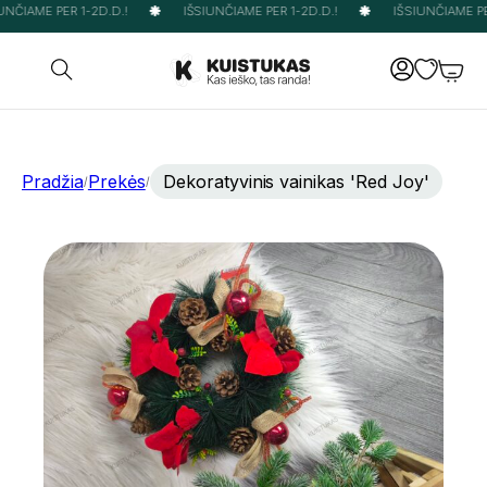
NČIAME PER 1-2D.D.!
IŠSIUNČIAME PER 1-2D.D.!
IŠSIUNČIAME PER
Pradžia
Prekės
Dekoratyvinis vainikas 'Red Joy'
/
/