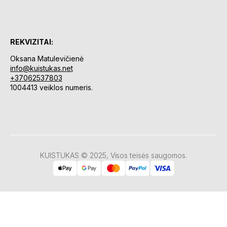
REKVIZITAI:
Oksana Matulevičienė
info@kuistukas.net
+37062537803
1004413 veiklos numeris.
KUISTUKAS © 2025, Visos teisės saugomos.