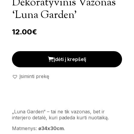
Dekoratyvinis Vazonas
‘Luna Garden’
12.00
€
Dekoratyvinis vazonas 'Luna Garden' kiekis
Įdėti į krepšelį
Įsiminti prekę
„Luna Garden“ – tai ne tik vazonas, bet ir
interjero detalė, kuri padeda kurti nuotaiką.
Matmenys:
ø34x30cm
.