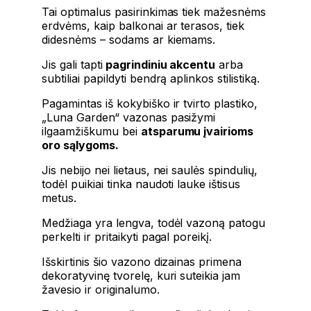
Tai optimalus pasirinkimas tiek mažesnėms
erdvėms, kaip balkonai ar terasos, tiek
didesnėms – sodams ar kiemams.
Jis gali tapti
pagrindiniu akcentu
arba
subtiliai papildyti bendrą aplinkos stilistiką.
Pagamintas iš kokybiško ir tvirto plastiko,
„Luna Garden“ vazonas pasižymi
ilgaamžiškumu bei
atsparumu įvairioms
oro sąlygoms.
Jis nebijo nei lietaus, nei saulės spindulių,
todėl puikiai tinka naudoti lauke ištisus
metus.
Medžiaga yra lengva, todėl vazoną patogu
perkelti ir pritaikyti pagal poreikį.
Išskirtinis šio vazono dizainas primena
dekoratyvinę tvorelę, kuri suteikia jam
žavesio ir originalumo.