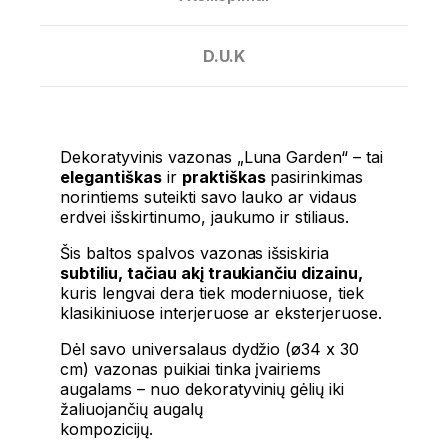
D.U.K
Dekoratyvinis vazonas „Luna Garden“ – tai
elegantiškas
ir
praktiškas
pasirinkimas
norintiems suteikti savo lauko ar vidaus
erdvei išskirtinumo, jaukumo ir stiliaus.
Šis baltos spalvos vazonas išsiskiria
subtiliu, tačiau akį traukiančiu dizainu,
kuris lengvai dera tiek moderniuose, tiek
klasikiniuose interjeruose ar eksterjeruose.
Dėl savo universalaus dydžio (ø34 x 30
cm) vazonas puikiai tinka įvairiems
augalams – nuo dekoratyvinių gėlių iki
žaliuojančių augalų
kompozicijų.