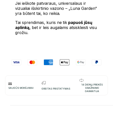
Jei ieškote patvaraus, universalaus ir
vizualiai išskirtinio vazono – „Luna Garden“
yra būtent tai, ko reikia.
Tai sprendimas, kuris ne tik
papuoš jūsų
aplinką,
bet ir leis augalams atsiskleisti visu
grožiu.
14 DIENŲ PREKĖS
SAUGŪS MOKĖJIMAI
GRAŽINIMO
GREITAS PRISTATYMAS
GARANTIJA