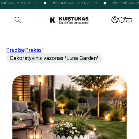
UNČIAME PER 1-2D.D.!
IŠSIUNČIAME PER 1-2D.D.!
IŠSIUNČIAME PER
Pradžia
Prekės
/
/
Dekoratyvinis vazonas 'Luna Garden'