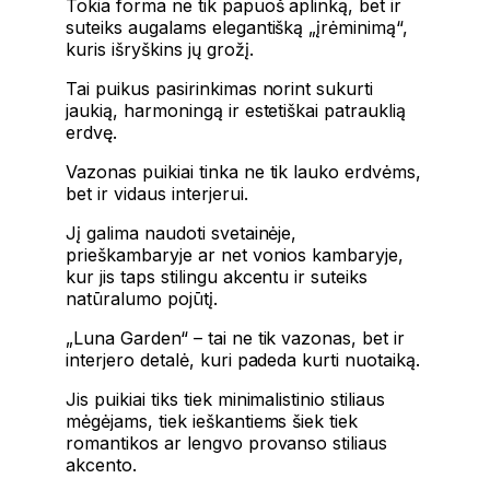
Tokia forma ne tik papuoš aplinką, bet ir
suteiks augalams elegantišką „įrėminimą“,
kuris išryškins jų grožį.
Tai puikus pasirinkimas norint sukurti
jaukią, harmoningą ir estetiškai patrauklią
erdvę.
Vazonas puikiai tinka ne tik lauko erdvėms,
bet ir vidaus interjerui.
Jį galima naudoti svetainėje,
prieškambaryje ar net vonios kambaryje,
kur jis taps stilingu akcentu ir suteiks
natūralumo pojūtį.
„Luna Garden“ – tai ne tik vazonas, bet ir
interjero detalė, kuri padeda kurti nuotaiką.
Jis puikiai tiks tiek minimalistinio stiliaus
mėgėjams, tiek ieškantiems šiek tiek
romantikos ar lengvo provanso stiliaus
akcento.