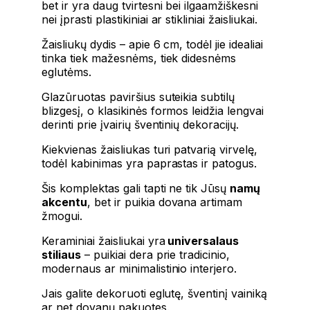
bet ir yra daug tvirtesni bei ilgaamžiškesni
nei įprasti plastikiniai ar stikliniai žaisliukai.
Žaisliukų dydis – apie 6 cm, todėl jie idealiai
tinka tiek mažesnėms, tiek didesnėms
eglutėms.
Glazūruotas paviršius suteikia subtilų
blizgesį, o klasikinės formos leidžia lengvai
derinti prie įvairių šventinių dekoracijų.
Kiekvienas žaisliukas turi patvarią virvelę,
todėl kabinimas yra paprastas ir patogus.
Šis komplektas gali tapti ne tik Jūsų
namų
akcentu
, bet ir puikia dovana artimam
žmogui.
Keraminiai žaisliukai yra
universalaus
stiliaus
– puikiai dera prie tradicinio,
modernaus ar minimalistinio interjero.
Jais galite dekoruoti eglutę, šventinį vainiką
ar net dovanų pakuotes.