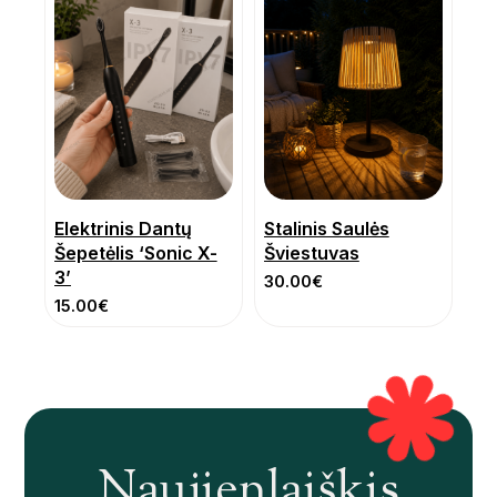
Elektrinis Dantų
Stalinis Saulės
Šepetėlis ‘Sonic X-
Šviestuvas
3’
30.00
€
15.00
€
Naujienlaiškis