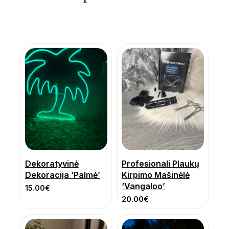
Dekoratyvinė
Profesionali Plaukų
Dekoracija ‘Palmė’
Kirpimo Mašinėlė
‘Vangaloo’
15.00
€
20.00
€