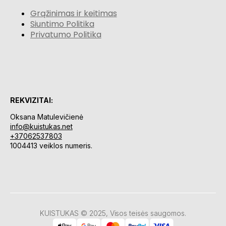
Grąžinimas ir keitimas
Siuntimo Politika
Privatumo Politika
REKVIZITAI:
Oksana Matulevičienė
info@kuistukas.net
+37062537803
1004413 veiklos numeris.
KUISTUKAS © 2025, Visos teisės saugomos.