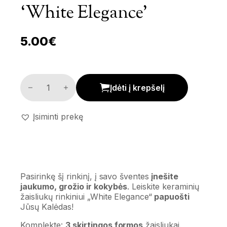
‘White Elegance’
5.00
€
Žaisliukų komplektas 'White Elegance' kiekis
Įdėti į krepšelį
Įsiminti prekę
Pasirinkę šį rinkinį, į savo šventes
įnešite
jaukumo, grožio ir kokybės
. Leiskite keraminių
žaisliukų rinkiniui „White Elegance“
papuošti
Jūsų Kalėdas!
Komplekte:
3 skirtingos formos
žaisliukai.