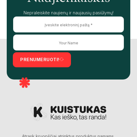
Nepraleiskite naujienų ir naujausių pasiūlymų!
PRENUMERUOTI!
Atrask kruopščiai atrinktus produktus namams,