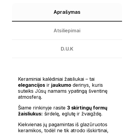
Aprašymas
Atsiliepimai
D.U.K
Keraminiai kalėdiniai žaisliukai – tai
elegancijos
ir
jaukumo
derinys, kuris
suteiks Jūsų namams ypatingą šventinę
atmosferą.
Šiame rinkinyje rasite
3 skirtingų formų
žaisliukus:
širdelę, eglutę ir žvaigždę.
Kiekvienas jų pagamintas iš glazūruotos
keramikos, todėl ne tik atrodo išskirtinai,