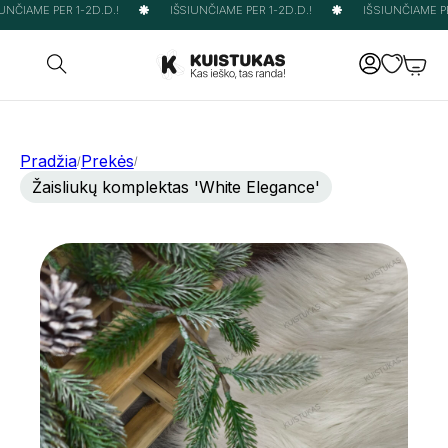
NČIAME PER 1-2D.D.!
IŠSIUNČIAME PER 1-2D.D.!
IŠSIUNČIAME PER
Pradžia
Prekės
/
/
Žaisliukų komplektas 'White Elegance'