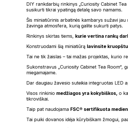
DIY rankdarbių rinkinys „Curiosity Cabinet Tea
susikurti tikrai ypatingą detalę savo namams.
Šis miniatiūrinis arbatinės kambarys sužavi jau 
žavinga atmosfera, kurią galite sukurti patys.
Rinkinys skirtas tiems,
kurie vertina rankų dar
Konstruodami šią miniatiūrą
lavinsite kruopšt
Tai ne tik žaislas – tai mažas projektas, kurio rez
Sukonstravus „Curiosity Cabinet Tea Room“, gausi
miegamajame.
Dar daugiau žavesio suteikia integruotas LED apš
Visos rinkinio
medžiagos yra kokybiškos,
o kar
tikroviškai.
Taip pat naudojama
FSC® sertifikuota medie
Tai puiki dovanos idėja kūrybiškam žmogui, paa