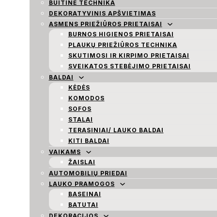
BUITINĖ TECHNIKA
DEKORATYVINIS APŠVIETIMAS
ASMENS PRIEŽIŪROS PRIETAISAI
BURNOS HIGIENOS PRIETAISAI
PLAUKŲ PRIEŽIŪROS TECHNIKA
SKUTIMOSI IR KIRPIMO PRIETAISAI
SVEIKATOS STEBĖJIMO PRIETAISAI
BALDAI
KĖDĖS
KOMODOS
SOFOS
STALAI
TERASINIAI/ LAUKO BALDAI
KITI BALDAI
VAIKAMS
ŽAISLAI
AUTOMOBILIŲ PRIEDAI
LAUKO PRAMOGOS
BASEINAI
BATUTAI
DEKORACIJOS