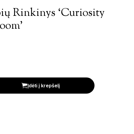
ų Rinkinys ‘Curiosity
Room’
osity Cabinet Tea Room' kiekis
Įdėti į krepšelį