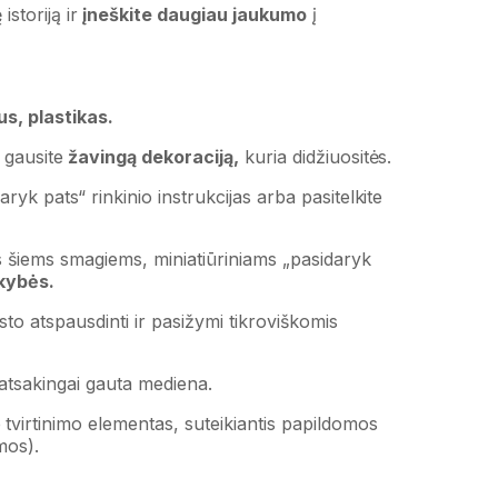
storiją ir
įneškite daugiau jaukumo
į
s, plastikas.
 gausite
žavingą dekoraciją,
kuria didžiuositės.
ryk pats“ rinkinio instrukcijas arba pasitelkite
šiems smagiems, miniatiūriniams „pasidaryk
kybės.
ksto atspausdinti ir pasižymi tikroviškomis
atsakingai gauta mediena.
 tvirtinimo elementas, suteikiantis papildomos
mos).