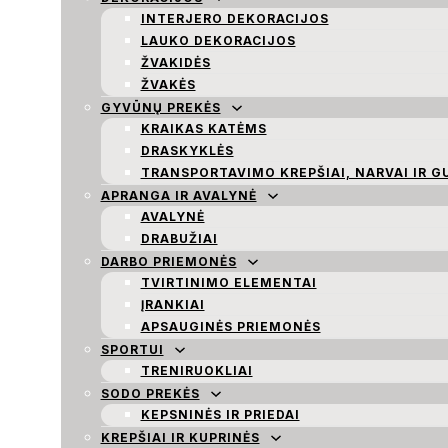
INTERJERO DEKORACIJOS
LAUKO DEKORACIJOS
ŽVAKIDĖS
ŽVAKĖS
GYVŪNŲ PREKĖS
KRAIKAS KATĖMS
DRASKYKLĖS
TRANSPORTAVIMO KREPŠIAI, NARVAI IR G
APRANGA IR AVALYNĖ
AVALYNĖ
DRABUŽIAI
DARBO PRIEMONĖS
TVIRTINIMO ELEMENTAI
ĮRANKIAI
APSAUGINĖS PRIEMONĖS
SPORTUI
TRENIRUOKLIAI
SODO PREKĖS
KEPSNINĖS IR PRIEDAI
KREPŠIAI IR KUPRINĖS