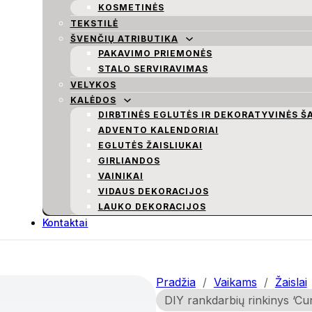
KOSMETINĖS
TEKSTILĖ
ŠVENČIŲ ATRIBUTIKA
PAKAVIMO PRIEMONĖS
STALO SERVIRAVIMAS
VELYKOS
KALĖDOS
DIRBTINĖS EGLUTĖS IR DEKORATYVINĖS Š
ADVENTO KALENDORIAI
EGLUTĖS ŽAISLIUKAI
GIRLIANDOS
VAINIKAI
VIDAUS DEKORACIJOS
LAUKO DEKORACIJOS
Kontaktai
Pradžia
/
Vaikams
/
Žaislai
DIY rankdarbių rinkinys ‘Cu