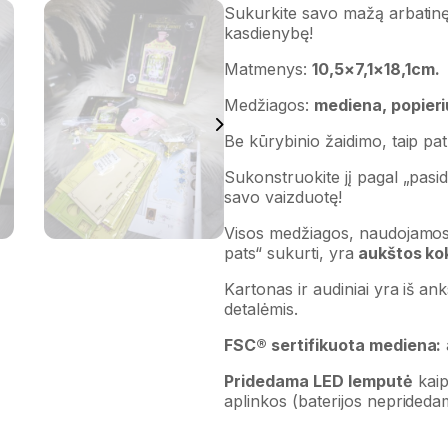
Sukurkite savo mažą arbatinę i
kasdienybę!
Matmenys:
10,5×7,1×18,1cm.
Medžiagos:
mediena, popieriu
Be kūrybinio žaidimo, taip pat
Sukonstruokite jį pagal „pasida
savo vaizduotę!
Visos medžiagos, naudojamos 
pats“ sukurti, yra
aukštos ko
Kartonas ir audiniai yra iš an
detalėmis.
FSC® sertifikuota mediena:
Pridedama LED lemputė
kaip
aplinkos (baterijos neprideda