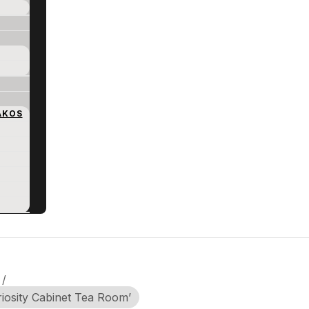
AKOS
/
riosity Cabinet Tea Room’