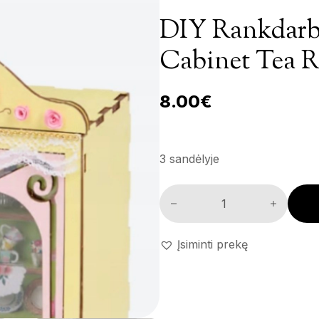
DIY Rankdarbi
Cabinet Tea 
8.00
€
3 sandėlyje
DIY rankdarbių rinkinys 'Curi
Įsiminti prekę