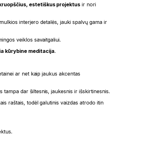
ruopščius, estetiškus projektus
ir nori
mulkios interjero detalės, jauki spalvų gama ir
ingos veiklos savaitgaliui.
a kūrybine meditacija
.
etainei ar net kaip jaukus akcentas
ampa dar šiltesnis, jaukesnis ir išskirtinesnis.
is raštais, todėl galutinis vaizdas atrodo itin
ektus.