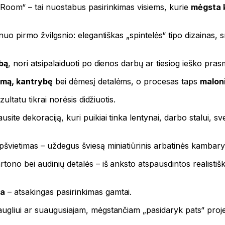
 Room“ – tai nuostabus pasirinkimas visiems, kurie
mėgsta k
nuo pirmo žvilgsnio: elegantiškas „spintelės“ tipo dizainas, s
bą
, nori atsipalaiduoti po dienos darbų ar tiesiog ieško prasm
umą, kantrybę
bei dėmesį detalėms, o procesas taps
maloni
ultatu tikrai norėsis didžiuotis.
te dekoraciją, kuri puikiai tinka lentynai, darbo stalui, sv
vietimas – uždegus šviesą miniatiūrinis arbatinės kambarys t
tono bei audinių detalės – iš anksto atspausdintos realistiška
na
– atsakingas pasirinkimas gamtai.
ugliui ar suaugusiajam, mėgstančiam „pasidaryk pats“ proj