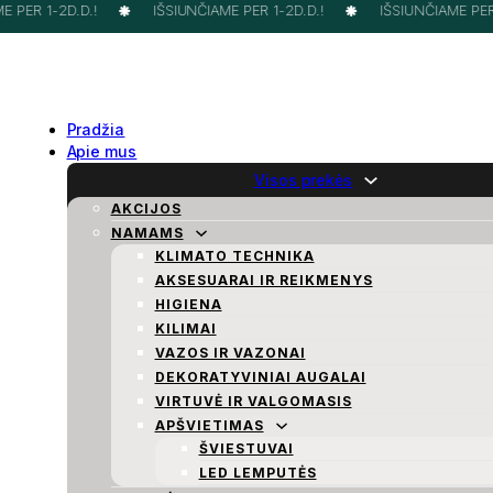
 PER 1-2D.D.!
IŠSIUNČIAME PER 1-2D.D.!
IŠSIUNČIAME PER 1
Pradžia
Apie mus
Visos prekės
AKCIJOS
NAMAMS
KLIMATO TECHNIKA
AKSESUARAI IR REIKMENYS
HIGIENA
KILIMAI
VAZOS IR VAZONAI
DEKORATYVINIAI AUGALAI
VIRTUVĖ IR VALGOMASIS
APŠVIETIMAS
ŠVIESTUVAI
LED LEMPUTĖS