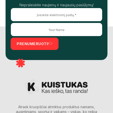
Nepraleiskite naujienų ir naujausių pasiūlymų!
PRENUMERUOTI!
Atrask kruopščiai atrinktus produktus namams,
augintiniams, sportui ir vaikams – viskas, ko reikia