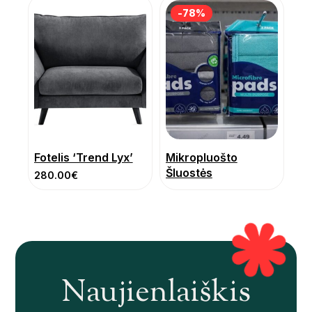
-78%
-78%
Fotelis ‘Trend Lyx’
Mikropluošto
Šluostės
280.00
€
Naujienlaiškis