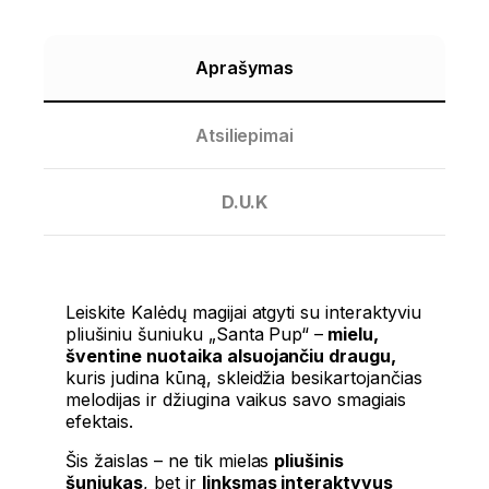
Aprašymas
Atsiliepimai
D.U.K
Leiskite Kalėdų magijai atgyti su
interaktyviu
pliušiniu šuniuku „Santa Pup“
–
mielu,
šventine nuotaika alsuojančiu draugu,
kuris judina kūną, skleidžia besikartojančias
melodijas ir džiugina vaikus savo smagiais
efektais.
Šis žaislas – ne tik mielas
pliušinis
šuniukas
, bet ir
linksmas interaktyvus