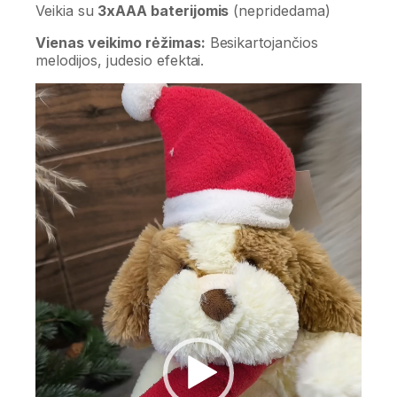
Veikia su
3xAAA baterijomis
(nepridedama)
Vienas veikimo rėžimas:
Besikartojančios
melodijos, judesio efektai.
Video
grotuvas