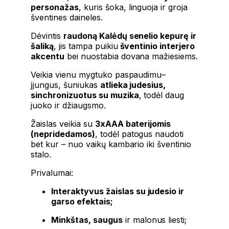
personažas
, kuris šoka, linguoja ir groja
šventines daineles.
Dėvintis
raudoną Kalėdų senelio kepurę ir
šaliką
, jis tampa puikiu
šventinio interjero
akcentu
bei nuostabia dovana mažiesiems.
Veikia vienu mygtuko paspaudimu–
įjungus, šuniukas
atlieka judesius,
sinchronizuotus su muzika
, todėl daug
juoko ir džiaugsmo.
Žaislas veikia su
3xAAA baterijomis
(nepridedamos)
, todėl patogus naudoti
bet kur – nuo ​​vaikų kambario iki šventinio
stalo.
Privalumai:
Interaktyvus žaislas su judesio ir
garso efektais;
Minkštas, saugus
ir malonus liesti;