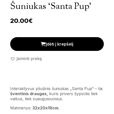
Šuniukas ‘Santa Pup’
20.00
€
Interaktyvus pliušinis šuniukas 'Santa Pup' kiekis
Įdėti į krepšelį
Įsiminti prekę
Interaktyvus pliušinis šuniukas „Santa Pup“
– tai
šventinis draugas,
kuris privers šypsotis tiek
vaikus, tiek suaugusiuosius.
Matmenys:
32x20x19cm.