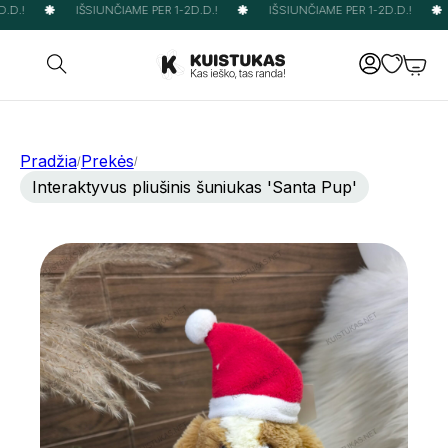
D.!
IŠSIUNČIAME PER 1-2D.D.!
IŠSIUNČIAME PER 1-2D.D.!
Pradžia
Prekės
/
/
Interaktyvus pliušinis šuniukas 'Santa Pup'