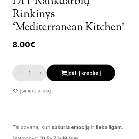
DIY Rankdarbių
Rinkinys
‘Mediterranean Kitchen’
8.00
€
DIY rankdarbių rinkinys 'Mediterranean Kitchen' kieki
Įdėti į krepšelį
Įsiminti prekę
Tai dovana, kuri
sukuria emociją
ir
lieka ilgam.
Matmenys:
10,5×7,1×18,1cm.