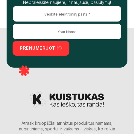
Nepraleiskite naujienų ir naujausių pasiūlymų!
PRENUMERUOTI!
Atrask kruopščiai atrinktus produktus namams,
augintiniams, sportui ir vaikams – viskas, ko reikia