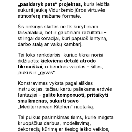
„pasidaryk pats“ projektas,
kuris leidžia
sukurti jaukią Viduržemio jūros virtuvės
atmosferą mažame formate.
Šis rinkinys skirtas ne tik kūrybiniam
laisvalaikiui, bet ir galutiniam rezultatui –
stilingai dekoracijai, kuri papuoš lentyną,
darbo stalą ar vaikų kambarį.
Tai toks rankdarbis, kuriuo tikrai norisi
didžiuotis:
kiekviena detalė atrodo
tikroviškai
, o bendras vaizdas – šiltas,
jaukus ir „gyvas“.
Konstravimas vyksta pagal aiškias
instrukcijas, tačiau kartu paliekama erdvės
fantazijai –
galite komponuoti, pritaikyti
smulkmenas, sukurti savo
„Mediterranean Kitchen“ nuotaiką.
Tai puikus pasirinkimas tiems, kurie mėgsta
kruopščius darbus, modeliavimą,
dekoracijų kūrimą ar tiesiog ieško veiklos,