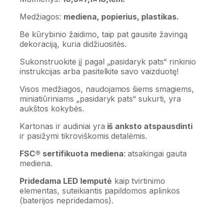
Medžiagos:
mediena, popierius, plastikas.
Be kūrybinio žaidimo, taip pat gausite žavingą
dekoraciją, kuria didžiuositės.
Sukonstruokite jį pagal „pasidaryk pats“ rinkinio
instrukcijas arba pasitelkite savo vaizduotę!
Visos medžiagos, naudojamos šiems smagiems,
miniatiūriniams „pasidaryk pats“ sukurti, yra
aukštos kokybės.
Kartonas ir audiniai yra
iš anksto atspausdinti
ir pasižymi tikroviškomis detalėmis.
FSC® sertifikuota mediena
: atsakingai gauta
mediena.
Pridedama LED lemputė
kaip tvirtinimo
elementas, suteikiantis papildomos aplinkos
(baterijos nepridedamos).