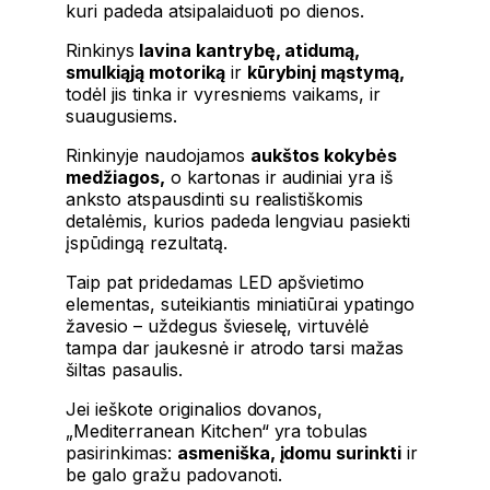
kuri padeda atsipalaiduoti po dienos.
Rinkinys
lavina kantrybę, atidumą,
smulkiąją motoriką
ir
kūrybinį mąstymą,
todėl jis tinka ir vyresniems vaikams, ir
suaugusiems.
Rinkinyje naudojamos
aukštos kokybės
medžiagos,
o kartonas ir audiniai yra iš
anksto atspausdinti su realistiškomis
detalėmis, kurios padeda lengviau pasiekti
įspūdingą rezultatą.
Taip pat pridedamas LED apšvietimo
elementas, suteikiantis miniatiūrai ypatingo
žavesio – uždegus švieselę, virtuvėlė
tampa dar jaukesnė ir atrodo tarsi mažas
šiltas pasaulis.
Jei ieškote originalios dovanos,
„Mediterranean Kitchen“ yra tobulas
pasirinkimas:
asmeniška, įdomu surinkti
ir
be galo gražu padovanoti.