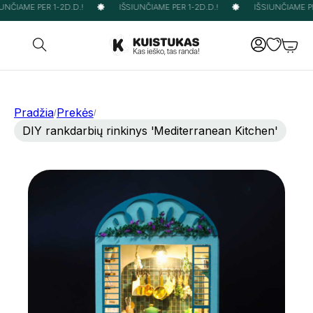
NČIAME PER 1-2D.D.!
IŠSIUNČIAME PER 1-2D.D.!
IŠSIUNČIAME PER
Pradžia
Prekės
/
/
DIY rankdarbių rinkinys 'Mediterranean Kitchen'