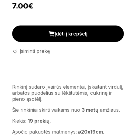
7.00
€
Žaislinių indų rinkinys kiekis
Įdėti į krepšelį
Įsiminti prekę
Rinkinį sudaro įvairūs elementai, įskaitant virdulį,
arbatos puodelius su lėkštutėmis, cukrinę ir
pieno ąsotėlį.
Šie rinkiniai skirti vaikams nuo
3 metų
amžiaus.
Kiekis:
19 prekių.
Ąsočio pakuotės matmenys:
ø20x19cm
.