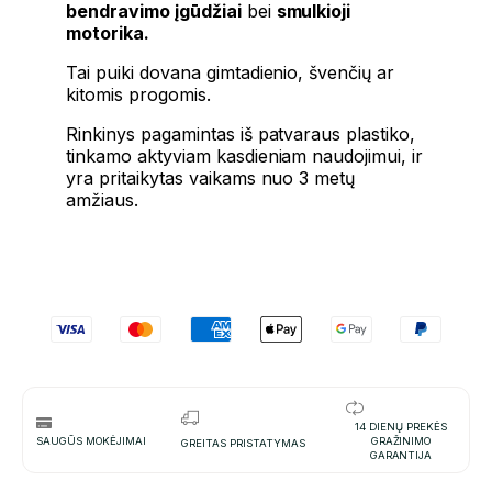
bendravimo įgūdžiai
bei
smulkioji
motorika.
Tai puiki dovana gimtadienio, švenčių ar
kitomis progomis.
Rinkinys pagamintas iš patvaraus plastiko,
tinkamo aktyviam kasdieniam naudojimui, ir
yra pritaikytas vaikams nuo 3 metų
amžiaus.
14 DIENŲ PREKĖS
SAUGŪS MOKĖJIMAI
GRAŽINIMO
GREITAS PRISTATYMAS
GARANTIJA