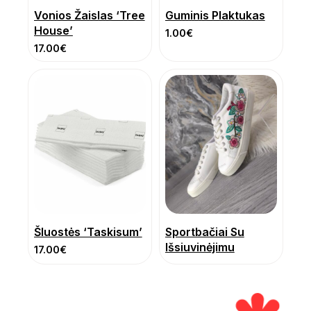
Vonios Žaislas ‘Tree
Guminis Plaktukas
House’
1.00
€
17.00
€
Šluostės ‘Taskisum’
Sportbačiai Su
Išsiuvinėjimu
17.00
€