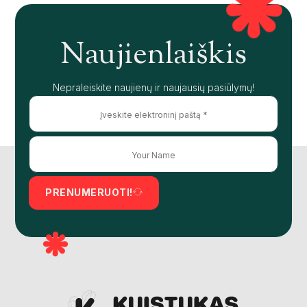
Naujienlaiškis
Nepraleiskite naujienų ir naujausių pasiūlymų!
PRENUMERUOTI!