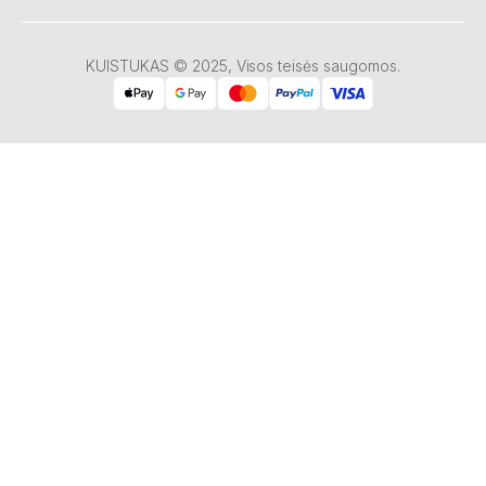
KUISTUKAS © 2025, Visos teisės saugomos.