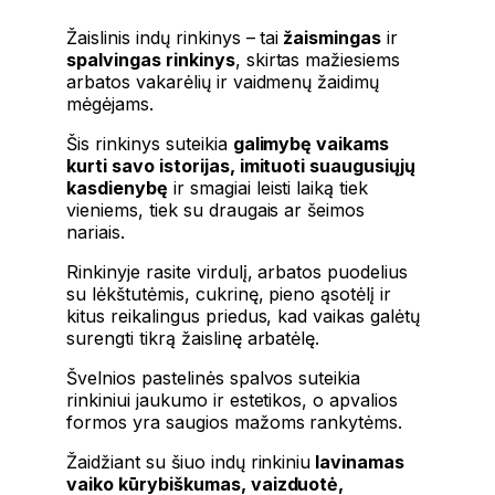
Žaislinis indų rinkinys – tai
žaismingas
ir
spalvingas rinkinys
, skirtas mažiesiems
arbatos vakarėlių ir vaidmenų žaidimų
mėgėjams.
Šis rinkinys suteikia
galimybę vaikams
kurti savo istorijas, imituoti suaugusiųjų
kasdienybę
ir smagiai leisti laiką tiek
vieniems, tiek su draugais ar šeimos
nariais.
Rinkinyje rasite virdulį, arbatos puodelius
su lėkštutėmis, cukrinę, pieno ąsotėlį ir
kitus reikalingus priedus, kad vaikas galėtų
surengti tikrą žaislinę arbatėlę.
Švelnios pastelinės spalvos suteikia
rinkiniui jaukumo ir estetikos, o apvalios
formos yra saugios mažoms rankytėms.
Žaidžiant su šiuo indų rinkiniu
lavinamas
vaiko kūrybiškumas, vaizduotė,