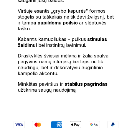
sauganti jūsų baldus.
Viršuje esantis „grybo kepurės” formos
stogelis su taškeliais ne tik žavi žvilgsnį, bet
ir tamp
a papildomu poilsio
ar slėptuvės
tašku.
Kabantis kamuoliukas – puikus
stimulas
žaidimui
bei instinktų lavinimui.
Draskyklės šviesiai mėlyna ir žalia spalva
pagyvins namų interjerą bei taps ne tik
naudingu, bet ir dekoratyviu augintinio
kampelio akcentu.
Minkštas paviršius ir
stabilus pagrindas
užtikrina saugų naudojimą.