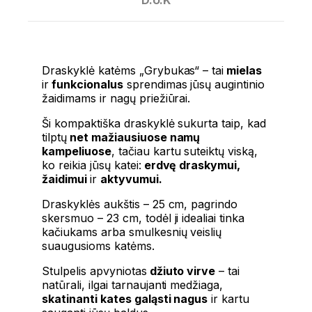
D.U.K
Draskyklė katėms „Grybukas“ – tai
mielas
ir
funkcionalus
sprendimas jūsų augintinio
žaidimams ir nagų priežiūrai.
Ši kompaktiška draskyklė sukurta taip, kad
tilptų
net mažiausiuose namų
kampeliuose
, tačiau kartu suteiktų viską,
ko reikia jūsų katei:
erdvę draskymui,
žaidimui
ir
aktyvumui.
Draskyklės aukštis – 25 cm, pagrindo
skersmuo – 23 cm, todėl ji idealiai tinka
kačiukams arba smulkesnių veislių
suaugusioms katėms.
Stulpelis apvyniotas
džiuto virve
– tai
natūrali, ilgai tarnaujanti medžiaga,
skatinanti kates galąsti nagus
ir kartu