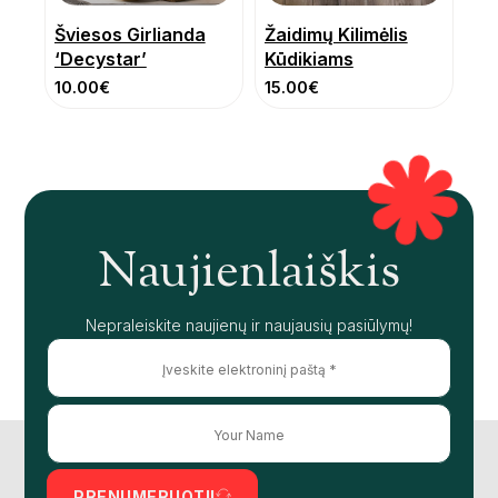
Šviesos Girlianda
Žaidimų Kilimėlis
‘Decystar’
Kūdikiams
10.00
€
15.00
€
Naujienlaiškis
Nepraleiskite naujienų ir naujausių pasiūlymų!
PRENUMERUOTI!