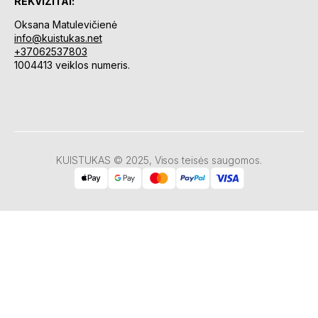
REKVIZITAI:
Oksana Matulevičienė
info@kuistukas.net
+37062537803
1004413 veiklos numeris.
KUISTUKAS © 2025, Visos teisės saugomos.