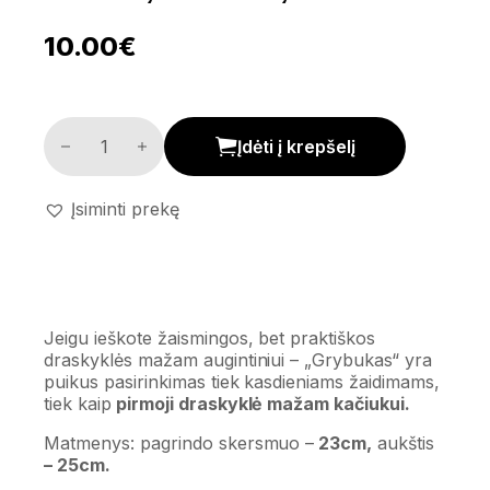
10.00
€
Draskyklė 'Grybukas' kiekis
Įdėti į krepšelį
Įsiminti prekę
Jeigu ieškote žaismingos, bet praktiškos
draskyklės mažam augintiniui – „Grybukas“ yra
puikus pasirinkimas tiek kasdieniams žaidimams,
tiek kaip
pirmoji draskyklė mažam kačiukui.
Matmenys: pagrindo skersmuo –
23cm,
aukštis
– 25cm.