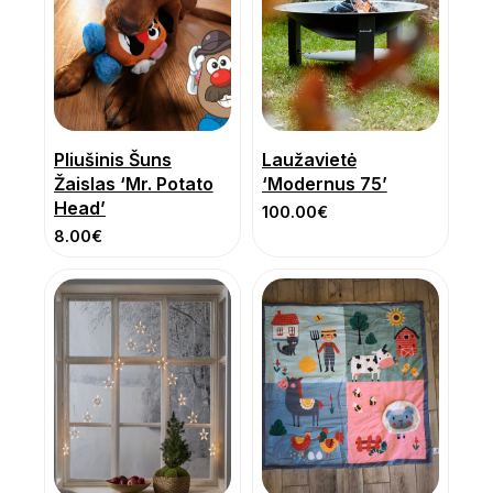
Pliušinis Šuns
Laužavietė
Žaislas ‘Mr. Potato
‘Modernus 75’
Head’
100.00
€
8.00
€