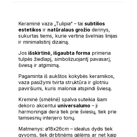
Keraminė vaza „Tulipia“ – tai
subtilios
estetikos
ir
natūralaus grožio
derinys,
sukurtas tiems, kurie vertina švelnias linijas
ir minimalistinį dizainą.
Jos
išskirtinė, išgaubta forma
primena
tulpės žiedlapį, simbolizuojantį pavasarį,
šviesą ir atgimimą.
Pagaminta iš aukštos kokybės keramikos,
vaza pasižymi tvirta struktūra ir glotniu
paviršiumi, kuris maloniai atspindi šviesą.
Kreminė (smėlinė) spalva suteikia šiam
dekoro akcentui
universalumo
– ji
harmoningai dera tiek prie šviesių, tiek prie
tamsesnių interjero tonų.
Matmenys: ø18x26cm – idealus dydis tiek
gyvoms, tiek dirbtinėms gėlėms ar net kaip