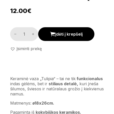
12.00
€
Keraminė vaza 'Tulipia' kiekis
Įdėti į krepšelį
Įsiminti prekę
Keraminė vaza „Tulipia“ – tai ne tik
funkcionalus
indas gėlėms, bet ir
stiliaus detalė,
kuri įneša
šilumos, šviesos ir natūralaus grožio į kiekvienus
namus.
Matmenys:
ø18x26cm.
Pagaminta iš
kokybiškos keramikos.