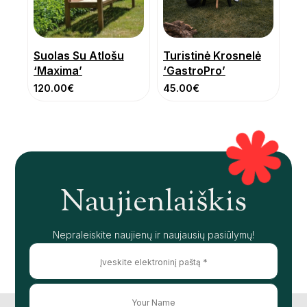
Suolas Su Atlošu
Turistinė Krosnelė
‘Maxima’
‘GastroPro’
120.00
€
45.00
€
Naujienlaiškis
Nepraleiskite naujienų ir naujausių pasiūlymų!