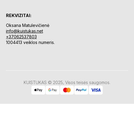
REKVIZITAI:
Oksana Matulevičienė
info@kuistukas.net
+37062537803
1004413 veiklos numeris.
KUISTUKAS © 2025, Visos teisės saugomos.