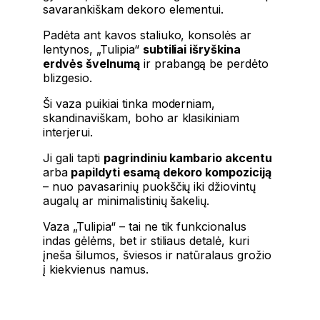
savarankiškam dekoro elementui.
Padėta ant kavos staliuko, konsolės ar
lentynos, „Tulipia“
subtiliai išryškina
erdvės švelnumą
ir prabangą be perdėto
blizgesio.
Ši vaza puikiai tinka moderniam,
skandinaviškam, boho ar klasikiniam
interjerui.
Ji gali tapti
pagrindiniu kambario akcentu
arba
papildyti esamą dekoro kompoziciją
– nuo pavasarinių puokščių iki džiovintų
augalų ar minimalistinių šakelių.
Vaza „Tulipia“ – tai ne tik funkcionalus
indas gėlėms, bet ir stiliaus detalė, kuri
įneša šilumos, šviesos ir natūralaus grožio
į kiekvienus namus.