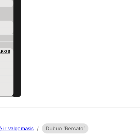
AKOS
ė ir valgomasis
/
Dubuo ‘Bercato’