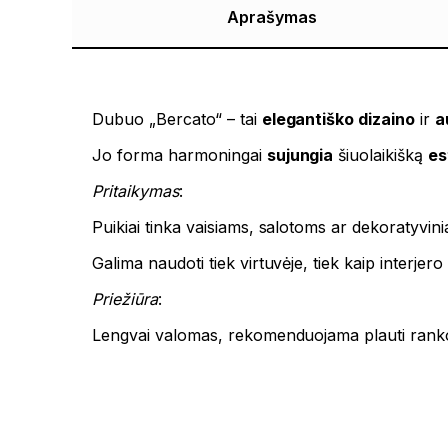
Aprašymas
Dubuo „Bercato“ – tai
elegantiško dizaino
ir
a
Jo forma harmoningai
sujungia
šiuolaikišką
es
Pritaikymas
:
Puikiai tinka vaisiams, salotoms ar dekoratyvini
Galima naudoti tiek virtuvėje, tiek kaip interjero
Priežiūra
:
Lengvai valomas, rekomenduojama plauti rankomi