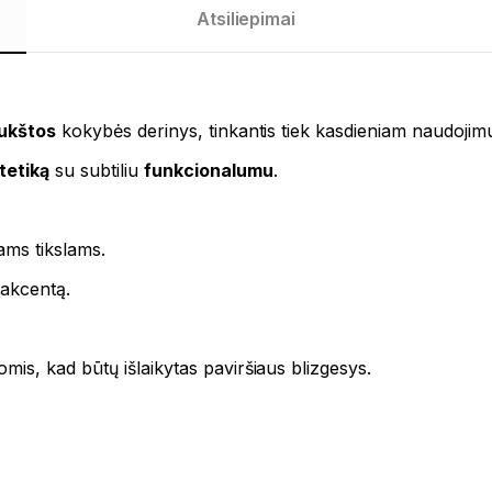
Atsiliepimai
ukštos
kokybės derinys, tinkantis tiek kasdieniam naudojimui,
tetiką
su subtiliu
funkcionalumu
.
ams tikslams.
 akcentą.
s, kad būtų išlaikytas paviršiaus blizgesys.