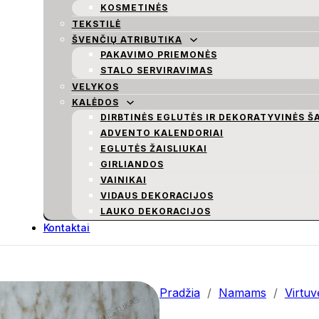
KOSMETINĖS
TEKSTILĖ
ŠVENČIŲ ATRIBUTIKA
PAKAVIMO PRIEMONĖS
STALO SERVIRAVIMAS
VELYKOS
KALĖDOS
DIRBTINĖS EGLUTĖS IR DEKORATYVINĖS Š
ADVENTO KALENDORIAI
EGLUTĖS ŽAISLIUKAI
GIRLIANDOS
VAINIKAI
VIDAUS DEKORACIJOS
LAUKO DEKORACIJOS
Kontaktai
Pradžia
/
Namams
/
Virtuv