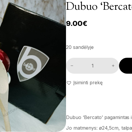
Dubuo ‘Bercat
9.00
€
20 sandėlyje
Dubuo 'Bercato' kiekis
Įsiminti prekę
Dubuo ‘Bercato’ pagamintas i
Jo matmenys: ø24,5cm, talpa 