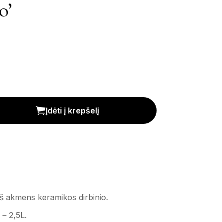
o’
Įdėti į krepšelį
š akmens keramikos dirbinio.
– 2,5L.