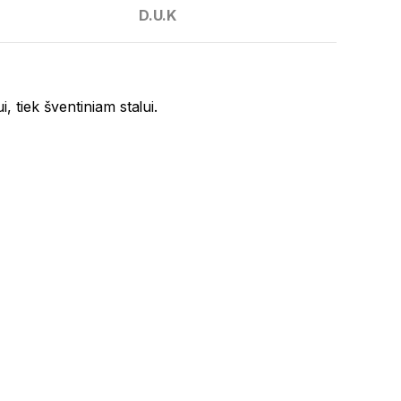
D.U.K
 tiek šventiniam stalui.