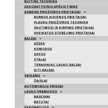
BUITINĖ TECHNIKA
DEKORATYVINIS APŠVIETIMAS
ASMENS PRIEŽIŪROS PRIETAISAI
BURNOS HIGIENOS PRIETAISAI
PLAUKŲ PRIEŽIŪROS TECHNIKA
SKUTIMOSI IR KIRPIMO PRIETAISAI
SVEIKATOS STEBĖJIMO PRIETAISAI
BALDAI
KĖDĖS
KOMODOS
SOFOS
STALAI
TERASINIAI/ LAUKO BALDAI
KITI BALDAI
VAIKAMS
ŽAISLAI
AUTOMOBILIŲ PRIEDAI
LAUKO PRAMOGOS
BASEINAI
BATUTAI
DEKORACIJOS