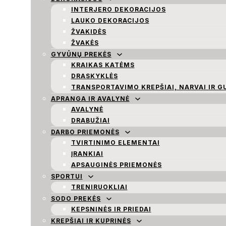
INTERJERO DEKORACIJOS
LAUKO DEKORACIJOS
ŽVAKIDĖS
ŽVAKĖS
GYVŪNŲ PREKĖS
KRAIKAS KATĖMS
DRASKYKLĖS
TRANSPORTAVIMO KREPŠIAI, NARVAI IR G
APRANGA IR AVALYNĖ
AVALYNĖ
DRABUŽIAI
DARBO PRIEMONĖS
TVIRTINIMO ELEMENTAI
ĮRANKIAI
APSAUGINĖS PRIEMONĖS
SPORTUI
TRENIRUOKLIAI
SODO PREKĖS
KEPSNINĖS IR PRIEDAI
KREPŠIAI IR KUPRINĖS