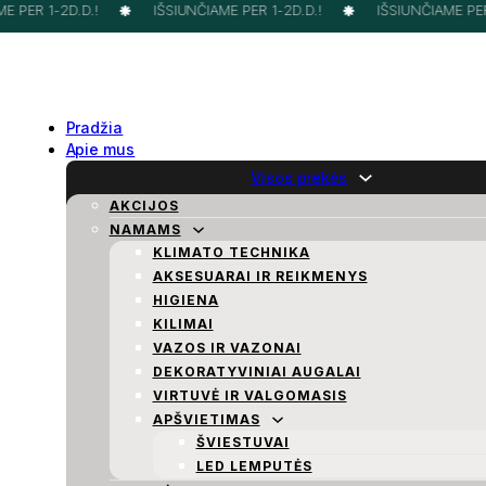
 PER 1-2D.D.!
IŠSIUNČIAME PER 1-2D.D.!
IŠSIUNČIAME PER 1
Pradžia
Apie mus
Visos prekės
AKCIJOS
NAMAMS
KLIMATO TECHNIKA
AKSESUARAI IR REIKMENYS
HIGIENA
KILIMAI
VAZOS IR VAZONAI
DEKORATYVINIAI AUGALAI
VIRTUVĖ IR VALGOMASIS
APŠVIETIMAS
ŠVIESTUVAI
LED LEMPUTĖS