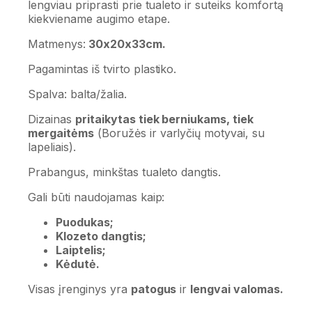
lengviau priprasti prie tualeto ir suteiks komfortą
kiekviename augimo etape.
Matmenys:
30x20x33cm.
Pagamintas iš tvirto plastiko.
Spalva: balta/žalia.
Dizainas
pritaikytas tiek berniukams, tiek
mergaitėms
(Boružės ir varlyčių motyvai, su
lapeliais).
Prabangus, minkštas tualeto dangtis.
Gali būti naudojamas kaip:
Puodukas;
Klozeto dangtis;
Laiptelis;
Kėdutė.
Visas įrenginys yra
patogus
ir
lengvai valomas.