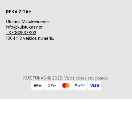
REKVIZITAI:
Oksana Matulevičienė
info@kuistukas.net
+37062537803
1004413 veiklos numeris.
KUISTUKAS © 2025, Visos teisės saugomos.