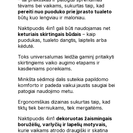
tėvams bei vaikams, sukurtas taip, kad
pereiti nuo puoduko prie įprasto tualeto
būtų kuo lengviau ir maloniau.
Naktipuodis 4in1 gali būti naudojamas net
keturiais skirtingais būdais
– kaip
puodukas, tualeto dangtis, laiptelis arba
kėdutė.
Toks universalumas leidžia gaminį pritaikyti
skirtingiems vaiko augimo etapams ir
kasdieniams poreikiams.
Minkšta sėdimoji dalis suteikia papildomo
komforto ir padeda vaikui jaustis saugiai bei
patogiai naudojimo metu.
Ergonomiškas dizainas sukurtas taip, kad
tiktų tiek berniukams, tiek mergaitėms.
Naktipuodis 4in1
dekoruotas žaismingais
boružėlių, varlyčių ir lapelių motyvais,
kurie vaikams atrodo draugiški ir skatina