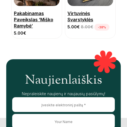
Pakabinamas
Virtuvinės
Paveikslas ‘Miško
Svarstyklės
Ramybė’
5.00
€
8.00
€
-38%
5.00
€
Naujienlaiškis
Nepraleiskite naujienų ir naujausių pasiūlymų!