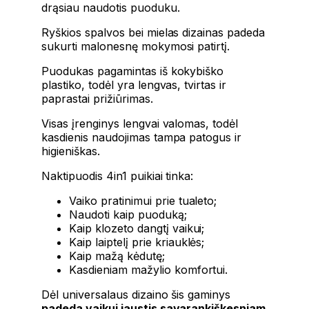
drąsiau naudotis puoduku.
Ryškios spalvos bei mielas dizainas padeda
sukurti malonesnę mokymosi patirtį.
Puodukas pagamintas iš kokybiško
plastiko, todėl yra lengvas, tvirtas ir
paprastai prižiūrimas.
Visas įrenginys lengvai valomas, todėl
kasdienis naudojimas tampa patogus ir
higieniškas.
Naktipuodis 4in1 puikiai tinka:
Vaiko pratinimui prie tualeto;
Naudoti kaip puoduką;
Kaip klozeto dangtį vaikui;
Kaip laiptelį prie kriauklės;
Kaip mažą kėdutę;
Kasdieniam mažylio komfortui.
Dėl universalaus dizaino šis gaminys
padeda vaikui jaustis savarankiškesniam