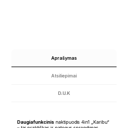
Aprašymas
Atsiliepimai
D.U.K
Daugiafunkcinis
naktipuodis 4in1 „Karibu“
– tai praktiškas ir patogus sprendimas