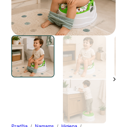
Pradžia
/
Namams
/
Higiena
/