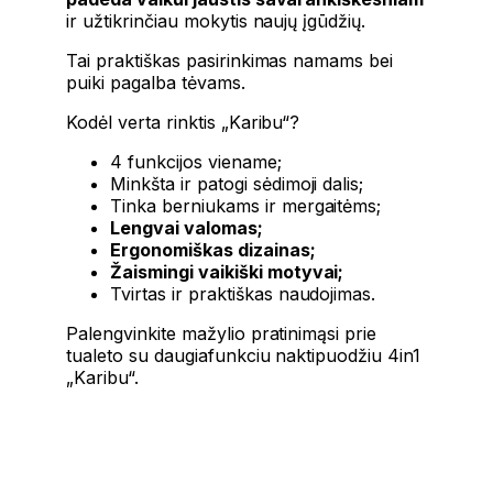
ir užtikrinčiau mokytis naujų įgūdžių.
Tai praktiškas pasirinkimas namams bei
puiki pagalba tėvams.
Kodėl verta rinktis „Karibu“?
4 funkcijos viename;
Minkšta ir patogi sėdimoji dalis;
Tinka berniukams ir mergaitėms;
Lengvai valomas;
Ergonomiškas dizainas;
Žaismingi vaikiški motyvai;
Tvirtas ir praktiškas naudojimas.
Palengvinkite mažylio pratinimąsi prie
tualeto su daugiafunkciu naktipuodžiu 4in1
„Karibu“.