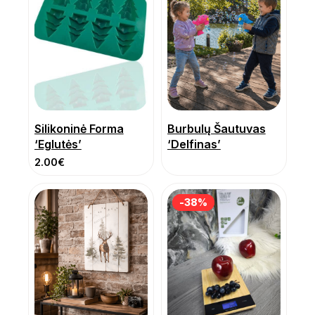
Silikoninė Forma
Burbulų Šautuvas
‘Eglutės’
‘Delfinas’
2.00
€
-38%
-38%