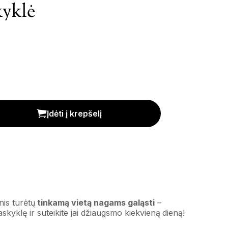
kyklė
Įdėti į krepšelį
nis turėtų
tinkamą vietą nagams galąsti
–
raskyklę ir suteikite jai džiaugsmo kiekvieną dieną!