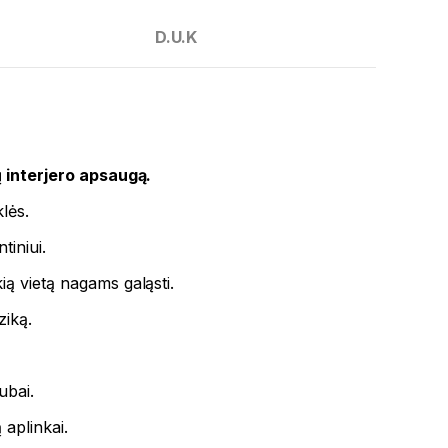
D.U.K
interjero apsaugą.
lės.
tiniui.
kią vietą nagams galąsti.
ziką.
ubai.
 aplinkai.