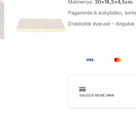
Matmenys:
30×18,5×4,5cm.
Pagaminta iš kokybiško, tvirto
Draskyklė dvipusė – dvigubai i
SAUGŪS MOKĖJIMAI