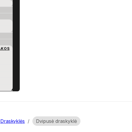
AKOS
Draskyklės
/
Dvipusė draskyklė