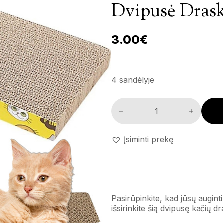
Dvipusė Dras
3.00
€
4 sandėlyje
Dvipusė draskyklė kiekis
Įsiminti prekę
Pasirūpinkite, kad jūsų auginti
išsirinkite šią dvipusę kačių d