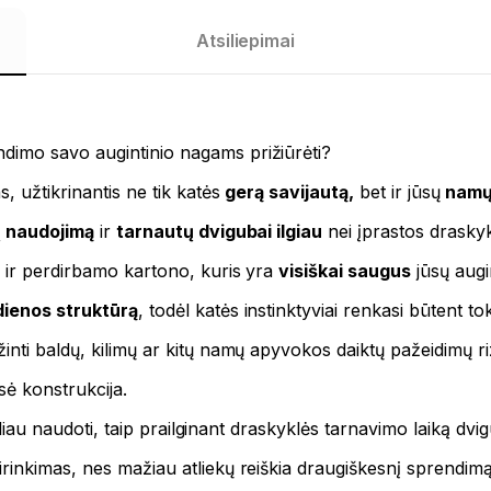
Atsiliepimai
dimo savo augintinio nagams prižiūrėti?
, užtikrinantis ne tik katės
gerą savijautą,
bet ir jūsų
namų 
ų naudojimą
ir
tarnautų dvigubai ilgiau
nei įprastos draskyk
 ir perdirbamo kartono, kuris yra
visiškai saugus
jūsų augin
dienos struktūrą
, todėl katės instinktyviai renkasi būtent to
nti baldų, kilimų ar kitų namų apyvokos daiktų pažeidimų ri
sė konstrukcija.
oliau naudoti, taip prailginant draskyklės tarnavimo laiką dvig
rinkimas, nes mažiau atliekų reiškia draugiškesnį sprendimą