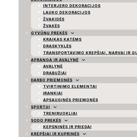
INTERJERO DEKORACIJOS
LAUKO DEKORACIJOS
ŽVAKIDĖS
ŽVAKĖS
GYVŪNŲ PREKĖS
KRAIKAS KATĖMS
DRASKYKLĖS
TRANSPORTAVIMO KREPŠIAI, NARVAI IR G
APRANGA IR AVALYNĖ
AVALYNĖ
DRABUŽIAI
DARBO PRIEMONĖS
TVIRTINIMO ELEMENTAI
ĮRANKIAI
APSAUGINĖS PRIEMONĖS
SPORTUI
TRENIRUOKLIAI
SODO PREKĖS
KEPSNINĖS IR PRIEDAI
KREPŠIAI IR KUPRINĖS