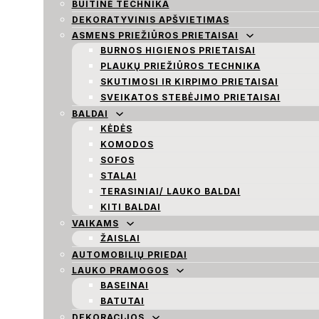
BUITINĖ TECHNIKA
DEKORATYVINIS APŠVIETIMAS
ASMENS PRIEŽIŪROS PRIETAISAI
BURNOS HIGIENOS PRIETAISAI
PLAUKŲ PRIEŽIŪROS TECHNIKA
SKUTIMOSI IR KIRPIMO PRIETAISAI
SVEIKATOS STEBĖJIMO PRIETAISAI
BALDAI
KĖDĖS
KOMODOS
SOFOS
STALAI
TERASINIAI/ LAUKO BALDAI
KITI BALDAI
VAIKAMS
ŽAISLAI
AUTOMOBILIŲ PRIEDAI
LAUKO PRAMOGOS
BASEINAI
BATUTAI
DEKORACIJOS