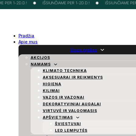
 PER 1-2D.D.!
IŠSIUNČIAME PER 1-2D.D.!
IŠSIUNČIAME PER 
Pradžia
Apie mus
Visos prekės
AKCIJOS
NAMAMS
KLIMATO TECHNIKA
AKSESUARAI IR REIKMENYS
HIGIENA
KILIMAI
VAZOS IR VAZONAI
DEKORATYVINIAI AUGALAI
VIRTUVĖ IR VALGOMASIS
APŠVIETIMAS
ŠVIESTUVAI
LED LEMPUTĖS