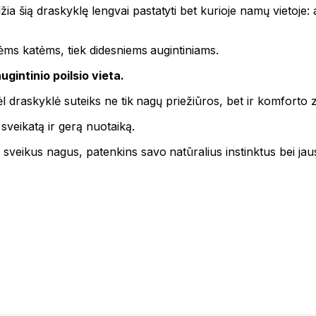
 šią draskyklę lengvai pastatyti bet kurioje namų vietoje: an
nėms katėms, tiek didesniems augintiniams.
gintinio poilsio vieta.
ėl draskyklė suteiks ne tik nagų priežiūros, bet ir komforto 
 sveikatą ir gerą nuotaiką.
sveikus nagus, patenkins savo natūralius instinktus bei jaus