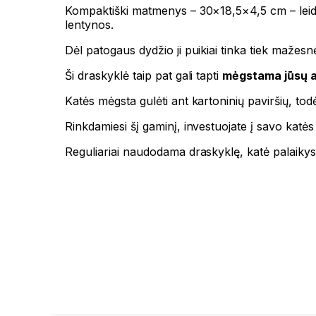
Kompaktiški matmenys – 30×18,5×4,5 cm – leidžia
lentynos.
Dėl patogaus dydžio ji puikiai tinka tiek mažes
Ši draskyklė taip pat gali tapti
mėgstama jūsų au
Katės mėgsta gulėti ant kartoninių paviršių, tod
Rinkdamiesi šį gaminį, investuojate į savo katės
Reguliariai naudodama draskyklę, katė palaikys 