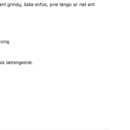
t grindų, šalia sofos, prie lango ar net ant
zoną.
is laimingesnė.