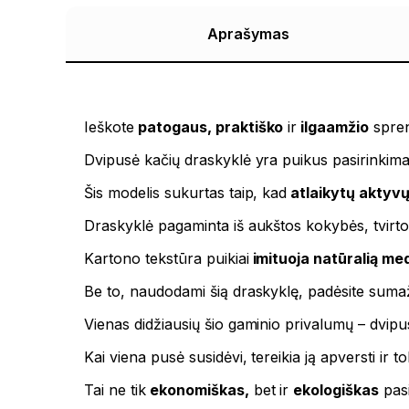
Aprašymas
Ieškote
patogaus, praktiško
ir
ilgaamžio
spren
Dvipusė kačių draskyklė yra puikus pasirinkimas
Šis modelis sukurtas taip, kad
atlaikytų aktyv
Draskyklė pagaminta iš aukštos kokybės, tvirto
Kartono tekstūra puikiai
imituoja natūralią me
Be to, naudodami šią draskyklę, padėsite sumaži
Vienas didžiausių šio gaminio privalumų – dvipu
Kai viena pusė susidėvi, tereikia ją apversti ir t
Tai ne tik
ekonomiškas,
bet ir
ekologiškas
pasi