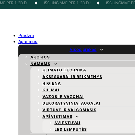
E PER 1-2D.D.!
IŠSIUNČIAME PER 1-2D.D.!
IŠSIUNČIAME PER 
Pradžia
Apie mus
Visos prekės
AKCIJOS
NAMAMS
KLIMATO TECHNIKA
AKSESUARAI IR REIKMENYS
HIGIENA
KILIMAI
VAZOS IR VAZONAI
DEKORATYVINIAI AUGALAI
VIRTUVĖ IR VALGOMASIS
APŠVIETIMAS
ŠVIESTUVAI
LED LEMPUTĖS