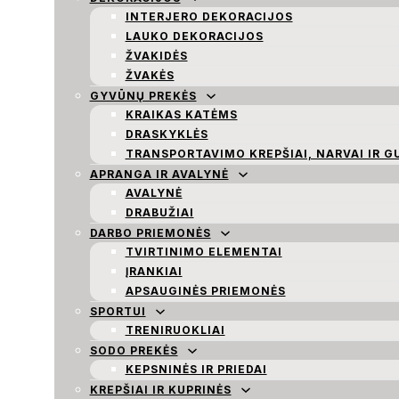
INTERJERO DEKORACIJOS
LAUKO DEKORACIJOS
ŽVAKIDĖS
ŽVAKĖS
GYVŪNŲ PREKĖS
KRAIKAS KATĖMS
DRASKYKLĖS
TRANSPORTAVIMO KREPŠIAI, NARVAI IR G
APRANGA IR AVALYNĖ
AVALYNĖ
DRABUŽIAI
DARBO PRIEMONĖS
TVIRTINIMO ELEMENTAI
ĮRANKIAI
APSAUGINĖS PRIEMONĖS
SPORTUI
TRENIRUOKLIAI
SODO PREKĖS
KEPSNINĖS IR PRIEDAI
KREPŠIAI IR KUPRINĖS