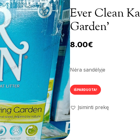
Ever Clean Ka
Garden’
8.00
€
Nėra sandėlyje
IŠPARDUOTA!
Įsiminti prekę