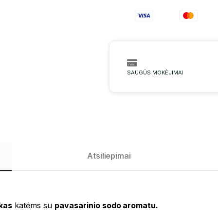
SAUGŪS MOKĖJIMAI
Atsiliepimai
kas
katėms su
pavasarinio sodo aromatu.