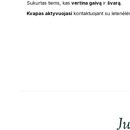
Sukurtas tiems, kas
vertina gaivą
ir
švarą
.
Kvapas aktyvuojasi
kontaktuojant su letenėlėmi
Ju