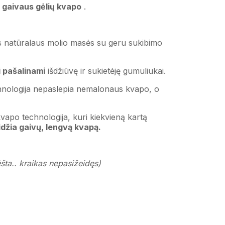
’
gaivaus gėlių kvapo
.
s natūralaus molio masės su geru sukibimo
i pašalinami
išdžiūvę ir sukietėję gumuliukai.
chnologija nepaslepia nemalonaus kvapo, o
apo technologija, kuri kiekvieną kartą
idžia gaivų, lengvą kvapą.
ėšta.. kraikas nepasižeidęs)