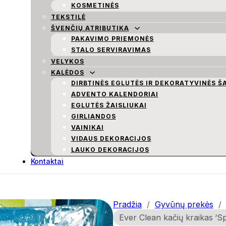
KOSMETINĖS
TEKSTILĖ
ŠVENČIŲ ATRIBUTIKA
PAKAVIMO PRIEMONĖS
STALO SERVIRAVIMAS
VELYKOS
KALĖDOS
DIRBTINĖS EGLUTĖS IR DEKORATYVINĖS Š
ADVENTO KALENDORIAI
EGLUTĖS ŽAISLIUKAI
GIRLIANDOS
VAINIKAI
VIDAUS DEKORACIJOS
LAUKO DEKORACIJOS
Kontaktai
Pradžia
/
Gyvūnų prekės
/
Ever Clean kačių kraikas ‘S