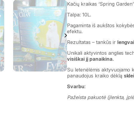
Kačių kraikas ‘Spring Garden
Talpa: 10L.
Pagaminta iš aukštos kokybė
efektu.
Rezultatas – tankūs ir
lengva
Unikali aktyvintos anglies te
visiškai jį panaikina.
Su letenėlėmis aktyvuojamo kv
panaudojus kraiko dėklą
skle
Svarbu
:
Pažeista pakuotė (įlenkta, įpl