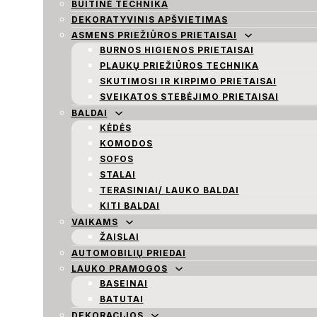
BUITINĖ TECHNIKA
DEKORATYVINIS APŠVIETIMAS
ASMENS PRIEŽIŪROS PRIETAISAI
BURNOS HIGIENOS PRIETAISAI
PLAUKŲ PRIEŽIŪROS TECHNIKA
SKUTIMOSI IR KIRPIMO PRIETAISAI
SVEIKATOS STEBĖJIMO PRIETAISAI
BALDAI
KĖDĖS
KOMODOS
SOFOS
STALAI
TERASINIAI/ LAUKO BALDAI
KITI BALDAI
VAIKAMS
ŽAISLAI
AUTOMOBILIŲ PRIEDAI
LAUKO PRAMOGOS
BASEINAI
BATUTAI
DEKORACIJOS