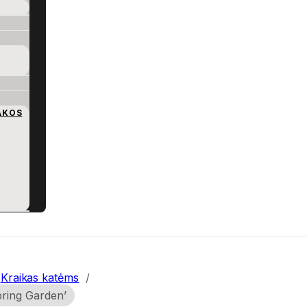
AKOS
Kraikas katėms
/
pring Garden’