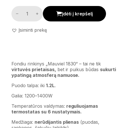
Fondiu rinkinys 'Mauviel 1830' kiekis
Įdėti į krepšelį
Įsiminti prekę
Fondiu rinkinys „Mauviel 1830“ – tai ne tik
virtuvės prietaisas,
bet ir puikus būdas
sukurti
ypatingą atmosferą namuose.
Puodo talpa: iki
1.2L
.
Galia: 1200–1400W
Temperatūros valdymas:
reguliuojamas
termostatas su 6 nustatymais.
Medžiaga:
nerūdijantis plienas
(puodas,
rankenos, šakučių laikiklis)