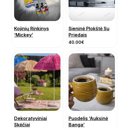
Kojinių Rinkinys
Sieninė Plokštė Su
‘Mickey’
Priedais
40.00
€
Dekoratyviniai
Puodelis ‘Auksinė
Skėčiai
Banga’