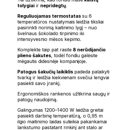
tolygiai
ir
nepridegtų
.
Reguliuojamas termostatas
su 6
temperatūros nustatymais leidžia tiksliai
pasirinkti norimą kaitinimo lygį – nuo
švelnaus šokolado tirpinimo iki
intensyvesnio mėsos kepimo.
Komplekte taip pat rasite
8 nerūdijančio
plieno šakutes
, todėl fondiu galėsite
mėgautis didesnėje kompanijoje.
Patogus šakučių laikiklis
padeda palaikyti
tvarką ir leidžia kiekvienam svečiui lengvai
pasiekti savo įrankį.
Ergonomiškos rankenos užtikrina saugų ir
patogų naudojimą.
Galingumas 1200–1400 W leidžia greitai
pasiekti darbinę temperatūrą, o 0,95 m
ilgio maitinimo laidas suteikia pakankamai
lankstumo pastatant rinkinį ant stalo ar