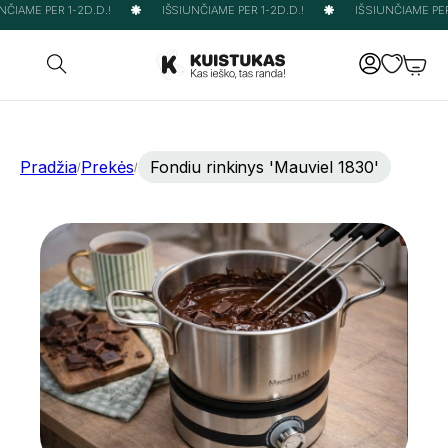
ČIAME PER 1-2D.D.!
IŠSIUNČIAME PER 1-2D.D.!
IŠSIUNČIAME PER 
Pradžia
Prekės
Fondiu rinkinys 'Mauviel 1830'
/
/