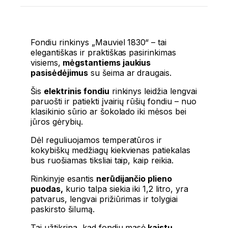
Fondiu rinkinys „Mauviel 1830“ – tai
elegantiškas ir praktiškas pasirinkimas
visiems,
mėgstantiems jaukius
pasisėdėjimus
su šeima ar draugais.
Šis
elektrinis fondiu
rinkinys leidžia lengvai
paruošti ir patiekti įvairių rūšių fondiu – nuo
klasikinio sūrio ar šokolado iki mėsos bei
jūros gėrybių.
Dėl reguliuojamos temperatūros ir
kokybiškų medžiagų kiekvienas patiekalas
bus ruošiamas tiksliai taip, kaip reikia.
Rinkinyje esantis
nerūdijančio plieno
puodas,
kurio talpa siekia iki 1,2 litro, yra
patvarus, lengvai prižiūrimas ir tolygiai
paskirsto šilumą.
Tai užtikrina, kad fondiu masė
kaistų