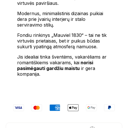
virtuvės paviršiaus.
Modernus, minimalistinis dizainas puikiai
dera prie įvairių interjerų ir stalo
serviravimo stilių.
Fondiu rinkinys „Mauviel 1830“ – tai ne tik
virtuvės prietaisas, bet ir puikus būdas
sukurti ypatingą atmosferą namuose.
Jis idealiai tinka šventėms, vakarėliams ar
romantiškiems vakarams, kai
norisi
pasimėgauti gardžiu maistu
ir gera
kompanija.