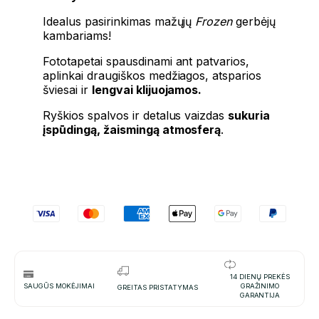
Idealus pasirinkimas mažųjų
Frozen
gerbėjų
kambariams!
Fototapetai spausdinami ant patvarios,
aplinkai draugiškos medžiagos, atsparios
šviesai ir
lengvai klijuojamos.
Ryškios spalvos ir detalus vaizdas
sukuria
įspūdingą, žaismingą atmosferą
.
14 DIENŲ PREKĖS
SAUGŪS MOKĖJIMAI
GRAŽINIMO
GREITAS PRISTATYMAS
GARANTIJA