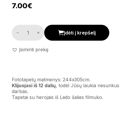
7.00
€
Fototapetai 'Frozen' kiekis
Įdėti į krepšelį
Įsiminti prekę
Fototapetų matmenys: 244x305cm.
Klijuojasi iš 12 dalių
, todėl Jūsų laukia nesunkus
darbas.
Tapetai su herojais iš Ledo šalies filmuko.