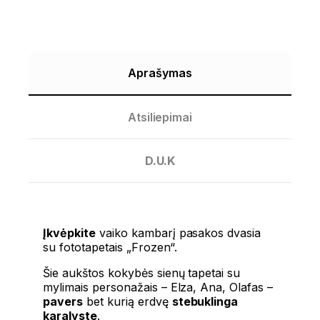
Aprašymas
Atsiliepimai
D.U.K
Įkvėpkite
vaiko kambarį pasakos dvasia
su fototapetais „Frozen“.
Šie aukštos kokybės sienų tapetai su
mylimais personažais – Elza, Ana, Olafas –
pavers
bet kurią erdvę
stebuklinga
karalyste
.