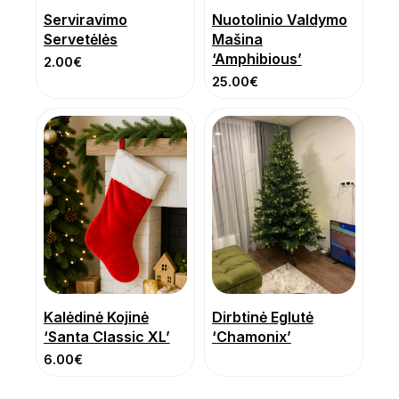
Serviravimo
Nuotolinio Valdymo
Servetėlės
Mašina
‘Amphibious’
2.00
€
25.00
€
Kalėdinė Kojinė
Dirbtinė Eglutė
‘Santa Classic XL’
‘Chamonix’
6.00
€