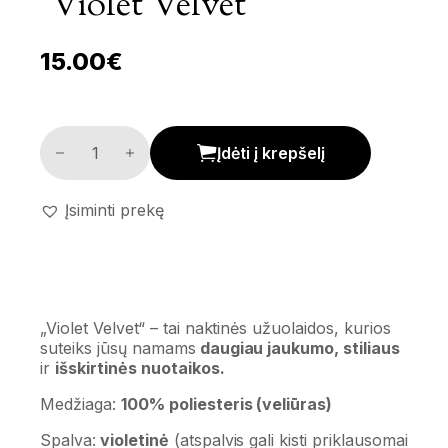
‘Violet Velvet’
15.00
€
Naktinės užuolaidos 'Violet velvet' kiekis
Įdėti į krepšelį
Įsiminti prekę
„Violet Velvet“ – tai naktinės užuolaidos, kurios
suteiks jūsų namams
daugiau jaukumo, stiliaus
ir
išskirtinės nuotaikos.
Medžiaga:
100% poliesteris (veliūras)
Spalva:
violetinė
(atspalvis gali kisti priklausomai