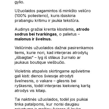
gylio.
Užuolaidos pagamintos iš minkšto veliūro
(100% poliesterio), kuris išsiskiria
prabangiu kritimu ir jaukia tekstūra.
Audinys gražiai krenta klostėmis,
atrodo
sodrus bei tvarkingas
, o palietus –
malonus ir švelnus.
Veliūrinės užuolaidos dažnai pasirenkamos
tiems, kurie nori, kad interjeras atrodytų
„išbaigtas“ – lyg iš stiliaus žurnalo ar
jaukaus boutique viešbučio.
Violetinis atspalvis skirtingame apšvietime
gali kisti: dienos šviesoje atrodyti
švelnesnis, o vakare – gilesnis bei
ryškesnis, todėl interjeras kiekvieną kartą
atrodys vis kitaip.
Tai naktinės užuolaidos, todėl jos puikiai
tinka patalpoms, kur norisi daugiau
privatumo ir mažiau šviesos iš lauko.