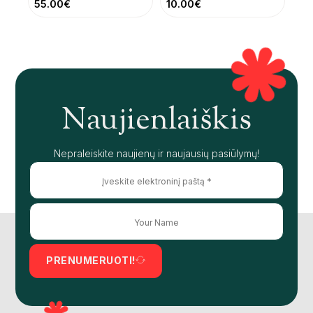
55.00
€
10.00
€
Naujienlaiškis
Nepraleiskite naujienų ir naujausių pasiūlymų!
PRENUMERUOTI!