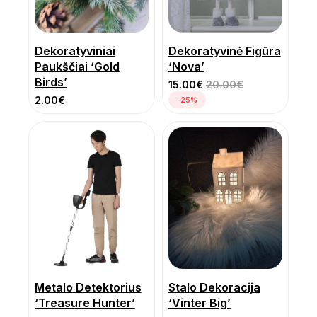
Dekoratyviniai
Dekoratyvinė Figūra
Paukščiai ‘Gold
‘Nova’
Birds’
15.00
€
20.00
€
2.00
€
-25%
Metalo Detektorius
Stalo Dekoracija
‘Treasure Hunter’
‘Vinter Big’