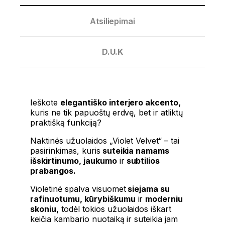
Atsiliepimai
D.U.K
Ieškote
elegantiško interjero akcento,
kuris ne tik papuoštų erdvę, bet ir atliktų
praktišką funkciją?
Naktinės užuolaidos „Violet Velvet“ – tai
pasirinkimas, kuris
suteikia namams
išskirtinumo, jaukumo
ir
subtilios
prabangos.
Violetinė spalva visuomet
siejama su
rafinuotumu, kūrybiškumu
ir
moderniu
skoniu,
todėl tokios užuolaidos iškart
keičia kambario nuotaiką ir suteikia jam