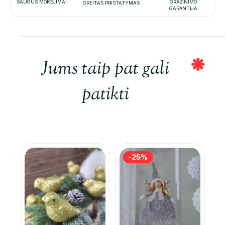
SAUGŪS MOKĖJIMAI
GRAŽINIMO
GREITAS PRISTATYMAS
GARANTIJA
Jums taip pat gali
patikti
-25%
-25%