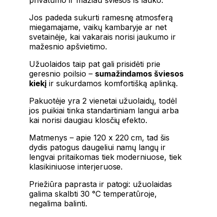
Jos padeda sukurti ramesnę atmosferą
miegamajame, vaikų kambaryje ar net
svetainėje, kai vakarais norisi jaukumo ir
mažesnio apšvietimo.
Užuolaidos taip pat gali prisidėti prie
geresnio poilsio –
sumažindamos šviesos
kiekį
ir sukurdamos komfortišką aplinką.
Pakuotėje yra 2 vienetai užuolaidų, todėl
jos puikiai tinka standartiniam langui arba
kai norisi daugiau klosčių efekto.
Matmenys – apie 120 x 220 cm, tad šis
dydis patogus daugeliui namų langų ir
lengvai pritaikomas tiek moderniuose, tiek
klasikiniuose interjeruose.
Priežiūra paprasta ir patogi: užuolaidas
galima skalbti 30 °C temperatūroje,
negalima balinti.