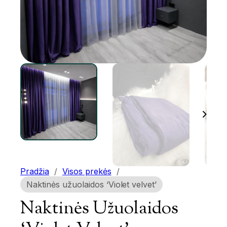
Pradžia
/
Visos prekės
/
Naktinės užuolaidos ‘Violet velvet’
Naktinės Užuolaidos