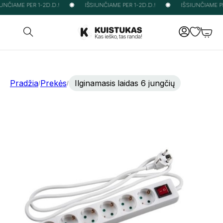
NČIAME PER 1-2D.D.!
IŠSIUNČIAME PER 1-2D.D.!
IŠSIUNČIAME PER
Pradžia
Prekės
Ilginamasis laidas 6 jungčių
/
/