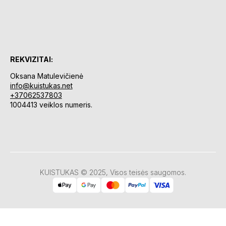
REKVIZITAI:
Oksana Matulevičienė
info@kuistukas.net
+37062537803
1004413 veiklos numeris.
KUISTUKAS © 2025, Visos teisės saugomos.