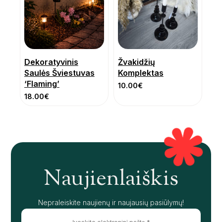
Dekoratyvinis
Žvakidžių
Saulės Šviestuvas
Komplektas
‘Flaming’
10.00
€
18.00
€
Naujienlaiškis
Nepraleiskite naujienų ir naujausių pasiūlymų!