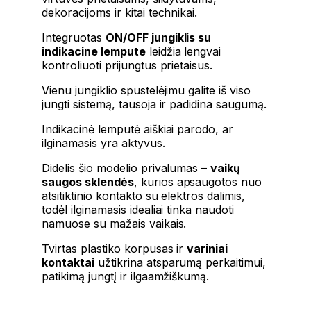
dekoracijoms ir kitai technikai.
Integruotas
ON/OFF jungiklis su
indikacine lempute
leidžia lengvai
kontroliuoti prijungtus prietaisus.
Vienu jungiklio spustelėjimu galite iš viso
jungti sistemą, tausoja ir padidina saugumą.
Indikacinė lemputė aiškiai parodo, ar
ilginamasis yra aktyvus.
Didelis šio modelio privalumas –
vaikų
saugos sklendės
, kurios apsaugotos nuo
atsitiktinio kontakto su elektros dalimis,
todėl ilginamasis idealiai tinka naudoti
namuose su mažais vaikais.
Tvirtas plastiko korpusas ir
variniai
kontaktai
užtikrina atsparumą perkaitimui,
patikimą jungtį ir ilgaamžiškumą.