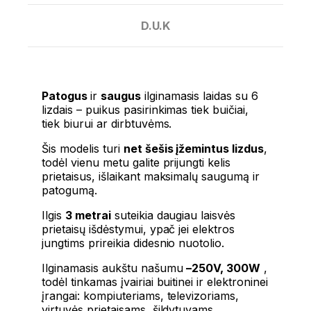
D.U.K
Patogus
ir
saugus
ilginamasis laidas su 6
lizdais
– puikus pasirinkimas tiek buičiai,
tiek biurui ar dirbtuvėms.
Šis modelis turi
net šešis įžemintus lizdus
,
​​todėl vienu metu galite prijungti kelis
prietaisus, išlaikant maksimalų saugumą ir
patogumą.
Ilgis
3 metrai
suteikia daugiau laisvės
prietaisų išdėstymui, ypač jei elektros
jungtims prireikia didesnio nuotolio.
Ilginamasis aukštu našumu
–250V, 300W
,
todėl tinkamas įvairiai buitinei ir elektroninei
įrangai: kompiuteriams, televizoriams,
virtuvės prietaisams, šildytuvams,