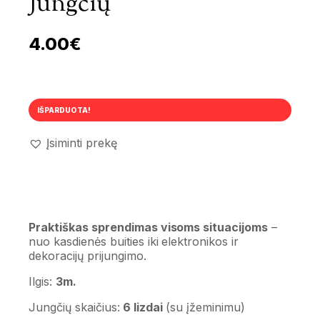
Jungčių
4.00
€
IŠPARDUOTA!
Įsiminti prekę
Praktiškas sprendimas visoms situacijoms
–
nuo ​​kasdienės buities iki elektronikos ir
dekoracijų prijungimo.
Ilgis:
3m.
Jungčių skaičius:
6 lizdai
(su įžeminimu)