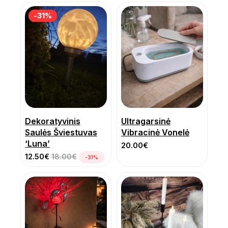
-31%
-31%
Dekoratyvinis
Ultragarsinė
Saulės Šviestuvas
Vibracinė Vonelė
‘Luna’
20.00
€
12.50
€
18.00
€
-31%