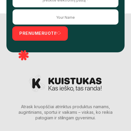
PRENUMERUOTI!
Atrask kruopščiai atrinktus produktus namams,
augintiniams, sportui ir vaikams – viskas, ko reikia
patogiam ir stilingam gyvenimui.