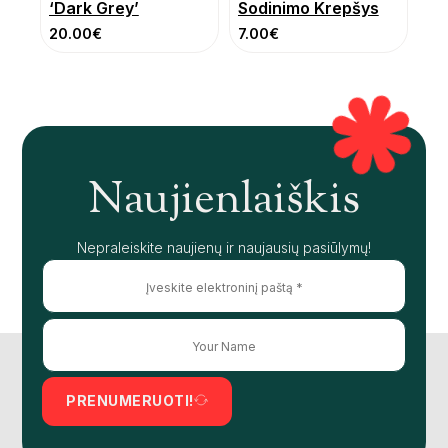
‘Dark Grey’
Sodinimo Krepšys
20.00
€
7.00
€
Naujienlaiškis
Nepraleiskite naujienų ir naujausių pasiūlymų!
PRENUMERUOTI!