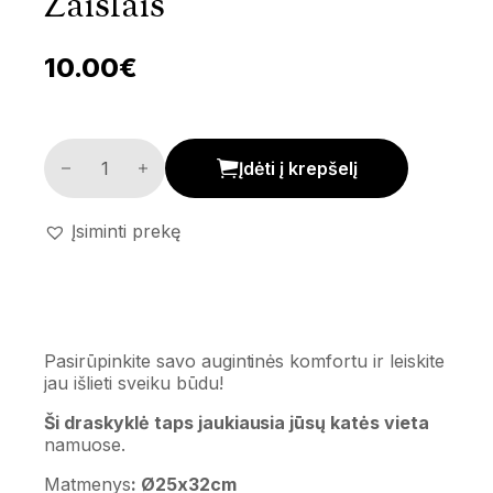
Žaislais
10.00
€
Kačių draskyklė su žaislais kiekis
Įdėti į krepšelį
Įsiminti prekę
Pasirūpinkite savo augintinės komfortu ir leiskite
jau išlieti sveiku būdu!
Ši draskyklė taps jaukiausia jūsų katės vieta
namuose.
Matmenys
: Ø25x32cm