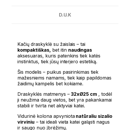
D.U.K
Kačių draskyklė su žaislais
– tai
kompaktiškas,
bet itin
naudingas
aksesuaras, kuris patenkins tiek katės
instinktus, tiek jūsų interjero estetiką.
Šis modelis – puikus pasirinkimas tiek
mažesniems namams, tiek kaip papildomas
žaidimų kampelis bet kokiame.
Draskyklės matmenys –
32xØ25 cm
, todėl
ji neužima daug vietos, bet yra pakankamai
stabili ir tvirta net aktyviai katei.
Vidurinė kolona apvyniota
natūraliu sizalio
virviniu
– tai ideali vieta katei galąsti nagus
ir saugo nuo įbrėžimų.