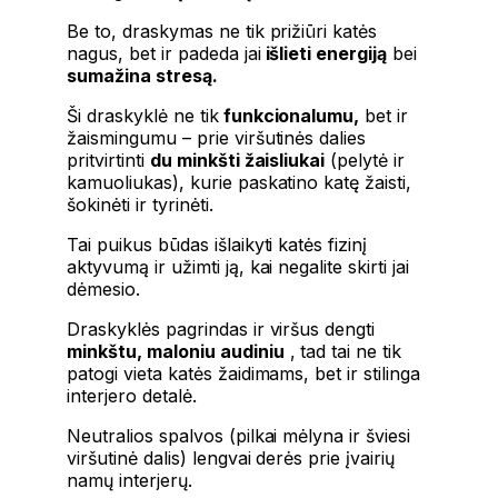
Be to, draskymas ne tik prižiūri katės
nagus, bet ir padeda jai
išlieti energiją
bei
sumažina stresą.
Ši draskyklė ne tik
funkcionalumu,
bet ir
žaismingumu – prie viršutinės dalies
pritvirtinti
du minkšti žaisliukai
(pelytė ir
kamuoliukas), kurie paskatino katę žaisti,
šokinėti ir tyrinėti.
Tai puikus būdas išlaikyti katės fizinį
aktyvumą ir užimti ją, kai negalite skirti jai
dėmesio.
Draskyklės pagrindas ir viršus dengti
minkštu, maloniu audiniu
, tad tai ne tik
patogi vieta katės žaidimams, bet ir stilinga
interjero detalė.
Neutralios spalvos (pilkai mėlyna ir šviesi
viršutinė dalis) lengvai derės prie įvairių
namų interjerų.