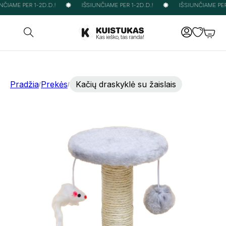
ČIAME PER 1-2D.D.!
IŠSIUNČIAME PER 1-2D.D.!
IŠSIUNČIAME PER 
Pradžia
Prekės
Kačių draskyklė su žaislais
/
/