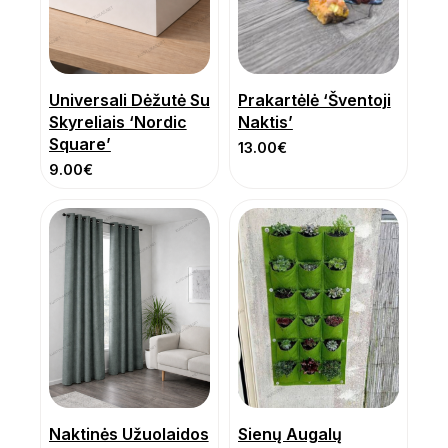
Universali Dėžutė Su
Prakartėlė ‘Šventoji
Skyreliais ‘Nordic
Naktis’
Square’
13.00
€
9.00
€
Naktinės Užuolaidos
Sienų Augalų