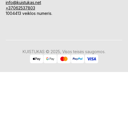
info@kuistukas.net
+37062537803
1004413 veiklos numeris.
KUISTUKAS © 2025, Visos teisės saugomos.