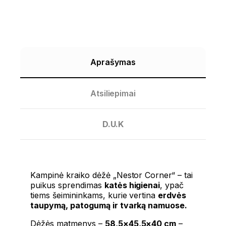
Aprašymas
Atsiliepimai
D.U.K
Kampinė kraiko dėžė „Nestor Corner“ – tai
puikus sprendimas
katės higienai
, ypač
tiems šeimininkams, kurie vertina
erdvės
taupymą, patogumą ir tvarką namuose.
Dėžės matmenys –
58,5×45,5×40 cm
–