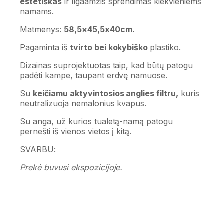
estetiškas
ir ilgaamžis sprendimas kiekvieniems
namams.
Matmenys:
58,5×45,5x40cm.
Pagaminta iš
tvirto bei kokybiško
plastiko.
Dizainas suprojektuotas taip, kad būtų patogu
padėti kampe, taupant erdvę namuose.
Su
keičiamu aktyvintosios anglies filtru,
kuris
neutralizuoja nemalonius kvapus.
Su anga, už kurios tualetą-namą patogu
pernešti iš vienos vietos į kitą.
SVARBU:
Prekė buvusi ekspozicijoje.