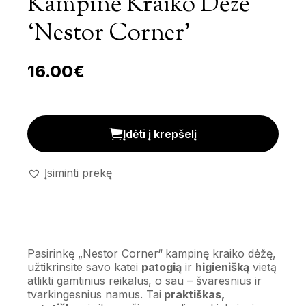
Kampinė Kraiko Dėžė
‘Nestor Corner’
16.00
€
Kampinė kraiko dėžė 'Nestor Corner' kiekis
Įdėti į krepšelį
Įsiminti prekę
Pasirinkę „Nestor Corner“ kampinę kraiko dėžę,
užtikrinsite savo katei
patogią
ir
higienišką
vietą
atlikti gamtinius reikalus, o sau – švaresnius ir
tvarkingesnius namus. Tai
praktiškas,