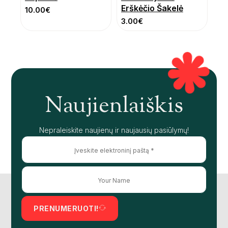
Erškėčio Šakelė
10.00
€
3.00
€
Naujienlaiškis
Nepraleiskite naujienų ir naujausių pasiūlymų!
PRENUMERUOTI!