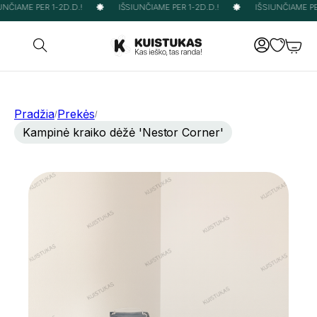
NČIAME PER 1-2D.D.!
IŠSIUNČIAME PER 1-2D.D.!
IŠSIUNČIAME PER
Pradžia
Prekės
/
/
Kampinė kraiko dėžė 'Nestor Corner'