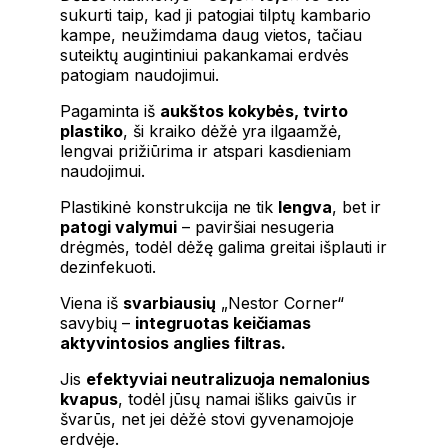
sukurti taip, kad ji patogiai tilptų kambario
kampe, neužimdama daug vietos, tačiau
suteiktų augintiniui pakankamai erdvės
patogiam naudojimui.
Pagaminta iš
aukštos kokybės, tvirto
plastiko
, ši kraiko dėžė yra ilgaamžė,
lengvai prižiūrima ir atspari kasdieniam
naudojimui.
Plastikinė konstrukcija ne tik
lengva
, bet ir
patogi valymui
– paviršiai nesugeria
drėgmės, todėl dėžę galima greitai išplauti ir
dezinfekuoti.
Viena iš
svarbiausių
„Nestor Corner“
savybių –
integruotas keičiamas
aktyvintosios anglies filtras.
Jis
efektyviai neutralizuoja nemalonius
kvapus
, todėl jūsų namai išliks gaivūs ir
švarūs, net jei dėžė stovi gyvenamojoje
erdvėje.