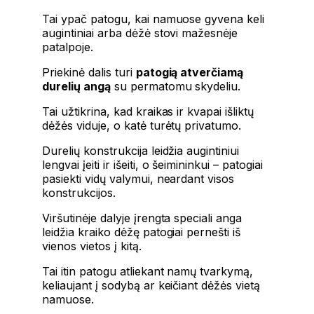
Tai ypač patogu, kai namuose gyvena keli
augintiniai arba dėžė stovi mažesnėje
patalpoje.
Priekinė dalis turi
patogią atverčiamą
durelių angą
su permatomu skydeliu.
Tai užtikrina, kad kraikas ir kvapai išliktų
dėžės viduje, o katė turėtų privatumo.
Durelių konstrukcija leidžia augintiniui
lengvai įeiti ir išeiti, o šeimininkui – patogiai
pasiekti vidų valymui, neardant visos
konstrukcijos.
Viršutinėje dalyje įrengta speciali anga
leidžia kraiko dėžę patogiai pernešti iš
vienos vietos į kitą.
Tai itin patogu atliekant namų tvarkymą,
keliaujant į sodybą ar keičiant dėžės vietą
namuose.