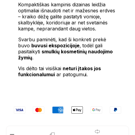
Kompaktiškas kampinis dizainas leidžia
optimaliai išnaudoti net ir mažesnes erdves
– kraiko dėžę galite pastatyti vonioje,
skalbyklėje, koridoriuje ar net svetainės
kampe, neprarandant daug vietos.
Svarbu paminėti, kad ši konkreti prekė
buvo
buvusi ekspozicijoje
, todėl gali
pasitaikyti
smulkių kosmetinių naudojimo
žymių
.
Vis dėlto tai visiškai
neturi įtakos jos
funkcionalumui
ar patogumui.