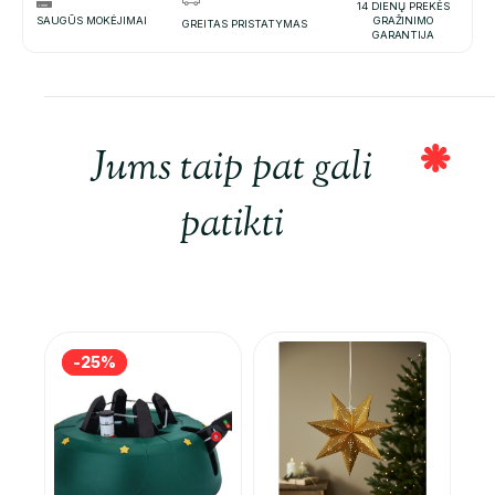
14 DIENŲ PREKĖS
SAUGŪS MOKĖJIMAI
GRAŽINIMO
GREITAS PRISTATYMAS
GARANTIJA
Jums taip pat gali
patikti
-25%
-25%