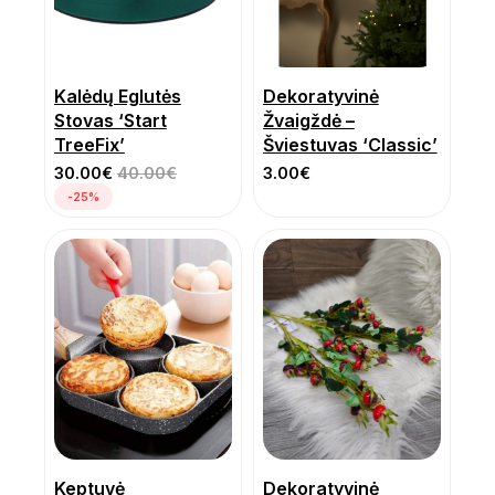
Kalėdų Eglutės
Dekoratyvinė
Stovas ‘Start
Žvaigždė –
TreeFix’
Šviestuvas ‘Classic’
30.00
€
40.00
€
3.00
€
-25%
Keptuvė
Dekoratyvinė