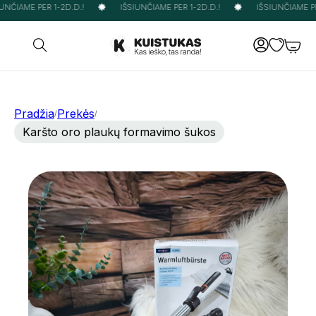
NČIAME PER 1-2D.D.!
IŠSIUNČIAME PER 1-2D.D.!
IŠSIUNČIAME PER
Pradžia
Prekės
/
/
Karšto oro plaukų formavimo šukos