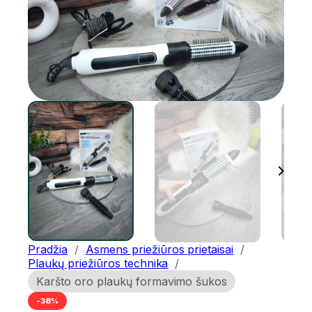
Pradžia
/
Asmens priežiūros prietaisai
/
Plaukų priežiūros technika
/
Karšto oro plaukų formavimo šukos
-38%