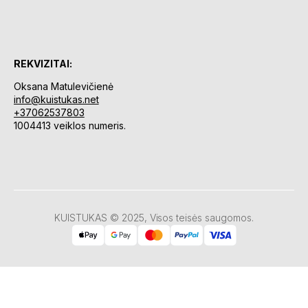
REKVIZITAI:
Oksana Matulevičienė
info@kuistukas.net
+37062537803
1004413 veiklos numeris.
KUISTUKAS © 2025, Visos teisės saugomos.