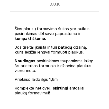
D.U.K
Šios plaukų formavimo šukos yra puikus
pasirinkimas dėl savo paprastumo ir
kompaktiškumo
.
Jos greitai įkaista ir turi
patogų
dizainą,
kuris leidžia lengvai formuoti plaukus.
Naudingas
pasirinkimas taupantiems laiką:
šis prietaisas formuoja ir džiovina plaukus
vienu metu.
Prietaiso laido ilgis 1,8m
Komplekte net dveji,
skirtingi
antgaliai
plaukų formavimui!