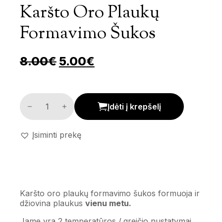
Karšto Oro Plaukų
Formavimo Šukos
Pradinė kaina buvo: 8.00€.
Dabartinė kaina yra: 
8.00
€
5.00
€
Karšto oro plaukų formavimo šukos kiekis
Įdėti į krepšelį
Įsiminti prekę
Karšto oro plaukų formavimo šukos formuoja ir
džiovina plaukus
vienu metu.
Jame yra 2 temperatūros / greičio nustatymai.