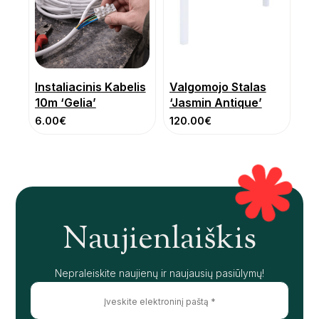
Instaliacinis Kabelis
Valgomojo Stalas
10m ‘Gelia’
‘Jasmin Antique’
6.00
€
120.00
€
Naujienlaiškis
Nepraleiskite naujienų ir naujausių pasiūlymų!