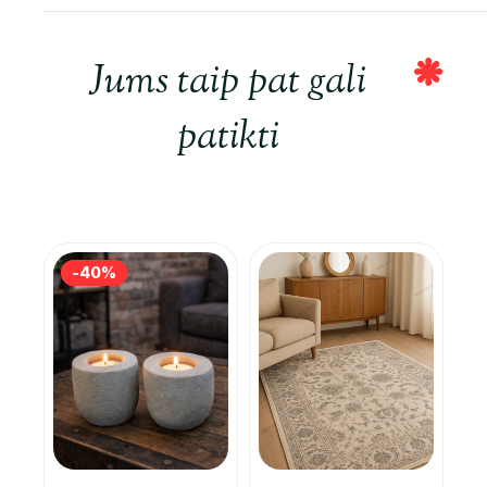
Jums taip pat gali
patikti
-40%
-40%