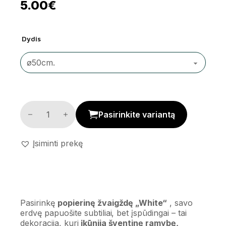
5.00
€
Dydis
Popierinė žvaigždė 'White' kiekis
Pasirinkite variantą
Įsiminti prekę
Pasirinkę
popierinę žvaigždę „White“
, savo
erdvę papuošite subtiliai, bet įspūdingai – tai
dekoracija, kuri
įkūnija šventinę ramybę,