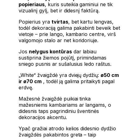
popieriaus
, kuris suteikia gaminiui ne tik
vizualinį gylį, bet ir didesnį faktūrą.
Popierius yra
tvirtas
, bet kartu lengvas,
todėl dekoraciją galima pakabinti beveik bet
vietoje – prie lango, kambario centre, virš
valgomojo stalo ar net koridoriuje.
Jos
nelygus kontūras
dar labiau
sustiprina žiemos pojūtį, primindamas
sniego pusnis ar sušalusius ledo raštus.
„White“ žvaigždė yra dviejų dydžių:
ø50 cm
ir ø70 cm
, todėl ją galima pritaikyti pagal
erdvę.
Mažesnė žvaigždė puikiai tinka
mažesniems kambariams ar langams, o
didesnis taps pagrindiniu šventinės
dekoracijos akcentu.
Ypač gražiai atrodo kelios didesnio dydžio
žvaigždės pakabintos greta – taip