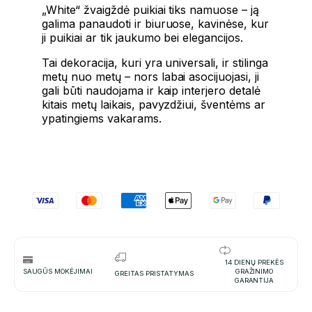
„White“ žvaigždė puikiai tiks namuose – ją
galima panaudoti ir biuruose, kavinėse, kur
ji puikiai ar tik jaukumo bei elegancijos.
Tai dekoracija, kuri yra universali, ir stilinga
metų nuo metų – nors labai asocijuojasi, ji
gali būti naudojama ir kaip interjero detalė
kitais metų laikais, pavyzdžiui, šventėms ar
ypatingiems vakarams.
14 DIENŲ PREKĖS
SAUGŪS MOKĖJIMAI
GRAŽINIMO
GREITAS PRISTATYMAS
GARANTIJA