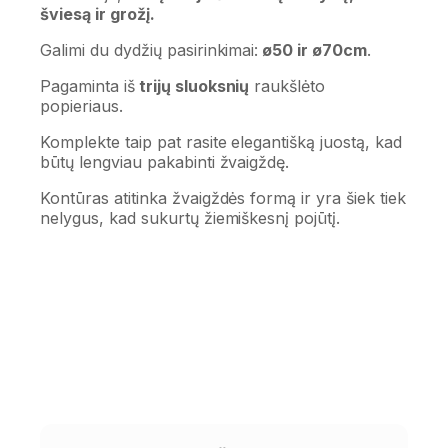
šviesą ir grožį.
Galimi du dydžių pasirinkimai:
ø50 ir ø70cm
.
Pagaminta iš
trijų sluoksnių
raukšlėto
popieriaus.
Komplekte taip pat rasite elegantišką juostą, kad
būtų lengviau pakabinti žvaigždę.
Kontūras atitinka žvaigždės formą ir yra šiek tiek
nelygus, kad sukurtų žiemiškesnį pojūtį.