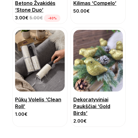
Betono Žvakidės
Kilimas ‘Compelo’
‘Stone Duo’
50.00
€
3.00
€
5.00
€
-40%
Pūkų Volelis ‘Clean
Dekoratyviniai
Roll’
Paukščiai ‘Gold
Birds’
1.00
€
2.00
€