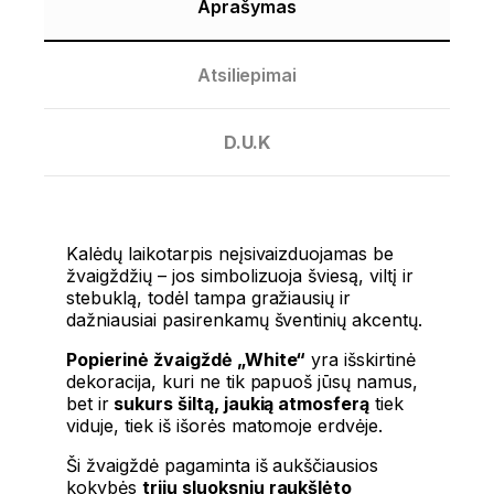
Aprašymas
Atsiliepimai
D.U.K
Kalėdų laikotarpis neįsivaizduojamas be
žvaigždžių – jos simbolizuoja šviesą, viltį ir
stebuklą, todėl tampa gražiausių ir
dažniausiai pasirenkamų šventinių akcentų.
Popierinė žvaigždė „White“
yra išskirtinė
dekoracija, kuri ne tik papuoš jūsų namus,
bet ir
sukurs šiltą, jaukią atmosferą
tiek
viduje, tiek iš išorės matomoje erdvėje.
Ši žvaigždė pagaminta iš aukščiausios
kokybės
trijų sluoksnių raukšlėto