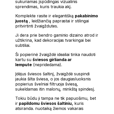
sukuriamas įspūdingas vizualinis
sprendimas, kuris traukia akį.
Komplekte rasite ir elegantišką
pakabinimo
juostą
, leidžiančią paprastai ir stilingai
pritvirtinti žvaigždutes.
Ji dera prie bendro gaminio dizaino atrod ir
užtikrina, kad dekoracijas tvarkingai bei
subtiliai.
Ši popierinė žvaigždė idealiai tinka naudoti
kartu su
šviesos girlianda ar
lempute
(nepridedama).
Įdėjus šviesos šaltinį, žvaigždė suspindi
jaukia šilta šviesa, o jos daugiasluoksnis
popierius švelniai filtruoja šviesą,
sukeldamas itin malonų, minkštą spindesį.
Tokiu būdu ji tampa ne tik papuošimu, bet
ir
papildomu šviesos šaltiniu,
kuris
atsiranda. nuotaiką žiemos vakarais