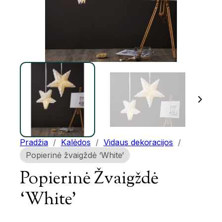
Pradžia
/
Kalėdos
/
Vidaus dekoracijos
/
Popierinė žvaigždė ‘White’
Popierinė Žvaigždė
‘White’