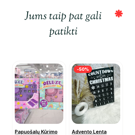
Jums taip pat gali
patikti
-50%
-50%
Papuošalų Kūrimo
Advento Lenta