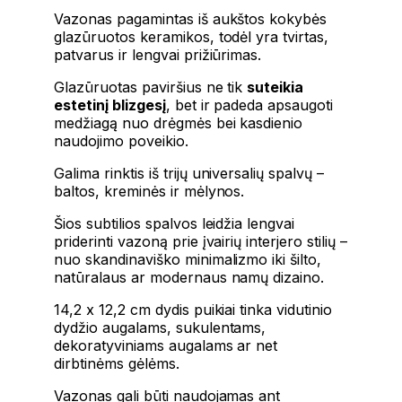
Vazonas pagamintas iš aukštos kokybės
glazūruotos keramikos, todėl yra tvirtas,
patvarus ir lengvai prižiūrimas.
Glazūruotas paviršius ne tik
suteikia
estetinį blizgesį
, bet ir padeda apsaugoti
medžiagą nuo drėgmės bei kasdienio
naudojimo poveikio.
Galima rinktis iš trijų universalių spalvų –
baltos, kreminės ir mėlynos.
Šios subtilios spalvos leidžia lengvai
priderinti vazoną prie įvairių interjero stilių –
nuo skandinaviško minimalizmo iki šilto,
natūralaus ar modernaus namų dizaino.
14,2 x 12,2 cm dydis puikiai tinka vidutinio
dydžio augalams, sukulentams,
dekoratyviniams augalams ar net
dirbtinėms gėlėms.
Vazonas gali būti naudojamas ant