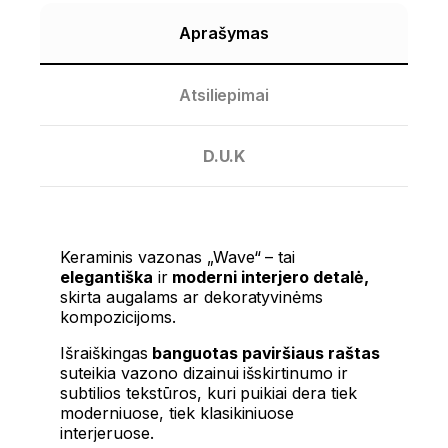
Aprašymas
Atsiliepimai
D.U.K
Keraminis vazonas „Wave“ – tai
elegantiška
ir
moderni interjero detalė,
skirta augalams ar dekoratyvinėms
kompozicijoms.
Išraiškingas
banguotas paviršiaus raštas
suteikia vazono dizainui išskirtinumo ir
subtilios tekstūros, kuri puikiai dera tiek
moderniuose, tiek klasikiniuose
interjeruose.