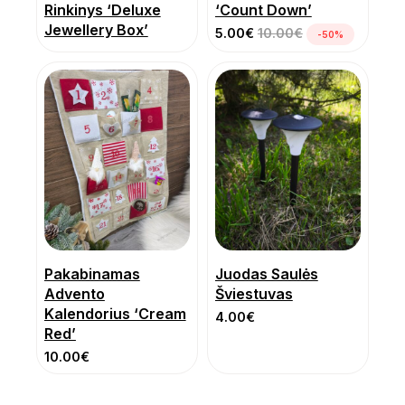
Rinkinys ‘Deluxe
‘Count Down’
Jewellery Box’
5.00
€
10.00
€
-50%
Pakabinamas
Juodas Saulės
Advento
Šviestuvas
Kalendorius ‘Cream
4.00
€
Red’
10.00
€