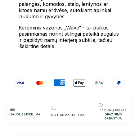
palangės, komodos, stalo, lentynos ar
kitose namų erdvėse, suteikiant aplinkai
jaukumo ir gyvybės.
Keraminis vazonas „Wave“ – tai puikus
pasirinkimas norint stilingai pateikti augalus
ir papildyti namų interjerą subtilia, tačiau
išskirtine detale.
14 DIENŲ PREKĖS
SAUGŪS MOKĖJIMAI
GRAŽINIMO
GREITAS PRISTATYMAS
GARANTIJA