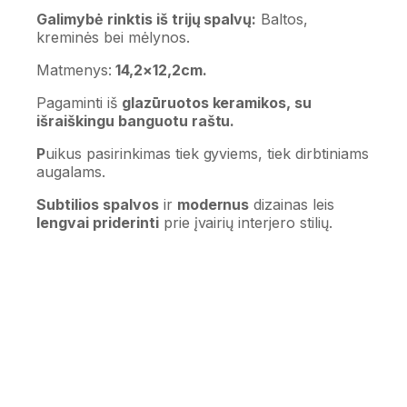
Galimybė rinktis iš trijų spalvų:
Baltos,
kreminės bei mėlynos.
Matmenys:
14,2×12,2cm.
Pagaminti iš
glazūruotos keramikos, su
išraiškingu banguotu raštu.
P
uikus pasirinkimas tiek gyviems, tiek dirbtiniams
augalams.
Subtilios spalvos
ir
modernus
dizainas leis
lengvai priderinti
prie įvairių interjero stilių.