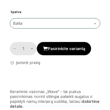
Spalva
Keraminis vazonas 'Wave' kiekis
Pasirinkite variantą
Įsiminti prekę
Keraminis vazonas „Wave“ – tai puikus
pasirinkimas norint stilingai pateikti augalus ir
papildyti namų interjerą subtilia, tačiau
išskirtine
detale.