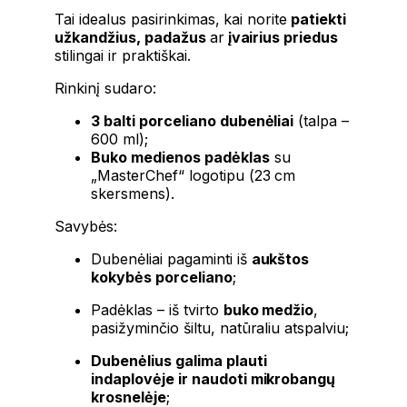
Tai idealus pasirinkimas, kai norite
patiekti
užkandžius, padažus
ar
įvairius priedus
stilingai ir praktiškai.
Rinkinį sudaro:
3 balti porceliano dubenėliai
(talpa –
600 ml);
Buko medienos padėklas
su
„MasterChef“ logotipu (23 cm
skersmens).
Savybės:
Dubenėliai pagaminti iš
aukštos
kokybės porceliano
;
Padėklas – iš tvirto
buko medžio
,
pasižyminčio šiltu, natūraliu atspalviu;
Dubenėlius galima plauti
indaplovėje ir naudoti mikrobangų
krosnelėje
;