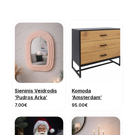
Sieninis Veidrodis
Komoda
‘Pudros Arka’
‘Amsterdam’
7.00
€
95.00
€