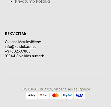
Privatumo Politika
REKVIZITAI:
Oksana Matulevičienė
info@kuistukas.net
+37062537803
1004413 veiklos numeris.
KUISTUKAS © 2025, Visos teisės saugomos.