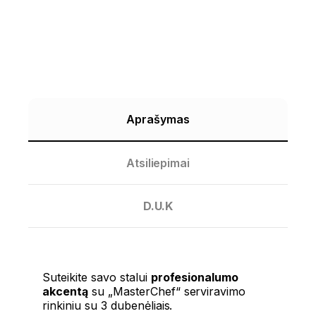
Aprašymas
Atsiliepimai
D.U.K
Suteikite savo stalui
profesionalumo
akcentą
su „MasterChef“ serviravimo
rinkiniu su 3 dubenėliais.