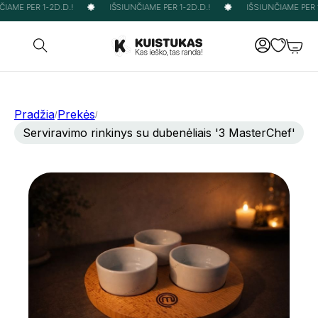
IAME PER 1-2D.D.!
IŠSIUNČIAME PER 1-2D.D.!
IŠSIUNČIAME PER 1-
Pradžia
Prekės
/
/
Serviravimo rinkinys su dubenėliais '3 MasterChef'