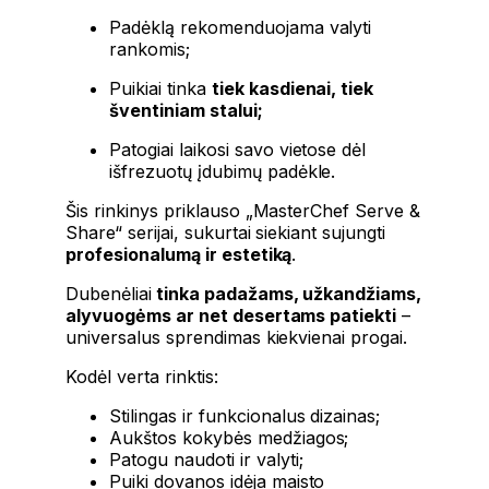
Padėklą rekomenduojama valyti
rankomis;
Puikiai tinka
tiek kasdienai, tiek
šventiniam stalui;
Patogiai laikosi savo vietose dėl
išfrezuotų įdubimų padėkle.
Šis rinkinys priklauso „MasterChef Serve &
Share“ serijai, sukurtai siekiant sujungti
profesionalumą ir estetiką
.
Dubenėliai
tinka padažams, užkandžiams,
alyvuogėms ar net desertams patiekti
–
universalus sprendimas kiekvienai progai.
Kodėl verta rinktis:
Stilingas ir funkcionalus dizainas;
Aukštos kokybės medžiagos;
Patogu naudoti ir valyti;
Puiki dovanos idėja maisto