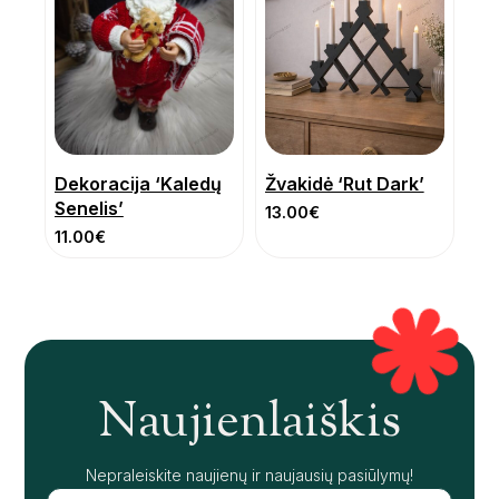
Dekoracija ‘Kaledų
Žvakidė ‘Rut Dark’
Senelis’
13.00
€
11.00
€
Naujienlaiškis
Nepraleiskite naujienų ir naujausių pasiūlymų!