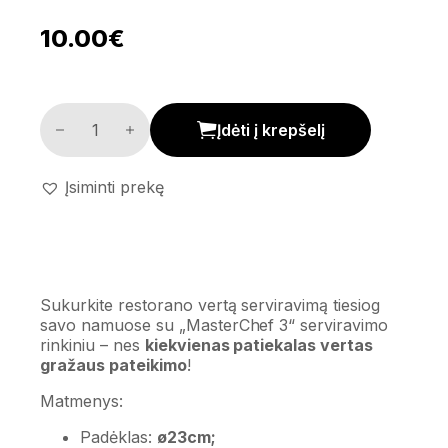
10.00
€
Serviravimo rinkinys su dubenėliais '3 MasterChef' kie
Įdėti į krepšelį
Įsiminti prekę
Sukurkite restorano vertą serviravimą tiesiog
savo namuose su „MasterChef 3“ serviravimo
rinkiniu – nes
kiekvienas patiekalas vertas
gražaus pateikimo
!
Matmenys:
Padėklas:
ø23cm;