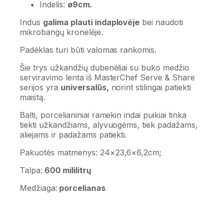
Indelis:
ø9cm.
Indus
galima plauti indaplovėje
bei naudoti
mikrobangų kronelėje.
Padėklas turi būti valomas rankomis.
Šie trys užkandžių dubenėliai su buko medžio
serviravimo lenta iš MasterChef Serve & Share
serijos yra
universalūs,
norint stilingai patiekti
maistą.
Balti, porcelianiniai ramekin indai puikiai tinka
tiekti užkandžiams, alyvuogėms, tiek padažams,
aliejams ir padažams patiekti.
Pakuotės matmenys: 24×23,6×6,2cm;
Talpa:
600 mililitrų
Medžiaga:
porcelianas