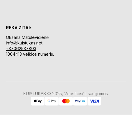
REKVIZITAI:
Oksana Matulevičienė
info@kuistukas.net
+37062537803
1004413 veiklos numeris.
KUISTUKAS © 2025, Visos teisės saugomos.