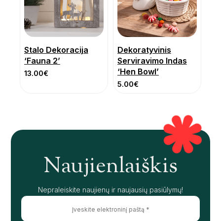
Stalo Dekoracija
Dekoratyvinis
‘Fauna 2’
Serviravimo Indas
‘Hen Bowl’
13.00
€
5.00
€
Naujienlaiškis
Nepraleiskite naujienų ir naujausių pasiūlymų!