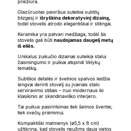
priežiūra.
Glazūruotas paviršius suteikia subtilų
blizgesį ir
išryškina dekoratyvinį dizainą,
todėl stovelis atrodo elegantiškai ir stilingai.
Keramika yra patvari medžiaga, todėl šis
stovelis gali būti
naudojamas daugelį metų
iš eilės.
Unikalus zuikučio dizainas suteikia stalui
žaismingumo ir puikiai atspindi Velykų
tematiką.
Subtilios detalės ir švelnios spalvos leidžia
lengvai derinti stovelį su įvairiais stalo
serviravimo stiliais – nuo modernaus iki
klasikinio ar skandinaviško interjero.
Tai puikus pasirinkimas tiek šeimos šventei,
tiek svečių priėmimui.
Kompaktiški matmenys (ø5,5 x 8 cm)
užtikrina, kad stovelis neužims daug vietos