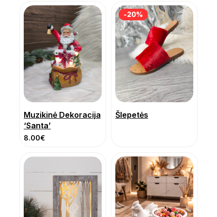
-20%
-20%
Muzikinė Dekoracija
Šlepetės
‘Santa’
8.00
€