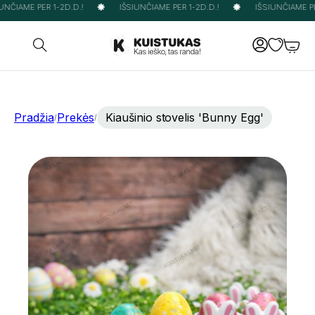
NČIAME PER 1-2D.D.!
IŠSIUNČIAME PER 1-2D.D.!
IŠSIUNČIAME PER
Pradžia
Prekės
Kiaušinio stovelis 'Bunny Egg'
/
/