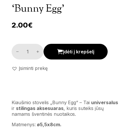
‘Bunny Egg’
2.00
€
Kiaušinio stovelis 'Bunny Egg' kiekis
Įdėti į krepšelį
Įsiminti prekę
Kiaušinio stovelis „Bunny Egg“ – Tai
universalus
ir
stilingas aksesuaras
, kuris suteiks jūsų
namams šventinės nuotaikos.
Matmenys:
ø5,5x8cm.