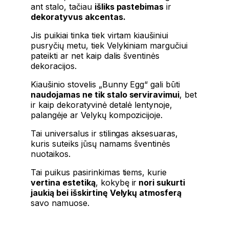
ant stalo, tačiau
išliks pastebimas
ir
dekoratyvus akcentas.
Jis puikiai tinka tiek virtam kiaušiniui
pusryčių metu, tiek Velykiniam margučiui
pateikti ar net kaip dalis šventinės
dekoracijos.
Kiaušinio stovelis „Bunny Egg“ gali būti
naudojamas ne tik stalo serviravimui
, bet
ir kaip dekoratyvinė detalė lentynoje,
palangėje ar Velykų kompozicijoje.
Tai universalus ir stilingas aksesuaras,
kuris suteiks jūsų namams šventinės
nuotaikos.
Tai puikus pasirinkimas tiems, kurie
vertina estetiką
, kokybę ir
nori sukurti
jaukią bei išskirtinę Velykų atmosferą
savo namuose.