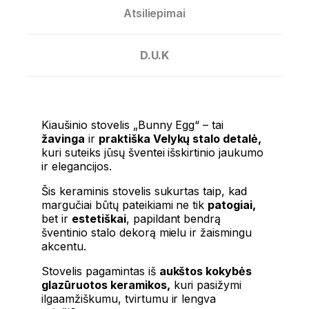
Atsiliepimai
D.U.K
Kiaušinio stovelis „Bunny Egg“ – tai
žavinga
ir
praktiška Velykų stalo detalė,
kuri suteiks jūsų šventei išskirtinio jaukumo
ir elegancijos.
Šis keraminis stovelis sukurtas taip, kad
margučiai būtų pateikiami ne tik
patogiai,
bet ir
estetiškai
, papildant bendrą
šventinio stalo dekorą mielu ir žaismingu
akcentu.
Stovelis pagamintas iš
aukštos kokybės
glazūruotos keramikos,
kuri pasižymi
ilgaamžiškumu, tvirtumu ir lengva