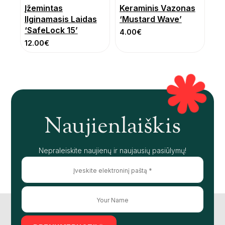
Įžemintas
Keraminis Vazonas
Ilginamasis Laidas
‘Mustard Wave’
‘SafeLock 15’
4.00
€
12.00
€
Naujienlaiškis
Nepraleiskite naujienų ir naujausių pasiūlymų!