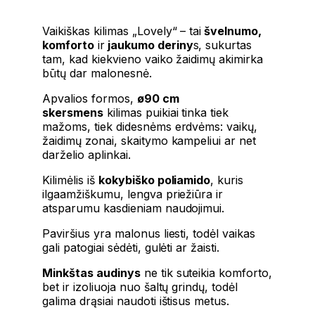
Vaikiškas kilimas
„Lovely“
– tai
švelnumo,
komforto
ir
jaukumo deriny
s, sukurtas
tam, kad kiekvieno vaiko žaidimų akimirka
būtų dar malonesnė.
Apvalios formos,
ø90 cm
skersmens
kilimas puikiai tinka tiek
mažoms, tiek didesnėms erdvėms: vaikų,
žaidimų zonai, skaitymo kampeliui ar net
darželio aplinkai.
Kilimėlis iš
kokybiško poliamido
, kuris
ilgaamžiškumu, lengva priežiūra ir
atsparumu kasdieniam naudojimui.
Paviršius yra malonus liesti, todėl vaikas
gali patogiai sėdėti, gulėti ar žaisti.
Minkštas audinys
ne tik suteikia komforto,
bet ir izoliuoja nuo šaltų grindų, todėl
galima drąsiai naudoti ištisus metus.