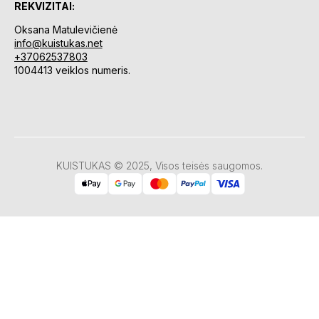
REKVIZITAI:
Oksana Matulevičienė
info@kuistukas.net
+37062537803
1004413 veiklos numeris.
KUISTUKAS © 2025, Visos teisės saugomos.