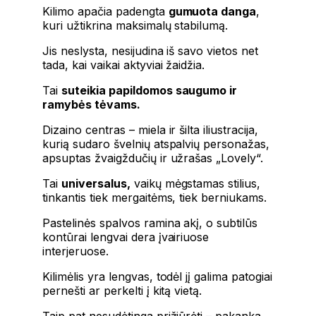
Kilimo apačia padengta
gumuota danga
,
kuri užtikrina maksimalų stabilumą.
Jis neslysta, nesijudina iš savo vietos net
tada, kai vaikai aktyviai žaidžia.
Tai
suteikia papildomos saugumo ir
ramybės tėvams.
Dizaino centras – miela ir šilta iliustracija,
kurią sudaro švelnių atspalvių personažas,
apsuptas žvaigždučių ir užrašas „Lovely“.
Tai
universalus,
vaikų mėgstamas stilius,
tinkantis tiek mergaitėms, tiek berniukams.
Pastelinės spalvos ramina akį, o subtilūs
kontūrai lengvai dera įvairiuose
interjeruose.
Kilimėlis yra lengvas, todėl jį galima patogiai
pernešti ar perkelti į kitą vietą.
Taip pat nesudėtinga prižiūrėti – pakanka