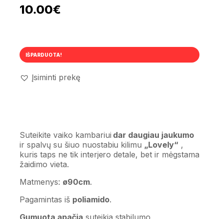
10.00
€
IŠPARDUOTA!
Įsiminti prekę
Suteikite vaiko kambariui
dar daugiau jaukumo
ir spalvų su šiuo nuostabiu kilimu
„Lovely“
,
kuris taps ne tik interjero detale, bet ir mėgstama
žaidimo vieta.
Matmenys:
ø90cm
.
Pagamintas iš
poliamido
.
Gumuota apačia
suteikia stabilumo.