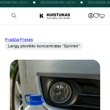
NČIAME PER 1-2D.D.!
IŠSIUNČIAME PER 1-2D.D.!
IŠSIUNČIAME PER 
Pradžia
Prekės
/
/
Langų ploviklio koncentratas 'Sprinklr'