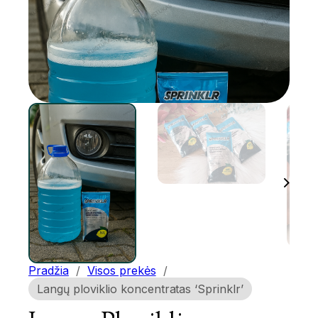
Pradžia
/
Visos prekės
/
Langų ploviklio koncentratas ‘Sprinklr’