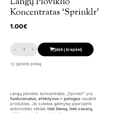
Langų Ploviklio
Koncentratas ‘Sprinklr’
1.00
€
Langų ploviklio koncentratas 'Sprinklr' kiekis
Įdėti į krepšelį
Įsiminti prekę
Langų ploviklio koncentratas „Sprinklr“ yra
funkcionalus, efektyvus
ir
patogus
naudoti
produktas. Jis suteikia galimybę pasirūpinti
automobilio stiklais
tiek žiemą, tiek vasarą,