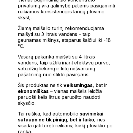
privalumų yra galimybė patiems pasigaminti
reikiamos konsistencijos langų plovimo
skystį.
Žiemą maišelio turinį rekomenduojama
maišyti su 3 litrais vandens – taip
gaunamas mišinys, atsparus šalčiui iki -18
°C.
Vasarą pakanka maišyti su 4 litrais
vandens, taip užtikrinant efektyvų purvo,
vabzdžių liekanų ir kitų nešvarumų
pašalinimą nuo stiklo paviršiaus.
Šis produktas ne tik
veiksmingas
, bet ir
ekonomiškas
– vienas maišelis leidžia
paruošti kelis litrus paruošto naudoti
skysčio.
Tai reiškia, kad automobilio
savininkai
sutaupo ne tik pinigų, bet ir laiko
, nes
visada gali turėti reikiamą kiekį ploviklio po
ranka.