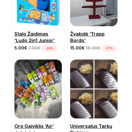
Stalo Žaidimas
Žvakidė ‘Trapp
‘Ludo 2in1 Junior’
Bordo’
5.00
€
7.00
€
15.00
€
18.00
€
-29%
-17%
Oro Gaiviklis ‘Air’
Universalus Tarkų