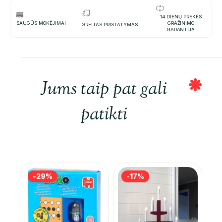
14 DIENŲ PREKĖS
SAUGŪS MOKĖJIMAI
GRAŽINIMO
GREITAS PRISTATYMAS
GARANTIJA
Jums taip pat gali
patikti
-29%
-29%
-17%
-17%