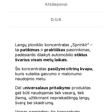
Atsiliepimai
D.U.K
Langų ploviklio koncentratas „Sprinklr“ –
tai
patikimas
ir
praktiškas
pasirinkimas,
padėsiantis išlaikyti automobilio
stiklus
švarius visais metų laikais.
Šis koncentratas
pasižymi citrinų kvapu
,
kuris suteikia gaivumo ir malonumo
naudojimo metu.
Dėl u
niversalaus pritaikymo
produktas
gali būti naudojamas tiek vasarą, tiek
žiemą, užtikrinant nepriekaištingą langų
švarą bei skaidrumą.
Vienas pagrindinių šio koncentrato