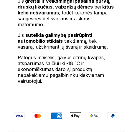
Jis
greitai
ir
veiksmingai pašalina purvą,
druskų likučius, vabzdžių dėmes
bei
kitus
kelio nešvarumus
, todėl kelionės tampa
saugesnės dėl švaraus ir aiškaus
matomumo.
Jis
suteikia galimybę pasirūpinti
automobilio stiklais
tiek žiemą, tiek
vasarą, užtikrinant jų švarą ir skaidrumą.
Patogus maišelis, gaivus citrinų kvapas,
atsparumas šalčiui iki -18 °C ir
ekonomiškumas daro šį produktą
nepakeičiamu pagalbininku kiekvienam
vairuotojui.