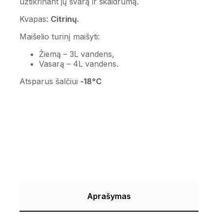
užtikrinant jų švarą ir skaidrumą.
Kvapas:
Citrinų.
Maišelio turinį maišyti:
Žiemą – 3L vandens,
Vasarą – 4L vandens.
Atsparus šalčiui
-18°C
Aprašymas