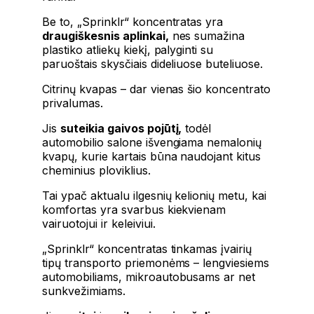
Be to, „Sprinklr“ koncentratas yra
draugiškesnis aplinkai,
nes sumažina
plastiko atliekų kiekį, palyginti su
paruoštais skysčiais dideliuose buteliuose.
Citrinų kvapas – dar vienas šio koncentrato
privalumas.
Jis
suteikia gaivos pojūtį,
todėl
automobilio salone išvengiama nemalonių
kvapų, kurie kartais būna naudojant kitus
cheminius ploviklius.
Tai ypač aktualu ilgesnių kelionių metu, kai
komfortas yra svarbus kiekvienam
vairuotojui ir keleiviui.
„Sprinklr“ koncentratas tinkamas įvairių
tipų transporto priemonėms – lengviesiems
automobiliams, mikroautobusams ar net
sunkvežimiams.