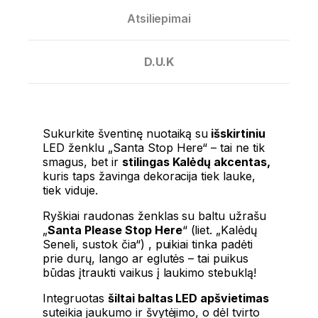
Atsiliepimai
D.U.K
Sukurkite šventinę nuotaiką su
išskirtiniu
LED ženklu „Santa Stop Here“ – tai ne tik
smagus, bet ir
stilingas Kalėdų akcentas,
kuris taps žavinga dekoracija tiek lauke,
tiek viduje.
Ryškiai raudonas ženklas su baltu užrašu
„
Santa Please Stop Here
“ (liet. „Kalėdų
Seneli, sustok čia“) , puikiai tinka padėti
prie durų, lango ar eglutės – tai puikus
būdas įtraukti vaikus į laukimo stebuklą!
Integruotas
šiltai baltas LED apšvietimas
suteikia jaukumo ir švytėjimo, o dėl tvirto