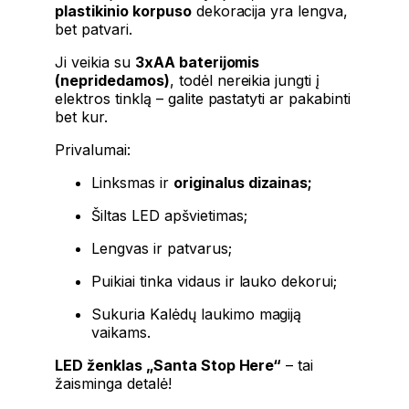
plastikinio korpuso
dekoracija yra lengva,
bet patvari.
Ji veikia su
3xAA baterijomis
(nepridedamos)
, todėl nereikia jungti į
elektros tinklą – galite pastatyti ar pakabinti
bet kur.
Privalumai:
Linksmas ir
originalus dizainas;
Šiltas LED apšvietimas;
Lengvas ir patvarus;
Puikiai tinka vidaus ir lauko dekorui;
Sukuria Kalėdų laukimo magiją
vaikams.
LED ženklas „Santa Stop Here“
– tai
žaisminga detalė!