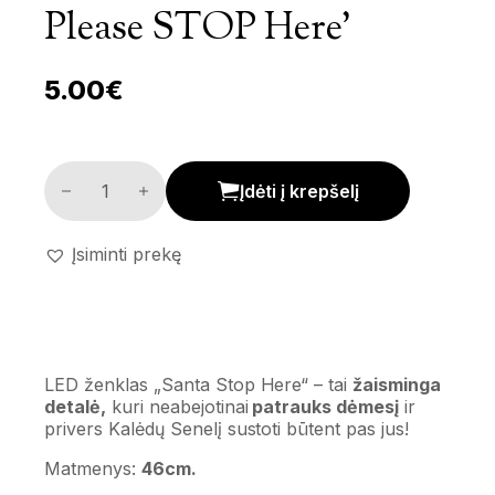
Please STOP Here’
5.00
€
LED ženklas 'Santa please STOP here' kiekis
Įdėti į krepšelį
Įsiminti prekę
LED ženklas „Santa Stop Here“ – tai
žaisminga
detalė,
kuri neabejotinai
patrauks dėmesį
ir
privers Kalėdų Senelį sustoti būtent pas jus!
Matmenys:
46cm.