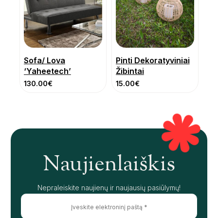
Sofa/ Lova
Pinti Dekoratyviniai
‘Yaheetech’
Žibintai
130.00
€
15.00
€
Naujienlaiškis
Nepraleiskite naujienų ir naujausių pasiūlymų!