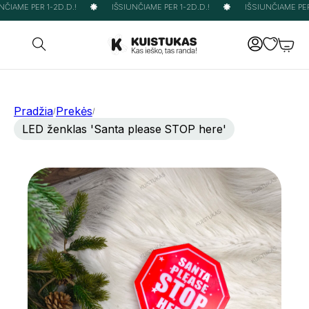
ČIAME PER 1-2D.D.!
IŠSIUNČIAME PER 1-2D.D.!
IŠSIUNČIAME PER 
Pradžia
Prekės
/
/
LED ženklas 'Santa please STOP here'