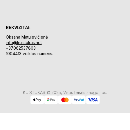
REKVIZITAI:
Oksana Matulevičienė
info@kuistukas.net
+37062537803
1004413 veiklos numeris.
KUISTUKAS © 2025, Visos teisės saugomos.