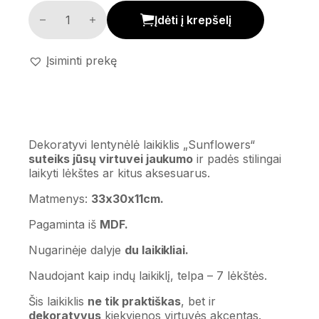
Lentynėlė - laikiklis 'Sunflowers' kiekis
Įdėti į krepšelį
Įsiminti prekę
Dekoratyvi lentynėlė laikiklis „Sunflowers“
suteiks jūsų virtuvei jaukumo
ir padės stilingai
laikyti lėkštes ar kitus aksesuarus.
Matmenys:
33x30x11cm.
Pagaminta iš
MDF.
Nugarinėje dalyje
du laikikliai.
Naudojant kaip indų laikiklį, telpa – 7 lėkštės.
Šis laikiklis
ne tik praktiškas
, bet ir
dekoratyvus
kiekvienos virtuvės akcentas.