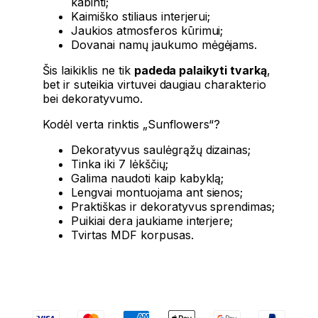
kabinti;
Kaimiško stiliaus interjerui;
Jaukios atmosferos kūrimui;
Dovanai namų jaukumo mėgėjams.
Šis laikiklis ne tik
padeda palaikyti tvarką
,
bet ir suteikia virtuvei daugiau charakterio
bei dekoratyvumo.
Kodėl verta rinktis „Sunflowers“?
Dekoratyvus saulėgrąžų dizainas;
Tinka iki 7 lėkščių;
Galima naudoti kaip kabyklą;
Lengvai montuojama ant sienos;
Praktiškas ir dekoratyvus sprendimas;
Puikiai dera jaukiame interjere;
Tvirtas MDF korpusas.