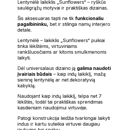
Lentynėlė laikiklis „Sunflowers“ – ryškūs
saulėgrąžų motyvai ir praktiškas dizainas.
Šis aksesuaras tapti ne tik
funkcionaliu
pagalbininku,
bet ir stilinga namų interjero
detale.
Lentynėlė – laikiklis „Sunflowers“ puikiai
tinka lėkštėms, virtuviniams
rankšluosčiams ar kitoms smulkmenoms
laikyti.
Dėl universalaus dizaino ją
galima naudoti
įvairiais būdais
– kaip indų laikiklį, mažą
sieninę lentynėlę ar net dekoratyvią
kabyklą.
Naudojant kaip indų laikiklį, telpa net 7
lėkštės, todėl tai praktiškas sprendimas
kasdieniam naudojimui virtuvėje.
Patogi konstrukcija leidžia tvarkingai laikyti
indus ir kartu suteikia virtuvei daugiau
jaukumo bei spalvų.