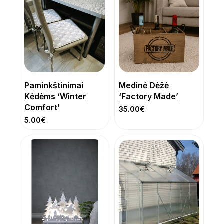
Paminkštinimai
Medinė Dėžė
Kėdėms ‘Winter
‘Factory Made’
Comfort’
35.00
€
5.00
€