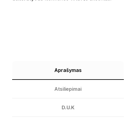
Aprašymas
Atsiliepimai
D.U.K