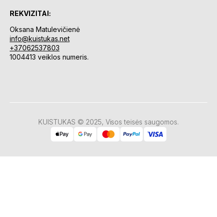
REKVIZITAI:
Oksana Matulevičienė
info@kuistukas.net
+37062537803
1004413 veiklos numeris.
KUISTUKAS © 2025, Visos teisės saugomos.