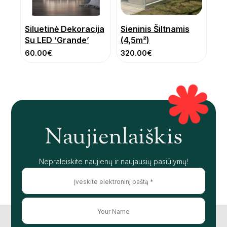
Siluetinė Dekoracija
Sieninis Šiltnamis
Su LED ‘Grande’
(4,5m²)
60.00
€
320.00
€
Naujienlaiškis
Nepraleiskite naujienų ir naujausių pasiūlymų!