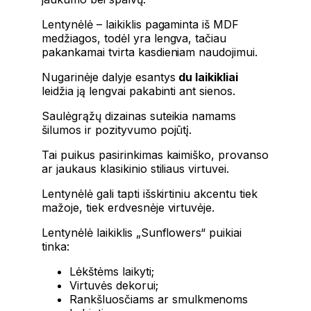
Lentynėlė – laikiklis pagaminta iš MDF
medžiagos, todėl yra lengva, tačiau
pakankamai tvirta kasdieniam naudojimui.
Nugarinėje dalyje esantys
du laikikliai
leidžia ją lengvai pakabinti ant sienos.
Saulėgrąžų dizainas suteikia namams
šilumos ir pozityvumo pojūtį.
Tai puikus pasirinkimas kaimiško, provanso
ar jaukaus klasikinio stiliaus virtuvei.
Lentynėlė gali tapti išskirtiniu akcentu tiek
mažoje, tiek erdvesnėje virtuvėje.
Lentynėlė laikiklis „Sunflowers“ puikiai
tinka:
Lėkštėms laikyti;
Virtuvės dekorui;
Rankšluosčiams ar smulkmenoms