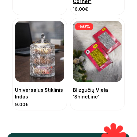
Corner’
16.00
€
-50%
-50%
Universalus Stiklinis
Blizgučių Viela
Indas
‘ShineLine’
9.00
€