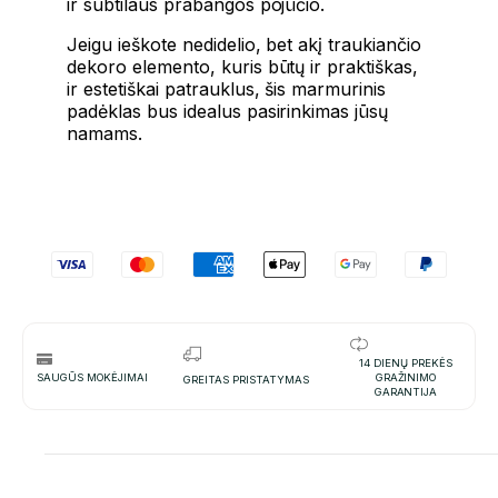
ir subtilaus prabangos pojūčio.
Jeigu ieškote nedidelio, bet akį traukiančio
dekoro elemento, kuris būtų ir praktiškas,
ir estetiškai patrauklus, šis marmurinis
padėklas bus idealus pasirinkimas jūsų
namams.
14 DIENŲ PREKĖS
SAUGŪS MOKĖJIMAI
GRAŽINIMO
GREITAS PRISTATYMAS
GARANTIJA