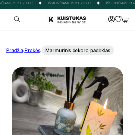
ČIAME PER 1-2D.D.!
IŠSIUNČIAME PER 1-2D.D.!
IŠSIUNČIAME PER 1
Pradžia
Prekės
Marmurinis dekoro padėklas
/
/