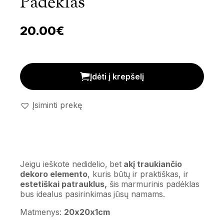
Padėklas
20.00
€
Marmurinis dekoro padėklas kiekis
Įdėti į krepšelį
Įsiminti prekę
Jeigu ieškote nedidelio, bet
akį traukiančio
dekoro elemento
, kuris būtų ir praktiškas, ir
estetiškai patrauklus,
šis marmurinis padėklas
bus idealus pasirinkimas jūsų namams.
Matmenys:
20x20x1cm