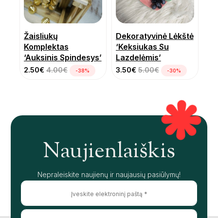
Žaisliukų
Dekoratyvinė Lėkštė
Komplektas
‘Keksiukas Su
‘Auksinis Spindesys’
Lazdelėmis’
2.50
€
4.00
€
3.50
€
5.00
€
-38%
-30%
Naujienlaiškis
Nepraleiskite naujienų ir naujausių pasiūlymų!