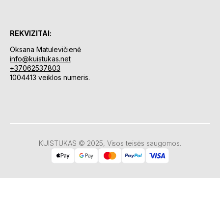
REKVIZITAI:
Oksana Matulevičienė
info@kuistukas.net
+37062537803
1004413 veiklos numeris.
KUISTUKAS © 2025, Visos teisės saugomos.