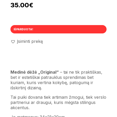
35.00
€
IŠPARDUOTA!
Įsiminti prekę
Medinė dėžė „Original“
– tai ne tik praktiškas,
bet ir estetiškai patrauklus sprendimas bet
kuriam, kuris vertina kokybę, patogumą ir
išskirtinį dizainą.
Tai puiki dovana tiek artimam žmogui, tiek verslo
partneriui ar draugui, kuris mėgsta stilingus
akcentus.
Jo matmenys: 34x21x20cm