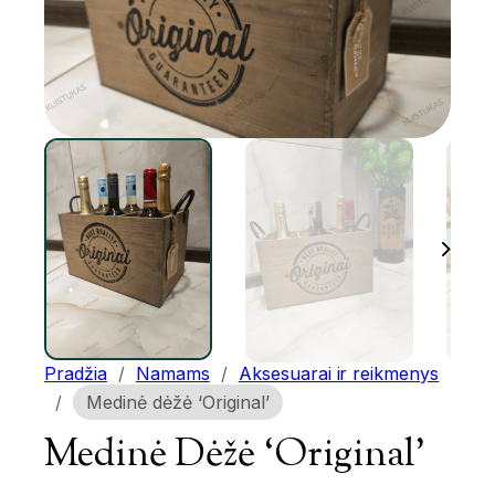
Pradžia
/
Namams
/
Aksesuarai ir reikmenys
/
Medinė dėžė ‘Original’
Medinė Dėžė ‘Original’