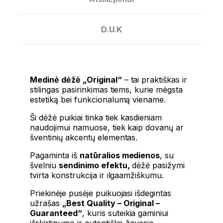
D.U.K
Medinė dėžė „Original“
– tai praktiškas ir
stilingas pasirinkimas tiems, kurie mėgsta
estetiką bei funkcionalumą viename.
Ši dėžė puikiai tinka tiek kasdieniam
naudojimui namuose, tiek kaip dovanų ar
šventinių akcentų elementas.
Pagaminta iš
natūralios medienos
, su
švelniu
sendinimo efektu,
dėžė pasižymi
tvirta konstrukcija ir ilgaamžiškumu.
Priekinėje pusėje puikuojasi išdegintas
užrašas
„Best Quality – Original –
Guaranteed“
, kuris suteikia gaminiui
išskirtinumo ir autentiško žavesio.