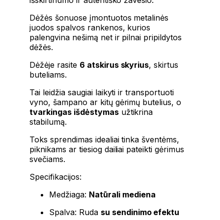
Dėžės šonuose įmontuotos metalinės
juodos spalvos rankenos, kurios
palengvina nešimą net ir pilnai pripildytos
dėžės.
Dėžėje rasite
6 atskirus skyrius
, skirtus
buteliams.
Tai leidžia saugiai laikyti ir transportuoti
vyno, šampano ar kitų gėrimų butelius, o
tvarkingas išdėstymas
užtikrina
stabilumą.
Toks sprendimas idealiai tinka šventėms,
piknikams ar tiesiog dailiai pateikti gėrimus
svečiams.
Specifikacijos:
Medžiaga:
Natūrali mediena
Spalva: Ruda
su sendinimo efektu