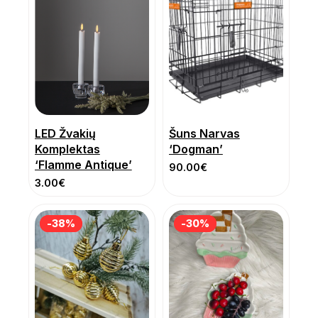
LED Žvakių
Šuns Narvas
Komplektas
‘Dogman’
‘Flamme Antique’
90.00
€
3.00
€
-38%
-38%
-30%
-30%