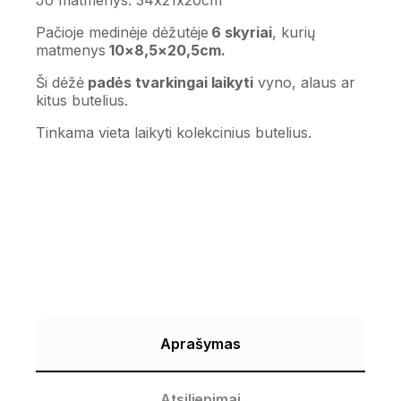
Pačioje medinėje dėžutėje
6 skyriai
, kurių
matmenys
10×8,5×20,5cm.
Ši dėžė
padės tvarkingai laikyti
vyno, alaus ar
kitus butelius.
Tinkama vieta laikyti kolekcinius butelius.
Aprašymas
Atsiliepimai