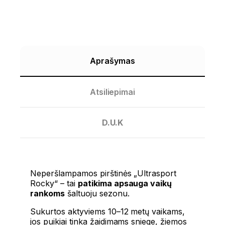
Aprašymas
Atsiliepimai
D.U.K
Neperšlampamos pirštinės „Ultrasport
Rocky“ – tai
patikima apsauga vaikų
rankoms
šaltuoju sezonu.
Sukurtos aktyviems 10–12 metų vaikams,
jos puikiai tinka žaidimams sniege, žiemos