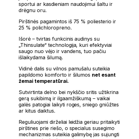
sportui ar kasdieniam naudojimui šaltu ir
drėgnu oru.
Pirštinės pagamintos iš 75 % poliesterio ir
25 % polichloropreno.
Išorė – tvirtas funkcinis audinys su
„Thinsulate“ technologija, kuri efektyviai
saugo nuo vėjo ir vandens, tuo pačiu
išlaikydama šilumą.
Vidinė dalis su vilnos pamušalu suteikia
papildomo komforto ir šilumos
net esant
žemai temperatūrai.
Sutvirtinta delno bei nykščio sritis užtikrina
gerą sukibimą ir ilgaamžiškumą – vaikai
galės patogiai laikyti roges, sniego gniūžtes
ar kitus daiktus.
Reguliuojami dirželiai leidžia geriau pritaikyti
pirštines prie riešo, o specialus susegimo
mechanizmas suteikia galimybę jas sujungti