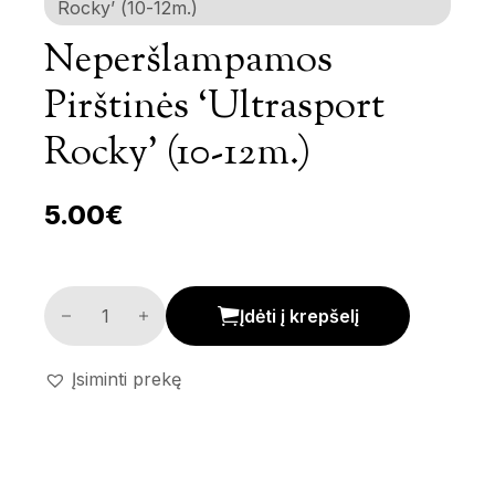
Rocky’ (10-12m.)
Neperšlampamos
Pirštinės ‘Ultrasport
Rocky’ (10-12m.)
5.00
€
Neperšlampamos pirštinės 'Ultrasport Rocky' (10-12m.
Įdėti į krepšelį
Įsiminti prekę