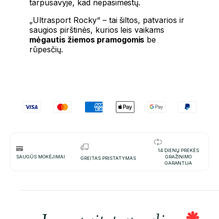
tarpusavyje, kad nepasimestų.
„Ultrasport Rocky“ – tai šiltos, patvarios ir
saugios pirštinės, kurios leis vaikams
mėgautis žiemos pramogomis
be
rūpesčių.
14 DIENŲ PREKĖS
SAUGŪS MOKĖJIMAI
GRAŽINIMO
GREITAS PRISTATYMAS
GARANTIJA