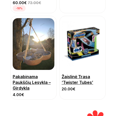
60.00
€
73.00
€
-18%
Pakabinama
Žaislinė Trasa
Paukščių Lesykla –
‘Twister Tubes’
Girdykla
20.00
€
4.00
€