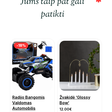
Jums taip pat gali
patikti
-18%
-18%
Radijo Bangomis
Žvakidė ‘Glossy
Valdomas
Bow’
Automobilis
12.00
€