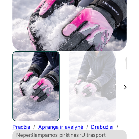
Pradžia
/
Apranga ir avalynė
/
Drabužiai
/
Neperšlampamos pirštinės ‘Ultrasport