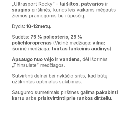
„Ultrasport Rocky“ – tai
šiltos, patvarios
ir
saugios
pirštinės, kurios leis vaikams mėgautis
žiemos pramogomis be rūpesčių.
Dydis:
10-12metų.
Sudėtis:
75 % poliesteris, 25 %
polichloroprenas
(Vidinė medžiaga:
vilna;
išorinė medžiaga:
tvirtas funkcinis audinys
)
Apsaugo nuo vėjo ir vandens,
dėl išorinės
„Thinsulate” medžiagos.
Sutvirtinti delnai bei nykščio sritis, kad būtų
užtikrintas optimalus sukibimas.
Saugumo sumetimais pirštines galima
pakabinti
kartu
arba
prisitvirtinti prie rankos dirželiu.