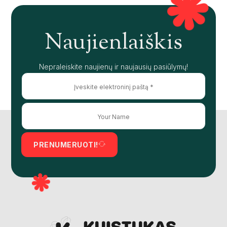
Naujienlaiškis
Nepraleiskite naujienų ir naujausių pasiūlymų!
PRENUMERUOTI!