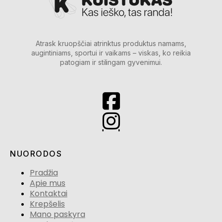
Atrask kruopščiai atrinktus produktus namams,
augintiniams, sportui ir vaikams – viskas, ko reikia
patogiam ir stilingam gyvenimui.
NUORODOS
Pradžia
Apie mus
Kontaktai
Krepšelis
Mano paskyra