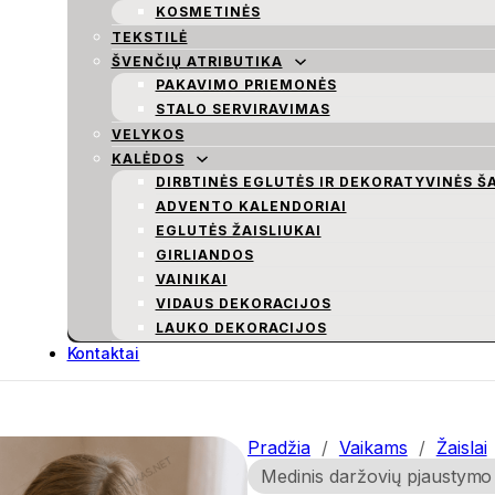
KOSMETINĖS
TEKSTILĖ
ŠVENČIŲ ATRIBUTIKA
PAKAVIMO PRIEMONĖS
STALO SERVIRAVIMAS
VELYKOS
KALĖDOS
DIRBTINĖS EGLUTĖS IR DEKORATYVINĖS Š
ADVENTO KALENDORIAI
EGLUTĖS ŽAISLIUKAI
GIRLIANDOS
VAINIKAI
VIDAUS DEKORACIJOS
LAUKO DEKORACIJOS
Kontaktai
Pradžia
/
Vaikams
/
Žaislai
Medinis daržovių pjaustymo