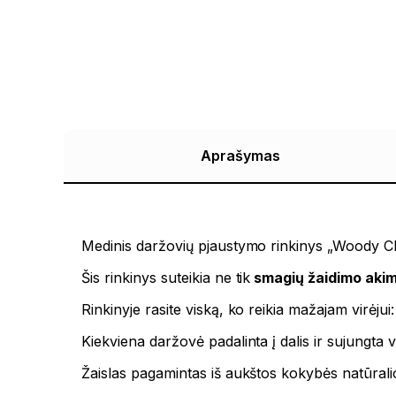
Aprašymas
Medinis daržovių pjaustymo rinkinys „Woody Ch
Šis rinkinys suteikia ne tik
smagių žaidimo akim
Rinkinyje rasite viską, ko reikia mažajam virėjui:
Kiekviena daržovė padalinta į dalis ir sujungta 
Žaislas pagamintas iš aukštos kokybės natūrali