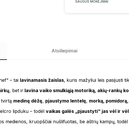
SAUGŪS MOKĖJIMAI
Atsiliepimai
ef“ – tai
lavinamasis žaislas
, kuris mažyliui leis pasijusti t
irkų
, bet ir
lavina vaiko smulkiąją motoriką, akių-rankų koo
 tvirtą
medinę dėžę
,
pjaustymo lentelę
,
morką, pomidorą, 
velcro lipduku – todėl
vaikas galės „pjaustyti“ jas vėl ir vėl
os medienos, kruopščiai nušlifuotas, be aštrių kampų, todėl 