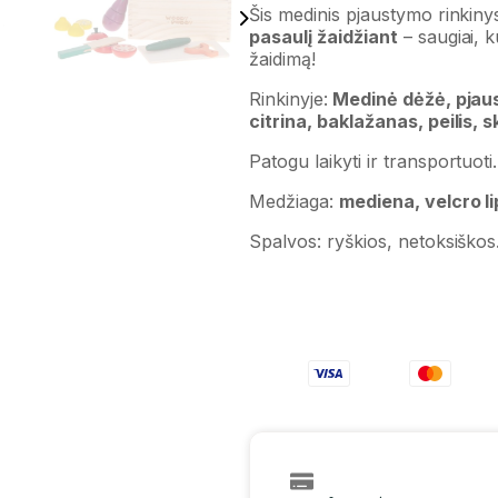
Šis medinis pjaustymo rinkin
pasaulį žaidžiant
– saugiai, k
žaidimą!
Rinkinyje:
Medinė dėžė, pjaus
citrina, baklažanas, peilis, 
Patogu laikyti ir transportuoti.
Medžiaga:
mediena, velcro li
Spalvos: ryškios, netoksiškos