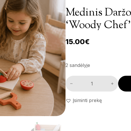
Medinis Daržo
‘Woody Chef’
15.00
€
2 sandėlyje
Medinis daržovių pjaustymo r
Įsiminti prekę