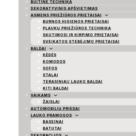
BUITINĖ TECHNIKA
DEKORATYVINIS APŠVIETIMAS
ASMENS PRIEŽIŪROS PRIETAISAI
BURNOS HIGIENOS PRIETAISAI
PLAUKŲ PRIEŽIŪROS TECHNIKA
SKUTIMOSI IR KIRPIMO PRIETAISAI
SVEIKATOS STEBĖJIMO PRIETAISAI
BALDAI
KĖDĖS
KOMODOS
SOFOS
STALAI
TERASINIAI/ LAUKO BALDAI
KITI BALDAI
VAIKAMS
ŽAISLAI
AUTOMOBILIŲ PRIEDAI
LAUKO PRAMOGOS
BASEINAI
BATUTAI
DEKORACIJOS