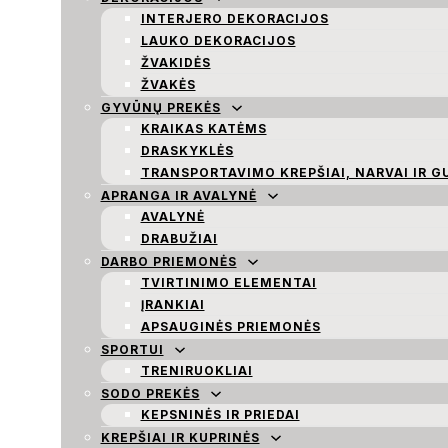
INTERJERO DEKORACIJOS
LAUKO DEKORACIJOS
ŽVAKIDĖS
ŽVAKĖS
GYVŪNŲ PREKĖS
KRAIKAS KATĖMS
DRASKYKLĖS
TRANSPORTAVIMO KREPŠIAI, NARVAI IR G
APRANGA IR AVALYNĖ
AVALYNĖ
DRABUŽIAI
DARBO PRIEMONĖS
TVIRTINIMO ELEMENTAI
ĮRANKIAI
APSAUGINĖS PRIEMONĖS
SPORTUI
TRENIRUOKLIAI
SODO PREKĖS
KEPSNINĖS IR PRIEDAI
KREPŠIAI IR KUPRINĖS