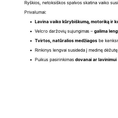
Ryškios, netoksiškos spalvos skatina vaiko susi
Privalumai:
Lavina vaiko kūrybiškumą, motoriką ir k
Velcro daržovių sujungimas –
galima lengv
Tvirtos, natūralios medžiagos
be kenksm
Rinkinys lengvai susideda į medinę dėžutę –
Puikus pasirinkimas
dovanai ar lavinimui