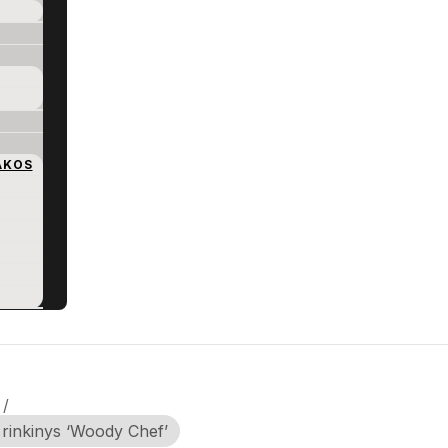
AKOS
/
 rinkinys ‘Woody Chef’