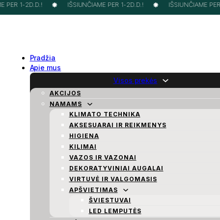
PER 1-2D.D.!
IŠSIUNČIAME PER 1-2D.D.!
IŠSIUNČIAME PER 1
Pradžia
Apie mus
Visos prekės
AKCIJOS
NAMAMS
KLIMATO TECHNIKA
AKSESUARAI IR REIKMENYS
HIGIENA
KILIMAI
VAZOS IR VAZONAI
DEKORATYVINIAI AUGALAI
VIRTUVĖ IR VALGOMASIS
APŠVIETIMAS
ŠVIESTUVAI
LED LEMPUTĖS