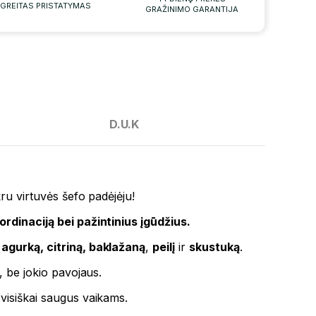
GREITAS PRISTATYMAS
GRAŽINIMO GARANTIJA
D.U.K
ikru virtuvės šefo padėjėju!
rdinaciją bei pažintinius įgūdžius.
agurką, citriną, baklažaną
,
peilį
ir
skustuką
.
, be jokio pavojaus.
visiškai saugus vaikams.