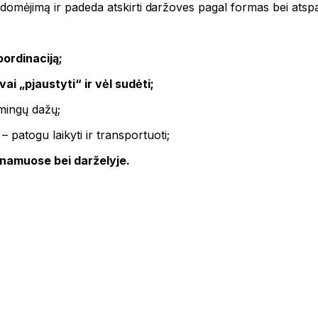
domėjimą ir padeda atskirti daržoves pagal formas bei atspa
oordinaciją;
ai „pjaustyti“ ir vėl sudėti;
ingų dažų;
 patogu laikyti ir transportuoti;
 namuose bei darželyje.