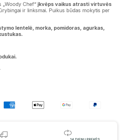
ys „Woody Chef“
įkvėps vaikus atrasti virtuvės
ūrybingai ir linksmai. Puikus būdas mokytis per
tymo lentelė, morka, pomidoras, agurkas,
skustukas.
pdukai.
.
14 DIENŲ PREKĖS