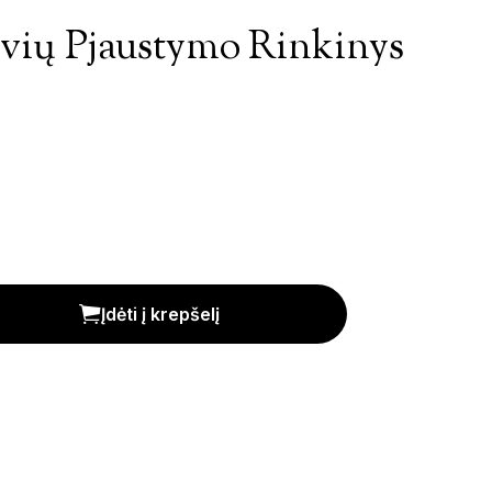
vių Pjaustymo Rinkinys
inkinys 'Woody Chef' kiekis
Įdėti į krepšelį