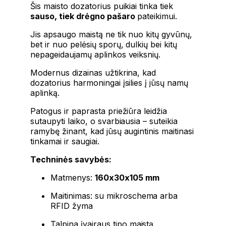
Šis maisto dozatorius puikiai tinka tiek
sauso, tiek drėgno pašaro
pateikimui.
Jis apsaugo maistą ne tik nuo kitų gyvūnų,
bet ir nuo pelėsių sporų, dulkių bei kitų
nepageidaujamų aplinkos veiksnių.
Modernus dizainas užtikrina, kad
dozatorius harmoningai įsilies į jūsų namų
aplinką.
Patogus ir paprasta priežiūra leidžia
sutaupyti laiko, o svarbiausia – suteikia
ramybę žinant, kad jūsų augintinis maitinasi
tinkamai ir saugiai.
Techninės savybės:
Matmenys:
160x30x105 mm
Maitinimas: su mikroschema arba
RFID žyma
Talpina įvairaus tipo maistą