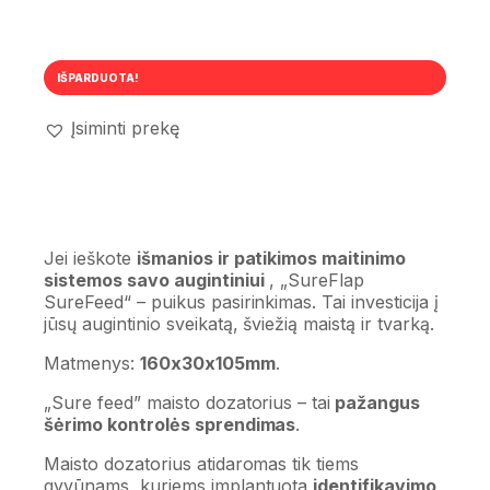
IŠPARDUOTA!
Įsiminti prekę
Jei ieškote
išmanios ir patikimos maitinimo
sistemos savo augintiniui
, „SureFlap
SureFeed“ – puikus pasirinkimas. Tai investicija į
jūsų augintinio sveikatą, šviežią maistą ir tvarką.
Matmenys:
160x30x105mm
.
„Sure feed” maisto dozatorius – tai
pažangus
šėrimo kontrolės sprendimas
.
Maisto dozatorius atidaromas tik tiems
gyvūnams, kuriems implantuota
identifikavimo