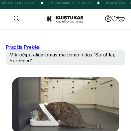
NČIAME PER 1-2D.D.!
IŠSIUNČIAME PER 1-2D.D.!
IŠSIUNČIAME PER
Pradžia
Prekės
/
/
Mikročipu atidaromas maitinimo indas 'SureFlap
SureFeed'