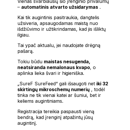
Vienas svarbiausių šio įrenginio privalumų
–
automatinis atvarto užsidarymas
.
Kai tik augintinis pasitraukia, dangtelis
užsiveria, apsaugodamas maistą nuo
išdžiūvimo ir užtikrindamas, kad jis išliktų
ilgiau.
Tai ypač aktualu, jei naudojate drėgną
pašarą.
Tokiu būdu
maistas nesugenda,
neatsiranda nemalonaus kvapo
, o
aplinka lieka švari ir higieniška.
„SureF SureFeed“ gali išsaugoti net
iki 32
skirtingų mikroschemų numerių
, todėl
tinka ne tik vienai katei ar šuniui, bet ir
keliems augintiniams.
Registracija tereikia paspausti vieną
bendrą, kad įrenginį atpažintų jūsų
augintinį.