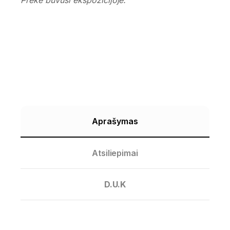
Aprašymas
Atsiliepimai
D.U.K