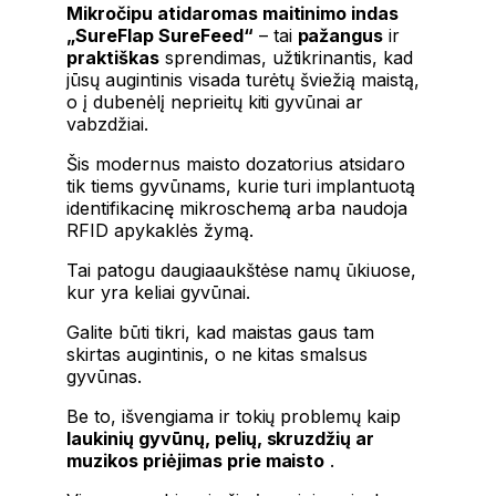
Mikročipu atidaromas maitinimo indas
„SureFlap SureFeed“
– tai
pažangus
ir
praktiškas
sprendimas, užtikrinantis, kad
jūsų augintinis visada turėtų šviežią maistą,
o į dubenėlį neprieitų kiti gyvūnai ar
vabzdžiai.
Šis modernus maisto dozatorius atsidaro
tik tiems gyvūnams, kurie turi implantuotą
identifikacinę mikroschemą arba naudoja
RFID apykaklės žymą.
Tai patogu daugiaaukštėse namų ūkiuose,
kur yra keliai gyvūnai.
Galite būti tikri, kad maistas gaus tam
skirtas augintinis, o ne kitas smalsus
gyvūnas.
Be to, išvengiama ir tokių problemų kaip
laukinių gyvūnų, pelių, skruzdžių ar
muzikos priėjimas prie maisto
.