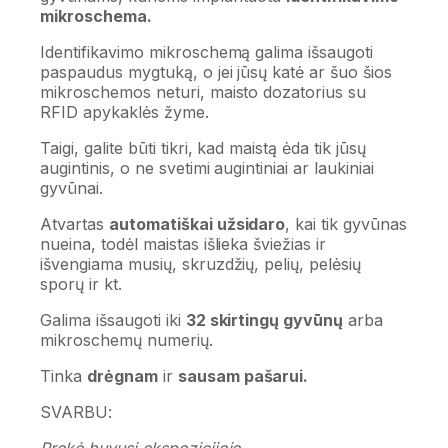
mikroschema.
Identifikavimo mikroschemą galima išsaugoti
paspaudus mygtuką, o jei jūsų katė ar šuo šios
mikroschemos neturi, maisto dozatorius su
RFID apykaklės žyme.
Taigi, galite būti tikri, kad maistą ėda tik jūsų
augintinis, o ne svetimi augintiniai ar laukiniai
gyvūnai.
Atvartas
automatiškai užsidaro
, kai tik gyvūnas
nueina, todėl maistas išlieka šviežias ir
išvengiama musių, skruzdžių, pelių, pelėsių
sporų ir kt.
Galima išsaugoti iki
32 skirtingų gyvūnų
arba
mikroschemų numerių.
Tinka
drėgnam
ir
sausam pašarui.
SVARBU:
Prekė buvusi ekspozicijoje.