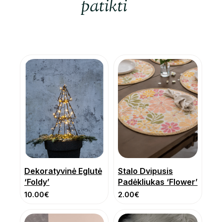
patikti
Dekoratyvinė Eglutė
Stalo Dvipusis
‘Foldy’
Padėkliukas ‘Flower’
10.00
€
2.00
€