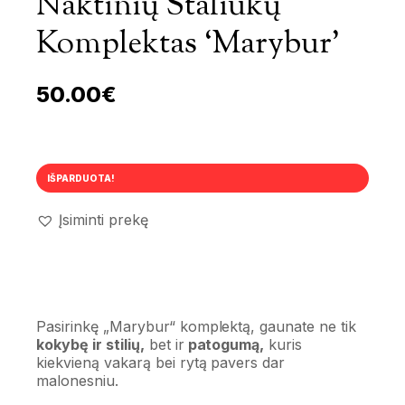
Naktinių Staliukų
Komplektas ‘Marybur’
50.00
€
IŠPARDUOTA!
Įsiminti prekę
Pasirinkę „Marybur“ komplektą, gaunate ne tik
kokybę ir stilių,
bet ir
patogumą,
kuris
kiekvieną vakarą bei rytą pavers dar
malonesniu.