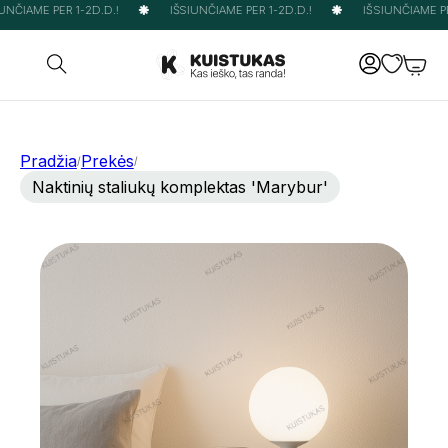
NČIAME PER 1-2D.D.!
IŠSIUNČIAME PER 1-2D.D.!
IŠSIUNČIAME PER
Pradžia
Prekės
/
/
Naktinių staliukų komplektas 'Marybur'