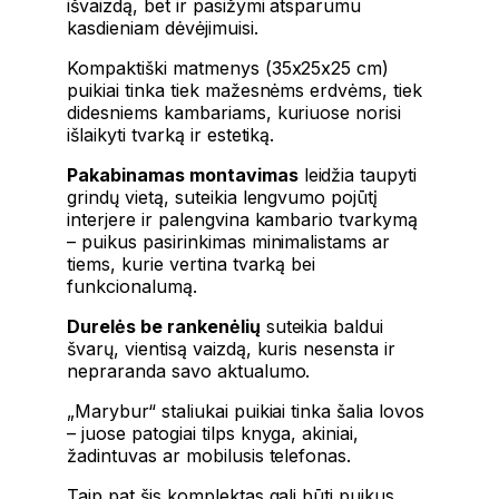
išvaizdą, bet ir pasižymi atsparumu
kasdieniam dėvėjimuisi.
Kompaktiški matmenys (35x25x25 cm)
puikiai tinka tiek mažesnėms erdvėms, tiek
didesniems kambariams, kuriuose norisi
išlaikyti tvarką ir estetiką.
Pakabinamas montavimas
leidžia taupyti
grindų vietą, suteikia lengvumo pojūtį
interjere ir palengvina kambario tvarkymą
– puikus pasirinkimas minimalistams ar
tiems, kurie vertina tvarką bei
funkcionalumą.
Durelės be rankenėlių
suteikia baldui
švarų, vientisą vaizdą, kuris nesensta ir
nepraranda savo aktualumo.
„Marybur“ staliukai puikiai tinka šalia lovos
– juose patogiai tilps knyga, akiniai,
žadintuvas ar mobilusis telefonas.
Taip pat šis komplektas gali būti puikus