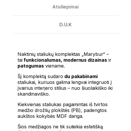
Atsiliepimai
D.U.K
Naktinių staliukų komplektas „Marybur“ –
tai
funkcionalumas, modernus dizainas
ir
patogumas
viename.
Šį komplektą sudaro
du pakabinami
staliukai, kuriuos galima lengvai integruoti į
įvairius interjero stilius – nuo šiuolaikiško iki
skandinaviško.
Kiekvienas staliukas pagamintas iš tvirtos
medžio drožlių plokštės (PB), padengtos
aukštos kokybės MDF danga.
Šios medžiagos ne tik suteikia estetišką