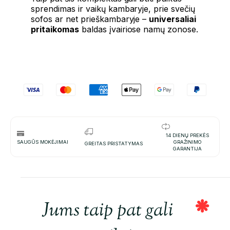
sprendimas ir vaikų kambaryje, prie svečių
sofos ar net prieškambaryje –
universaliai
pritaikomas
baldas įvairiose namų zonose.
14 DIENŲ PREKĖS
SAUGŪS MOKĖJIMAI
GRAŽINIMO
GREITAS PRISTATYMAS
GARANTIJA
Jums taip pat gali