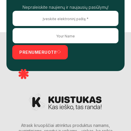
Nepraleiskite naujienų ir naujausių pasiūlymų!
PRENUMERUOTI!
Atrask kruopščiai atrinktus produktus namams,
augintiniams, sportui ir vaikams – viskas, ko reikia