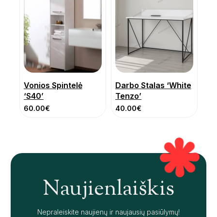
Vonios Spintelė
Darbo Stalas ‘White
‘S40’
Tenzo’
60.00
€
40.00
€
Naujienlaiškis
Nepraleiskite naujienų ir naujausių pasiūlymų!