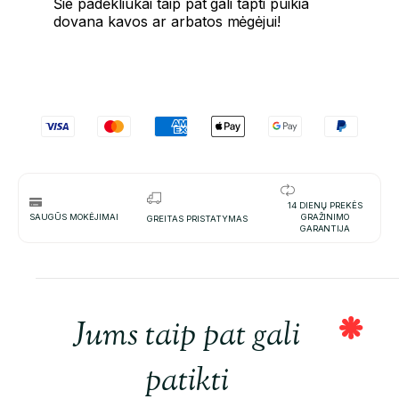
Šie padėkliukai taip pat gali tapti puikia
dovana kavos ar arbatos mėgėjui!
14 DIENŲ PREKĖS
SAUGŪS MOKĖJIMAI
GRAŽINIMO
GREITAS PRISTATYMAS
GARANTIJA
Jums taip pat gali
patikti