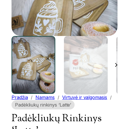
Pradžia
/
Namams
/
Virtuvė ir valgomasis
/
Padėkliukų rinkinys ‘Latte’
Padėkliukų Rinkinys