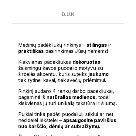
D.U.K
Medinių padėkliukų rinkinys –
stilingas
ir
praktiškas
pasirinkimas Jūsų namams!
Kiekvienas padėkliukas
dekoruotas
žaismingu kavos puodelio motyvu su
širdelės akcentu, kuris suteiks
jaukumo
tiek rytinei kavai, tiek svečių priėmimui.
Rinkinį sudaro 4 rankų darbo padėkliukai,
pagaminti iš
natūralios medienos,
todėl
kiekvienas jų turi unikalią tekstūrą ir šilumą.
Puikiai tinka padėti puodeliui, stiklui ar net
nedidelei lėkštelei –
apsaugosite paviršius
nuo karščio, dėmių ar subraižymų.