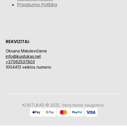
Privatumo Politika
REKVIZITAI:
Oksana Matulevičienė
info@kuistukas.net
+37062537803
1004413 veiklos numeris.
KUISTUKAS © 2025, Visos teisės saugomos.