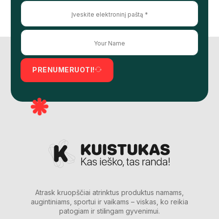
PRENUMERUOTI!
Atrask kruopščiai atrinktus produktus namams,
augintiniams, sportui ir vaikams – viskas, ko reikia
patogiam ir stilingam gyvenimui.