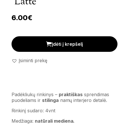
‘Latte’
6.00
€
Padėkliukų rinkinys 'Latte' kiekis
Įdėti į krepšelį
Įsiminti prekę
Padėkliukų rinkinys –
praktiškas
sprendimas
puodeliams ir
stilinga
namų interjero detalė.
Rinkinį sudaro: 4vnt
Medžiaga:
natūrali mediena.